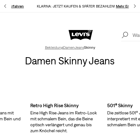
n
Mehr Erfahren
KLARNA: JETZT KAUFEN & SPÄTER BEZAHLEN!
Mehr Erfahren
Levi’s® App. Best of Levi’s® für dich
Mehr Erfahren
Akt
Bekleidung
Damen
Jeans
Skinny
Damen Skinny Jeans
Retro High Rise Skinny
501® Skinny
ans mit
Eine High Rise Jeans im Retro-Look
Die zeitlose 501®
m Bein und
mit schmalem Bein, das die Beine
interpretiert mit
optisch verlängert und genau bis
schmalem Bein 
zum Knöchel reicht.