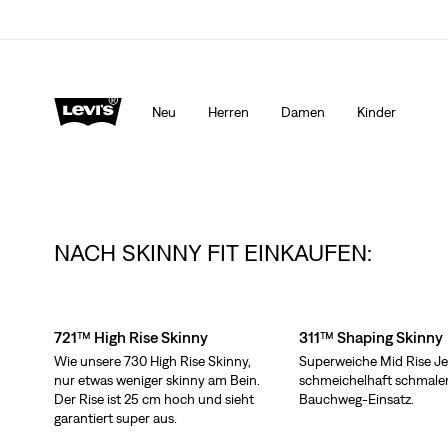
ür dich
Mehr Erfahren
Aktualisierte Versand- und Rückgabebedingunge
Neu
Herren
Damen
Kinder
NACH SKINNY FIT EINKAUFEN:
Skip Carousel
721™ High Rise Skinny
311™ Shaping Skinny
Wie unsere 730 High Rise Skinny,
Superweiche Mid Rise Je
nur etwas weniger skinny am Bein.
schmeichelhaft schmale
Der Rise ist 25 cm hoch und sieht
Bauchweg-Einsatz.
garantiert super aus.