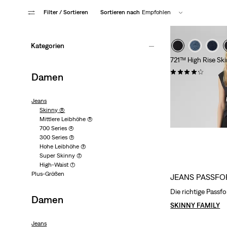
Filter
/ Sortieren
Sortieren nach
Empfohlen
Kategorien
721™ High Rise Sk
(0)
Damen
CHF 119.90
Jeans
Skinny
(8)
Mittlere Leibhöhe
(5)
700 Series
(4)
300 Series
(3)
Hohe Leibhöhe
(3)
Super Skinny
(2)
High-Waist
(1)
Plus-Größen
JEANS PASSFO
Die richtige Passf
Damen
SKINNY FAMILY
Jeans