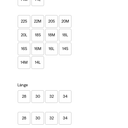
22S
22M
20S
20M
20L
18S
18M
18L
16S
16M
16L
14S
14M
14L
Länge
28
30
32
34
28
30
32
34