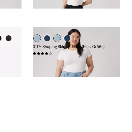
Price
Price
is
was
311™ Shaping Skinny Jeans (Plus-Größe)
(0)
CHF 109.90
eis