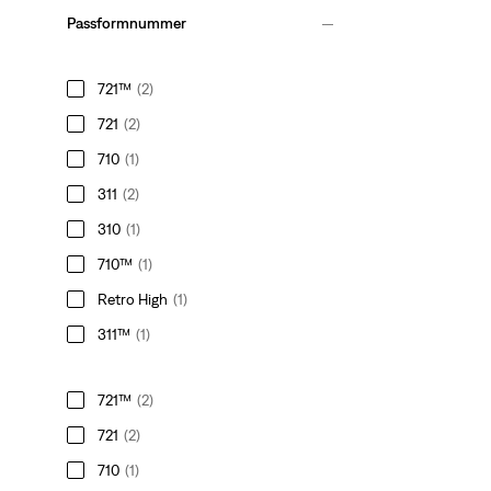
Passformnummer
721™
(2)
721
(2)
710
(1)
311
(2)
310
(1)
710™
(1)
Retro High
(1)
311™
(1)
721™
(2)
721
(2)
710
(1)