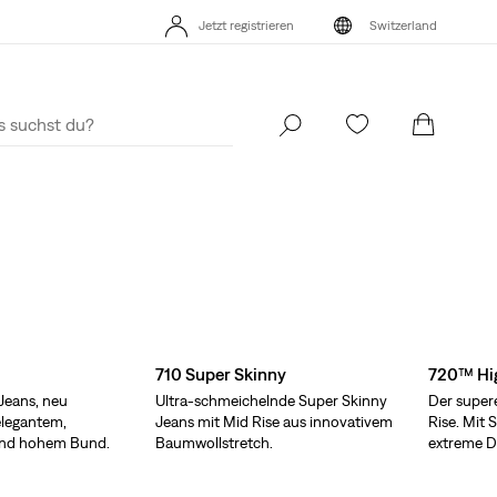
Jetzt registrieren
Switzerland
ualisierte Versand- und Rückgabebedingungen
Mehr Erfahren
KLARNA: JETZ
Jetzt registrieren
Switzerland
710 Super Skinny
720™ Hig
 Jeans, neu
Ultra-schmeichelnde Super Skinny
Der supere
 elegantem,
Jeans mit Mid Rise aus innovativem
Rise. Mit 
und hohem Bund.
Baumwollstretch.
extreme D