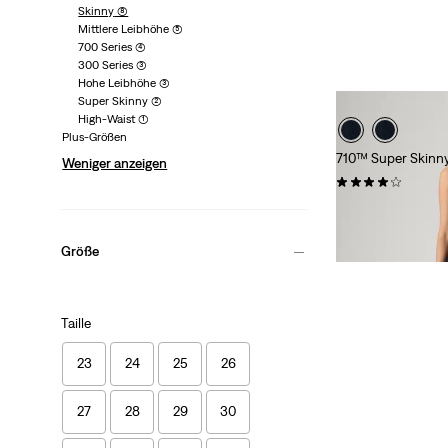
Skinny
(8)
Mittlere Leibhöhe
(5)
700 Series
(4)
300 Series
(3)
Hohe Leibhöhe
(3)
Super Skinny
(2)
High-Waist
(1)
Plus-Größen
710™ Super Skinn
Weniger anzeigen
(0)
Sale
Origi
CHF 50.00
CHF 
Price
Price
28%
Rabatt
auf de
is
was
(CHF 69.90)
Größe
Taille
23
24
25
26
27
28
29
30