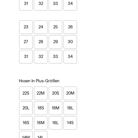
31
32
33
34
23
24
25
26
27
28
29
30
31
32
33
34
Hosen In Plus-Größen
22S
22M
20S
20M
20L
18S
18M
18L
16S
16M
16L
14S
14M
14L