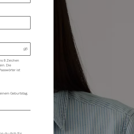
ns 8 Zeichen
ein. Die
asswörter ist
deinem Geburtstag.
nn du dich für