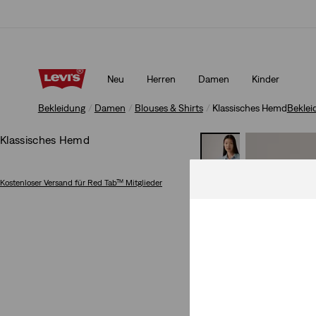
Aktualisierte Versand- und Rückgabebedingungen
Mehr Erfa
Neu
Herren
Damen
Kinder
Aktualisierte Versand- und Rückgabebedingungen
Mehr Erfa
Bekleidung
Damen
Blouses & Shirts
Klassisches Hemd
Beklei
Klassisches Hemd
Kostenloser Versand
für Red Tab™ Mitglieder