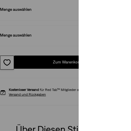
Menge auswählen
1
Menge auswählen
1
Zum Warenkorb hinzufügen
Kostenloser Versand
für Red Tab™ Mitglieder oder Bestellungen über CHF 85
Versand und Rückgaben
Über Diesen Stil