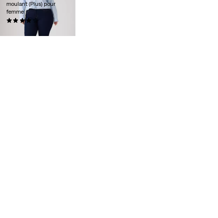
moulant (Plus) pour
femme
(447)
99,95 $