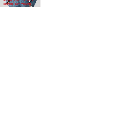
30 % de rabais + 2X Points
pour Red Tabᴹᶜ membres