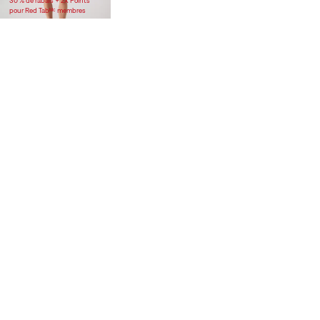
30 % de rabais + 2X Points
pour Red Tabᴹᶜ membres