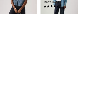
Men's Jeans
40,00 $
(93)
118,00 $