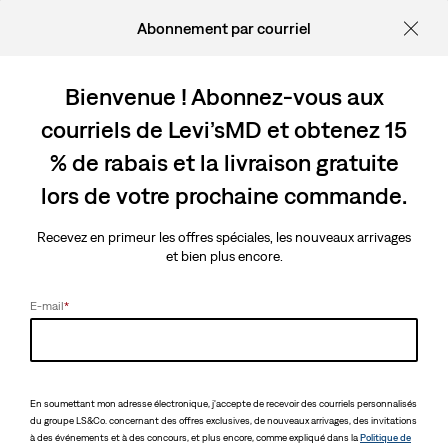
Abonnement par courriel
Bienvenue ! Abonnez-vous aux
courriels de Levi’sMD et obtenez 15
Désolé, La Page Que Vous
% de rabais et la livraison gratuite
Recherchez Est Introuvable.
lors de votre prochaine commande.
Nous sommes désolés pour les désagréments.
Recevez en primeur les offres spéciales, les nouveaux arrivages
Veuillez réessayer ultérieurement.
et bien plus encore.
E-mail
*
En soumettant mon adresse électronique, j'accepte de recevoir des courriels personnalisés
du groupe LS&Co. concernant des offres exclusives, de nouveaux arrivages, des invitations
à des événements et à des concours, et plus encore, comme expliqué dans la
Politique de