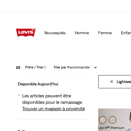
15 % DE RABAIS SUR VOTRE PREMIÈRE COMMANDE
Détai
Nouveautés
Homme
Femme
Enfan
15 % DE RABAIS SUR VOTRE PREMIÈRE COMMANDE
Détai
Filtre
/ Trier
(1)
Trier par
Recommandés
Lightwe
Disponible Aujourd’hui
Les articles peuvent être
disponibles pour le ramassage.
Trouver un magasin à proximité
Levi'sᴹᴰ Premium