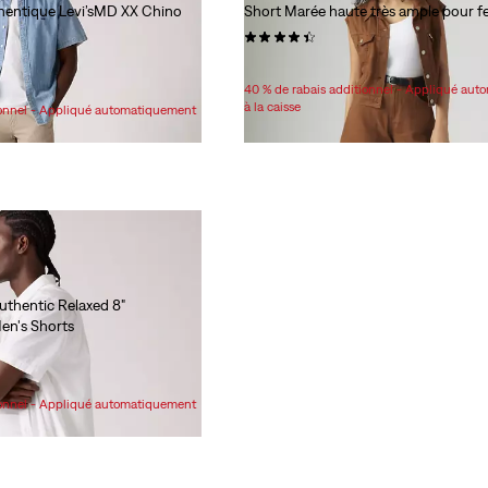
thentique Levi’sMD XX Chino
Short Marée haute très ample pour 
(116)
Sale
Original
82,98 $
88,00 $
Price
Price
40 % de rabais additionnel - Appliqué au
is
was
à la caisse
ionnel - Appliqué automatiquement
uthentic Relaxed 8"
Men's Shorts
ionnel - Appliqué automatiquement