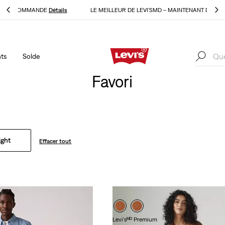
ls
LE MEILLEUR DE LEVI'SMD – MAINTENANT DANS L’APPLI
Détails
ts
Solde
ls
LE MEILLEUR DE LEVI'SMD – MAINTENANT DANS L’APPLI
Détails
Favori
ight
Effacer tout
Levi'sᴹᴰ Premium