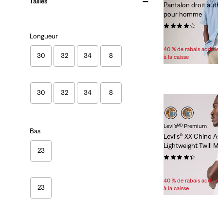
Tailles
Pantalon droit au
pour homme
(126)
Longueur
Sale
Original
97,98 $
108,00 $
Price
Price
40 % de rabais addit
30
32
34
8
is
was
à la caisse
30
32
34
8
Levi'sᴹᴰ Premium
Bas
Levi's® XX Chino A
Lightweight Twill 
23
(34)
Sale
Original
46,98 $
78,00 $
Price
Price
40 % de rabais addit
23
is
was
à la caisse