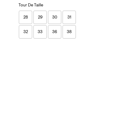
Tour De Taille
28
29
30
31
32
33
36
38
28
29
30
31
32
33
36
38
Genre
Homme
(3)
Femme
(1)