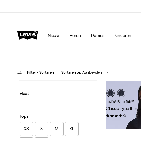
Levi's App. Het beste van Levi’s®, speciaal voor jou op ma
Meer details
Nieuw
Heren
Dames
Kinderen
Filter
/ Sorteren
Sorteren op
Aanbevolen
Maat
Levi’s® Blue Tab™
Classic Type II Tru
(0)
Tops
€ 249,95
XS
S
M
XL