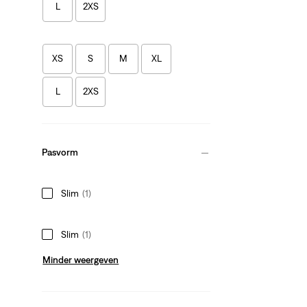
L
2XS
XS
S
M
XL
L
2XS
Pasvorm
Slim
(1)
Slim
(1)
Minder weergeven