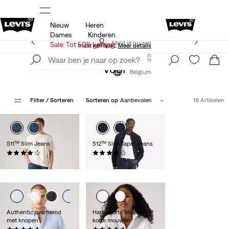
Nieuw
Heren
 op
Sale: tot 50% + extra 10% korting*
Meer details
Dames
Kinderen
Levi's App. Het beste van Levi’s®, speciaal voor jou op
Meld je nu aan
Sale: Tot 50% korting
maat gemaakt.
Meer details
Meld je nu aan
Belgium
Voor
Belgium
Filter
/ Sorteren
Sorteren op
Aanbevolen
18 Artikelen
511™ Slim Jeans
512™ Slim Taper Jeans
(0)
(0)
€ 99,95
€ 99,95
Authentic overhemd
Harlie korte blouse met
met knopen
korte mouwen