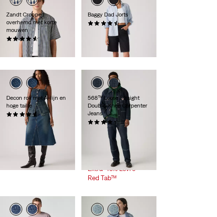
Zandt Cropped
Baggy Dad Jorts
overhemd met korte
(0)
mouwen
Sale
Original
€ 60,00
€ 74,95
Price
Price
(0)
-20%
+
Extra -10%
is
was
€ 59,95
Levi's® Red Tab™
Decon rok met A-lijn en
568™ Loose Straight
hoge taille
Double-Knee Carpenter
Jeans
(0)
Sale
Original
€ 42,50
€ 84,95
(0)
Price
Price
Sale
Original
€ 55,00
€ 109,95
Extra -10% Levi's®
is
was
Price
Price
29%
korting
op
Red Tab™
is
was
laagste 30-dagenprijs
(€ 76,97)
Extra -10% Levi's®
Red Tab™