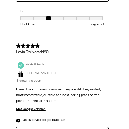
Fit
Fit, 3 van 7, waarbij 1 gelijk is aan Heel klein en 7 gelijk is aan erg groot
Heel klein
erg groot
5 van 5 sterren.
Levis Delivers/NYC
GEVERIFIEERD
DEELNAME AAN LOTERIJ
3 dagen geleden
Haven't worn these in decades. They are still the greatest,
most comfortable, durable and best looking jeans on the
planet that we all inhabit!!!
Met Google vertalen
Ja, Ik beveel dit product aan.