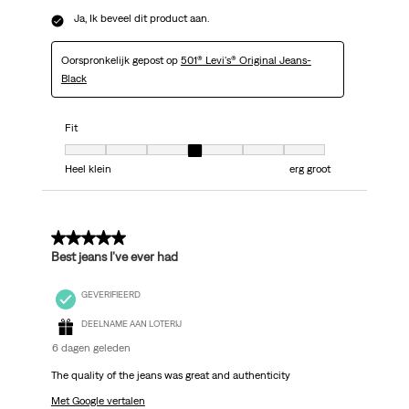
Ja, Ik beveel dit product aan.
Oorspronkelijk gepost op
501® Levi's® Original Jeans-
Black
Fit
Fit, 4 van 7, waarbij 1 gelijk is aan Heel klein en 7 gelijk is aan erg groot
Heel klein
erg groot
5 van 5 sterren.
Best jeans I’ve ever had
GEVERIFIEERD
DEELNAME AAN LOTERIJ
6 dagen geleden
The quality of the jeans was great and authenticity
Met Google vertalen