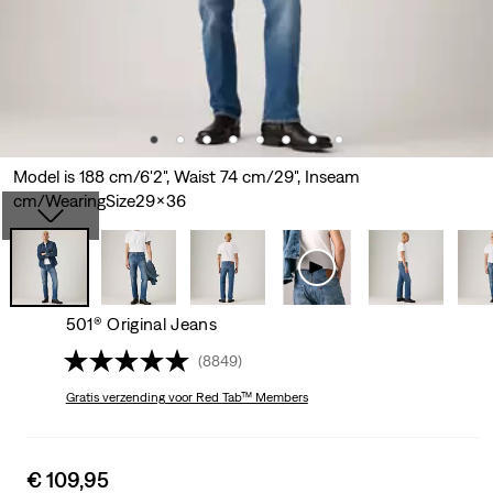
Model is 188 cm/6'2", Waist 74 cm/29", Inseam
cm/WearingSize29x36
501® Original Jeans
(8849)
Gratis verzending
voor Red Tab™ Members
Sale
€ 109,95