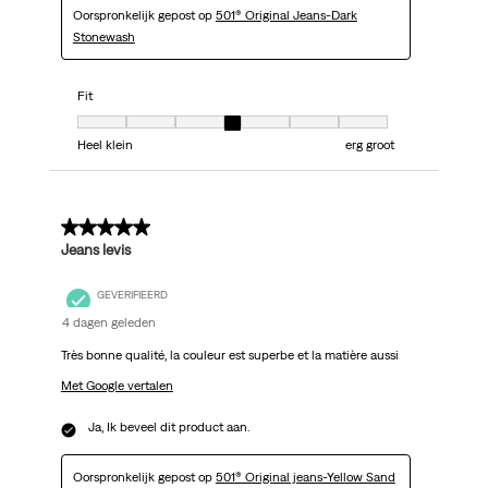
Oorspronkelijk gepost op
501® Original Jeans-Dark
Stonewash
Fit
Fit, 4 van 7, waarbij 1 gelijk is aan Heel klein en 7 gelijk is aan erg groot
Heel klein
erg groot
5 van 5 sterren.
Jeans levis
GEVERIFIEERD
4 dagen geleden
Très bonne qualité, la couleur est superbe et la matière aussi
Met Google vertalen
Ja, Ik beveel dit product aan.
Oorspronkelijk gepost op
501® Original jeans-Yellow Sand