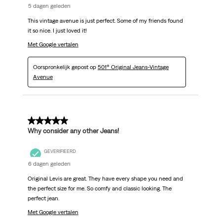
5 dagen geleden
This vintage avenue is just perfect. Some of my friends found
it so nice. I just loved it!
Met Google vertalen
Oorspronkelijk gepost op
501® Original Jeans-Vintage
Avenue
5 van 5 sterren.
Why consider any other Jeans!
GEVERIFIEERD
6 dagen geleden
Original Levis are great. They have every shape you need and
the perfect size for me. So comfy and classic looking. The
perfect jean.
Met Google vertalen