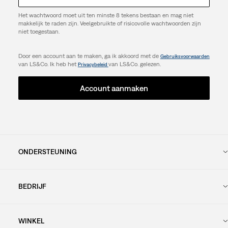
Het wachtwoord moet uit ten minste 8 tekens bestaan en mag niet
makkelijk te raden zijn. Veelgebruikte of risicovolle wachtwoorden zijn
niet toegestaan.
Door een account aan te maken, ga ik akkoord met de
Gebruiksvoorwaarden
van LS&Co. Ik heb het
van LS&Co. gelezen.
Privacybeleid
Account aanmaken
ONDERSTEUNING
BEDRIJF
WINKEL