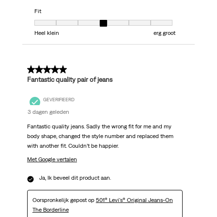
Fit
Fit, 4 van 7, waarbij 1 gelijk is aan Heel klein en 7 gelijk is aan erg groot
Heel klein
erg groot
5 van 5 sterren.
Fantastic quality pair of jeans
GEVERIFIEERD
3 dagen geleden
Fantastic quality jeans. Sadly the wrong fit for me and my
body shape, changed the style number and replaced them
with another fit. Couldn’t be happier.
Met Google vertalen
Ja, Ik beveel dit product aan.
Oorspronkelijk gepost op
501® Levi's® Original Jeans-On
The Borderline