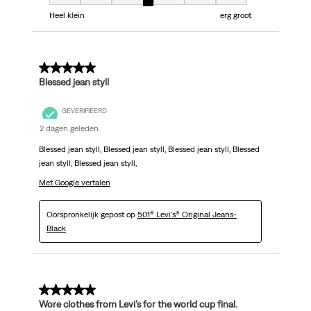
Fit, 4 van 7, waarbij 1 gelijk is aan Heel klein en 7 gelijk is aan erg groot
Heel klein
erg groot
5 van 5 sterren.
Blessed jean styll
GEVERIFIEERD
2 dagen geleden
Blessed jean styll, Blessed jean styll, Blessed jean styll, Blessed
jean styll, Blessed jean styll,
Met Google vertalen
Oorspronkelijk gepost op
501® Levi's® Original Jeans-
Black
5 van 5 sterren.
Wore clothes from Levi’s for the world cup final.