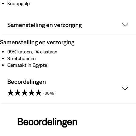
Knoopgulp
Samenstelling en verzorging
Samenstelling en verzorging
99% katoen, 1% elastaan
Stretchdenim
Gemaakt in Egypte
Beoordelingen
(8849)
4.3
van
Beoordelingen
de
5