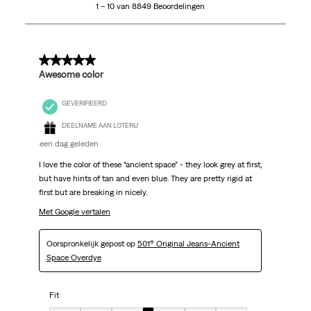
1 – 10 van 8849 Beoordelingen
van
8849
Beoordelingen.
5 van 5 sterren.
Awesome color
GEVERIFIEERD
DEELNAME AAN LOTERIJ
een dag geleden
I love the color of these “ancient space” - they look grey at first,
but have hints of tan and even blue. They are pretty rigid at
first but are breaking in nicely.
Met Google vertalen
Oorspronkelijk gepost op
501® Original Jeans-Ancient
Space Overdye
Fit