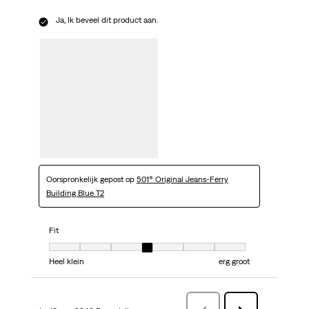
Ja, Ik beveel dit product aan.
Oorspronkelijk gepost op
501® Original Jeans-Ferry
Building Blue T2
Fit
Fit, 4 van 7, waarbij 1 gelijk is aan Heel klein en 7 gelijk is aan erg groot
Heel klein
erg groot