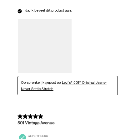
Ja, Ik beveel dit product aan.
Oorspronkelijk gepost op
Levi's® 501® Original Jeans-
Never Settle Stretch
5 van 5 sterren.
501 Vintage Avenue
GEVERIFIEERD