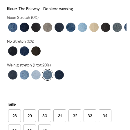
price
is
Kleur:
The Fairway - Donkere wassing
Geen Stretch (0%)
No Stretch (0%)
Weinig stretch (1 tot 20%)
Taille
28
29
30
31
32
33
34