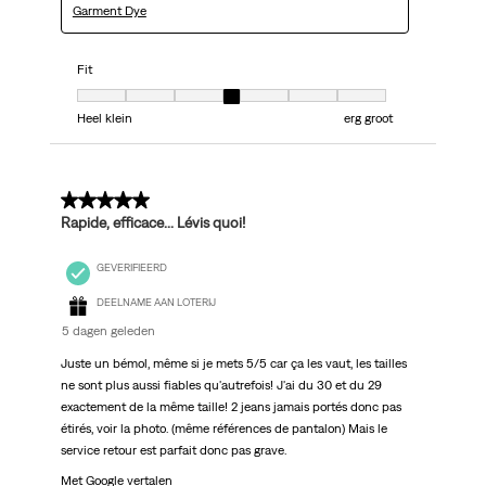
Garment Dye
Fit
Fit, 4 van 7, waarbij 1 gelijk is aan Heel klein en 7 gelijk is aan erg groot
Heel klein
erg groot
5 van 5 sterren.
Rapide, efficace... Lévis quoi!
GEVERIFIEERD
DEELNAME AAN LOTERIJ
5 dagen geleden
Juste un bémol, même si je mets 5/5 car ça les vaut, les tailles
ne sont plus aussi fiables qu'autrefois! J'ai du 30 et du 29
exactement de la même taille! 2 jeans jamais portés donc pas
étirés, voir la photo. (même références de pantalon) Mais le
service retour est parfait donc pas grave.
Met Google vertalen