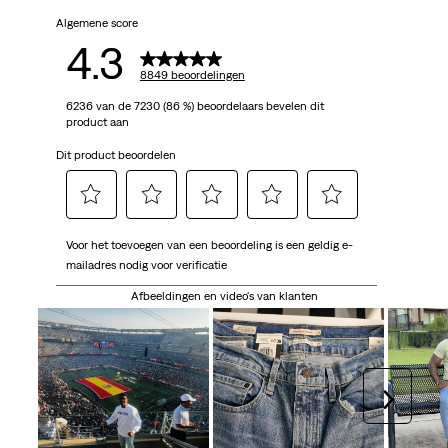
Algemene score
sterren.
4.3
8849
8849 beoordelingen
6236 van de 7230 (86 %) beoordelaars bevelen dit
beoordelingen
product aan
Dit product beoordelen
Selecteer
Selecteer
Selecteer
Selecteer
Selecteer
Voor het toevoegen van een beoordeling is een geldig e-
om
om
om
om
om
mailadres nodig voor verificatie
het
het
het
het
het
artikel
artikel
artikel
artikel
artikel
Afbeeldingen en video's van klanten
te
te
te
te
te
beoordelen
beoordelen
beoordelen
beoordelen
beoordelen
met
met
met
met
met
1
2
3
4
5
Volgen
ster.
sterren.
sterren.
sterren.
sterren.
Hiermee
Hiermee
Hiermee
Hiermee
Hiermee