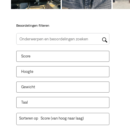
open
open
open
open
open
je
je
je
je
je
een
een
een
een
een
vragenformulier.
vragenformulier.
vragenformulier.
vragenformulier.
vragenformulier.
Beoordelingen filteren
Onderwerpen en beoordelingen zoeken per regio
Score
Hoogte
Gewicht
Taal
1
Sorteren op
Score (van hoog naar laag)
tot
10