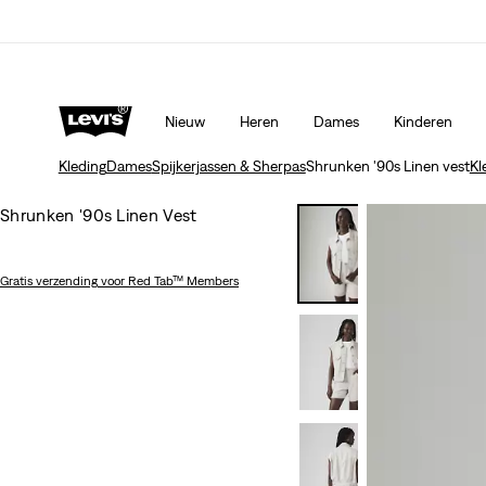
Update verzend- en retourbeleid
Meer details
Nieuw
Heren
Dames
Kinderen
Kleding
Dames
Spijkerjassen & Sherpas
Shrunken '90s Linen vest
Kl
Shrunken '90s Linen Vest
Gratis verzending
voor Red Tab™ Members