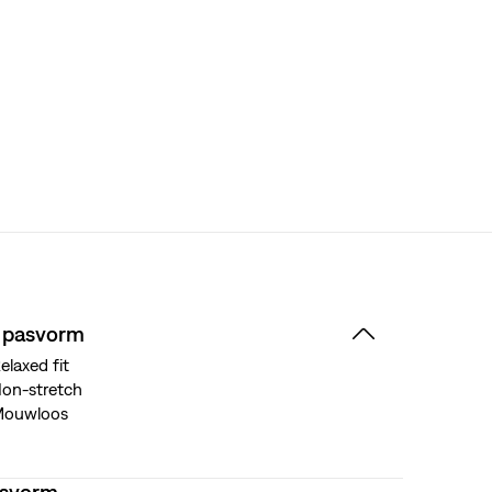
 pasvorm
elaxed fit
on-stretch
Mouwloos
asvorm