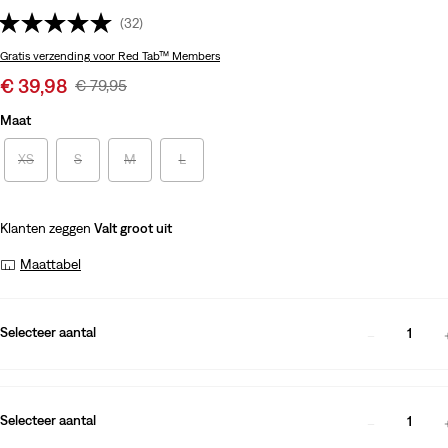
(32)
Gratis verzending
voor Red Tab™ Members
Sale
€ 39,98
Original
€ 79,95
price
Price
Maat
is
Was
XS
S
M
L
Klanten zeggen
Valt groot uit
Maattabel
Selecteer aantal
1
Selecteer aantal
1