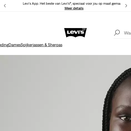
Levi's App. Het beste van Levi’s®, speciaal voor jou op maat gemaakt.
Meer details
Levi
Update verzend- en retourbeleid
Meer details
eding
Dames
Spijkerjassen & Sherpas