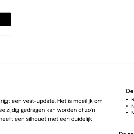
.
De
R
ijgt een vest-update. Het is moeilijk om
N
veelzijdig gedragen kan worden of zo'n
l heeft een silhouet met een duidelijk
De p