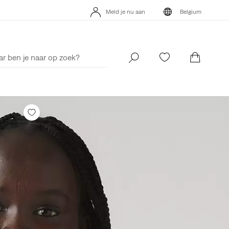
Meld je nu aan
Belgium
's App. Het beste van Levi’s®, speciaal voor jou op maat gemaakt.
Meld je nu aan
Belgium
Meer details