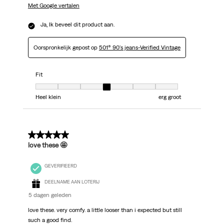
Met Google vertalen
Ja, Ik beveel dit product aan.
Oorspronkelijk gepost op
501® 90's jeans-Verified Vintage
Fit
Fit, 4 van 7, waarbij 1 gelijk is aan Heel klein en 7 gelijk is aan erg groot
Heel klein
erg groot
5 van 5 sterren.
love these 🤩
GEVERIFIEERD
DEELNAME AAN LOTERIJ
5 dagen geleden
love these. very comfy. a little looser than i expected but still
such a good find.