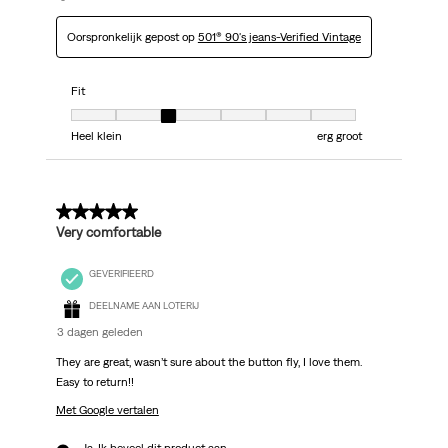
Oorspronkelijk gepost op
501® 90's jeans-Verified Vintage
Fit
Fit, 3 van 7, waarbij 1 gelijk is aan Heel klein en 7 gelijk is aan erg groot
Heel klein
erg groot
5 van 5 sterren.
Very comfortable
GEVERIFIEERD
DEELNAME AAN LOTERIJ
3 dagen geleden
They are great, wasn’t sure about the button fly, I love them.
Easy to return!!
Met Google vertalen