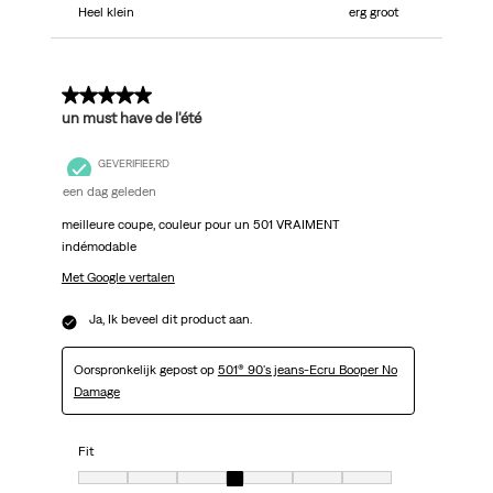
Heel klein
erg groot
5 van 5 sterren.
un must have de l'été
GEVERIFIEERD
een dag geleden
meilleure coupe, couleur pour un 501 VRAIMENT
indémodable
Met Google vertalen
Ja, Ik beveel dit product aan.
Oorspronkelijk gepost op
501® 90's jeans-Ecru Booper No
Damage
Fit
Fit, 4 van 7, waarbij 1 gelijk is aan Heel klein en 7 gelijk is aan erg groot