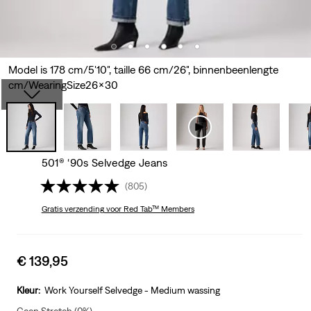
Model is 178 cm/5'10", taille 66 cm/26", binnenbeenlengte
cm/WearingSize26x30
501® ‘90s Selvedge Jeans
(805)
Gratis verzending
voor Red Tab™ Members
Sale
€ 139,95
price
is
Kleur:
Work Yourself Selvedge - Medium wassing