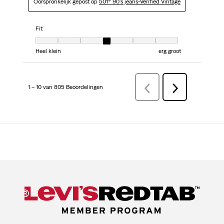
Oorspronkelijk gepost op
501® 90's jeans-Verified Vintage
Fit
Fit, 4 van 7, waarbij 1 gelijk is aan Heel klein en 7 gelijk is aan erg groot
Heel klein
erg groot
1 – 10 van 805 Beoordelingen
VorigeBeoordelingen
Volgende
Beoordelingen