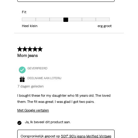
Fit
Fit, 4 van 7, waarbij 1 gelijk is aan Heel klein en 7 gelijk is aan erg groot
Heel klein
erg groot
5 van 5 sterren.
Mom jeans
GEVERIFIEERD
DEELNAME AAN LOTERIJ
7 dagen geleden
I bought these for my daughter who 18 years old. The loved
them. The fit was great. I was glad I got two pairs.
Met Google vertalen
Ja, Ik beveel dit product aan.
Oorspronkelijk gepost op
501® 90's jeans-Verified Vintage