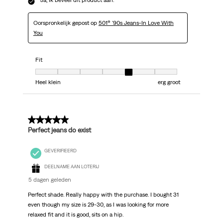
Ja, Ik beveel dit product aan.
Oorspronkelijk gepost op
501® '90s Jeans-In Love With
You
Fit
Fit, 5 van 7, waarbij 1 gelijk is aan Heel klein en 7 gelijk is aan erg groot
Heel klein
erg groot
5 van 5 sterren.
Perfect jeans do exist
GEVERIFIEERD
DEELNAME AAN LOTERIJ
5 dagen geleden
Perfect shade. Really happy with the purchase. I bought 31
even though my size is 29-30, as I was looking for more
relaxed fit and it is good, sits on a hip.