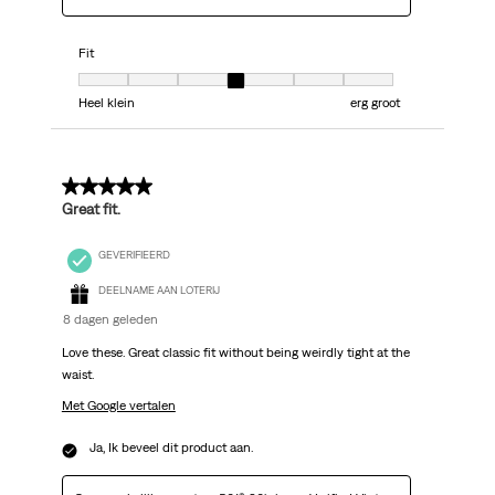
Fit
Fit, 4 van 7, waarbij 1 gelijk is aan Heel klein en 7 gelijk is aan erg groot
Heel klein
erg groot
5 van 5 sterren.
Great fit.
GEVERIFIEERD
DEELNAME AAN LOTERIJ
8 dagen geleden
Love these. Great classic fit without being weirdly tight at the
waist.
Met Google vertalen
Ja, Ik beveel dit product aan.