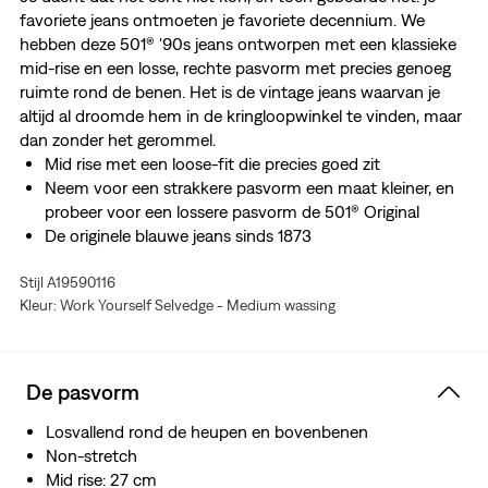
favoriete jeans ontmoeten je favoriete decennium. We
hebben deze 501® '90s jeans ontworpen met een klassieke
mid-rise en een losse, rechte pasvorm met precies genoeg
ruimte rond de benen. Het is de vintage jeans waarvan je
altijd al droomde hem in de kringloopwinkel te vinden, maar
dan zonder het gerommel.
Mid rise met een loose-fit die precies goed zit
Neem voor een strakkere pasvorm een maat kleiner, en
probeer voor een lossere pasvorm de 501® Original
De originele blauwe jeans sinds 1873
Het is de vintage jeans waarvan je altijd al hebt
Stijl A19590116
gedroomd om hem in de kringloopwinkel te vinden,
Kleur: Work Yourself Selvedge - Medium wassing
maar dan zonder al het gegrabbel
Dit selvedge denim is geweven op een traditioneel
spoelweefgetouw, waardoor deze jeans een strakker
weefsel heeft voor extra duurzaamheid en een strak
De pasvorm
afgewerkte rand, wat hem onderscheidt van de rest.
Losvallend rond de heupen en bovenbenen
Non-stretch
Mid rise: 27 cm