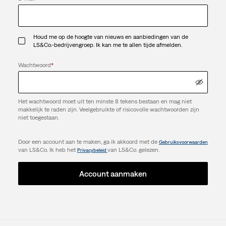
Houd me op de hoogte van nieuws en aanbiedingen van de
LS&Co.-bedrijvengroep. Ik kan me te allen tijde afmelden.
Wachtwoord
*
Het wachtwoord moet uit ten minste 8 tekens bestaan en mag niet
makkelijk te raden zijn. Veelgebruikte of risicovolle wachtwoorden zijn
niet toegestaan.
Door een account aan te maken, ga ik akkoord met de
Gebruiksvoorwaarden
van LS&Co. Ik heb het
van LS&Co. gelezen.
Privacybeleid
Account aanmaken