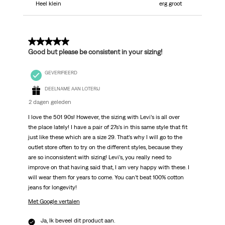
Heel klein
erg groot
5 van 5 sterren.
Good but please be consistent in your sizing!
GEVERIFIEERD
DEELNAME AAN LOTERIJ
2 dagen geleden
I love the 501 90s! However, the sizing with Levi’s is all over
the place lately! I have a pair of 27s’s in this same style that fit
just like these which are a size 29. That’s why I will go to the
outlet store often to try on the different styles, because they
are so inconsistent with sizing! Levi’s, you really need to
improve on that having said that, I am very happy with these. I
will wear them for years to come. You can’t beat 100% cotton
jeans for longevity!
Met Google vertalen
Ja, Ik beveel dit product aan.