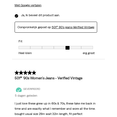
Met Google vertalen
Ja, Ik beveel dit product aan.
Oorspronkelijk gepost op
501® 90's jeans-Verified Vintage
Fit
Fit, 5 van 7, waarbij 1 gelijk is aan Heel klein en 7 gelijk is aan erg groot
Heel klein
erg groot
5 van 5 sterren.
501® '90s Women's Jeans - Verified Vintage
GEVERIFIEERD
5 dagen geleden
I just love these grew up in 60s & 70s, these take me back in
time and are exactly what I remember and wore all the time.
bought usual size 29in wait 32in length, fit perfect