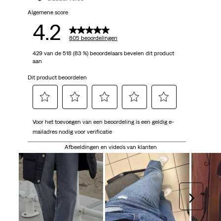
805
Algemene score
4.2
beoordelingen
805 beoordelingen
429 van de 518 (83 %) beoordelaars bevelen dit product
aan
Dit product beoordelen
Selecteer
Selecteer
Selecteer
Selecteer
Selecteer
Voor het toevoegen van een beoordeling is een geldig e-
om
om
om
om
om
mailadres nodig voor verificatie
het
het
het
het
het
artikel
artikel
artikel
artikel
artikel
Afbeeldingen en video's van klanten
te
te
te
te
te
beoordelen
beoordelen
beoordelen
beoordelen
beoordelen
met
met
met
met
met
1
2
3
4
5
Volgen
ster.
sterren.
sterren.
sterren.
sterren.
Hiermee
Hiermee
Hiermee
Hiermee
Hiermee