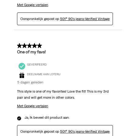
Met Google vertalen
Oorspronkelijk gepost op
501® 90's jeans-Verified Vintage
5 van 5 sterren.
One of my favs!
GEVERIFIEERD
DEELNAME AAN LOTERIJ
5 dagen geleden
This style is one of my favorites! Love the fit! This is my 3rd
pair and will get more in other colors.
Met Google vertalen
Ja, Ik beveel dit product aan.
Oorspronkelijk gepost op
501® 90's jeans-Verified Vintage