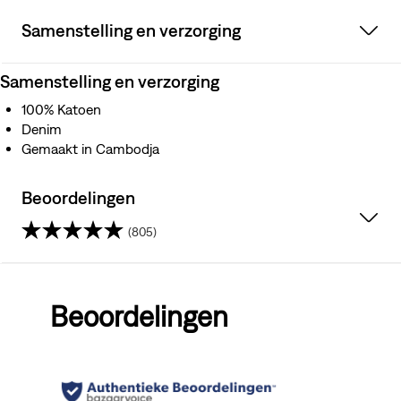
Samenstelling en verzorging
Samenstelling en verzorging
100% Katoen
Denim
Gemaakt in Cambodja
Beoordelingen
(805)
4.2
van
Beoordelingen
de
5
sterren.