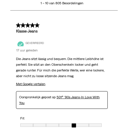
1 – 10 van 805 Beoordelingen
van
805
Beoordelingen.
5 van 5 sterren.
Klasse Jeans
GEVERIFIEERD
17 uur geleden
Die Jeans sitzt lässig und bequem. Die mittlere Leibhöhe ist
perfekt. Sie sitzt an den Oberschenkeln locker und geht
gerade runter. Für mich die perfekte Weite, wer eine lockere,
aber nicht zu loose sitzende Jeans mag.
Met Google vertalen
Oorspronkelijk gepost op
501® '90s Jeans-In Love With
You
Fit
Fit, 5 van 7, waarbij 1 gelijk is aan Heel klein en 7 gelijk is aan erg groot