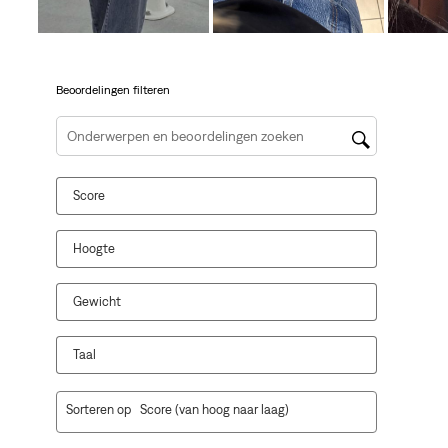
open
open
open
open
open
je
je
je
je
je
een
een
een
een
een
vragenformulier.
vragenformulier.
vragenformulier.
vragenformulier.
vragenformulier.
Beoordelingen filteren
Onderwerpen en beoordelingen zoeken per regio
Score
Hoogte
Gewicht
Taal
1
Sorteren op
Score (van hoog naar laag)
tot
10