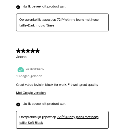
Ja, Ik beveel dit product aan.
Oorspronkelijk gepost op
721™ skinny jeans met hoge
taille-Dark Indigo Rinse
5 van 5 sterren.
Jeans
GEVERIFIEERD
10 dagen geleden
Great value levis in black for work. Fit well great quality
Met Google vertalen
Ja, Ik beveel dit product aan.
Oorspronkelijk gepost op
721™ skinny jeans met hoge
taille-Soft Black