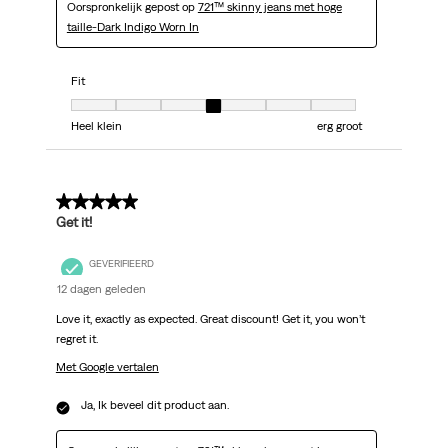
Oorspronkelijk gepost op
721™ skinny jeans met hoge
taille-Dark Indigo Worn In
Fit
Fit, 4 van 7, waarbij 1 gelijk is aan Heel klein en 7 gelijk is aan erg groot
Heel klein
erg groot
5 van 5 sterren.
Get it!
GEVERIFIEERD
12 dagen geleden
Love it, exactly as expected. Great discount! Get it, you won’t
regret it.
Met Google vertalen
Ja, Ik beveel dit product aan.