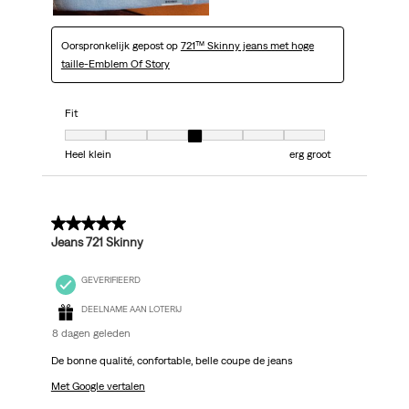
Oorspronkelijk gepost op
721™ Skinny jeans met hoge
taille-Emblem Of Story
Fit
Fit, 4 van 7, waarbij 1 gelijk is aan Heel klein en 7 gelijk is aan erg groot
Heel klein
erg groot
5 van 5 sterren.
Jeans 721 Skinny
GEVERIFIEERD
DEELNAME AAN LOTERIJ
8 dagen geleden
De bonne qualité, confortable, belle coupe de jeans
Met Google vertalen