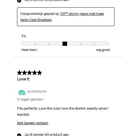
Oorspronkelijk gepost op
721™ skinny jeans met hoge
taille-Cast Shadows
Fit
Fit, 4 van 7, waarbij 1 gelijk is aan Heel klein en 7 gelijk is aan erg groot
Heel klein
erg groot
5 van 5 sterren.
Love it
GEVERIFIEERD
5 dagen geleden
Fits perfectly. Love the color love the stretch exactly what I
wanted.
Met Google vertalen
Ja, Ik beveel dit product aan.