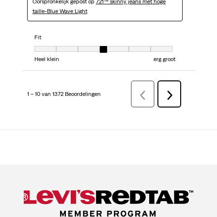
Oorspronkelijk gepost op
721™ skinny jeans met hoge
taille-Blue Wave Light
Fit
Fit, 4 van 7, waarbij 1 gelijk is aan Heel klein en 7 gelijk is aan erg groot
Heel klein
erg groot
1 – 10 van 1372 Beoordelingen
VorigeBeoordelingen
Volgende
Beoordelingen