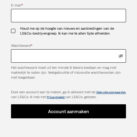
E-mail
*
Houd me op de hoogte van nieuws en aanbiedingen van de
LS&Co.-bedrijvengroep. Ik kan me te allen tijde afmelden.
Wachtwoord
*
Het wachtwoord moet uit ten minste 8 tekens bestaan en mag niet
makkelijk te raden zijn. Veelgebruikte of risicovolle wachtwoorden zijn
niet toegestaan.
Door een account aan te maken, ga ik akkoord met de
Gebruiksvoorwaarden
van LS&Co. Ik heb het
van LS&Co. gelezen.
Privacybeleid
Account aanmaken