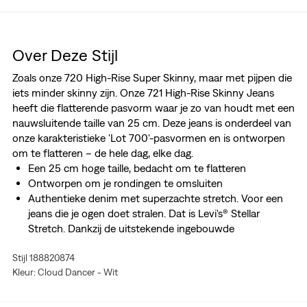
Over Deze Stijl
Zoals onze 720 High-Rise Super Skinny, maar met pijpen die
iets minder skinny zijn. Onze 721 High-Rise Skinny Jeans
heeft die flatterende pasvorm waar je zo van houdt met een
nauwsluitende taille van 25 cm. Deze jeans is onderdeel van
onze karakteristieke 'Lot 700'-pasvormen en is ontworpen
om te flatteren – de hele dag, elke dag.
Een 25 cm hoge taille, bedacht om te flatteren
Ontworpen om je rondingen te omsluiten
Authentieke denim met superzachte stretch. Voor een
jeans die je ogen doet stralen. Dat is Levi's® Stellar
Stretch. Dankzij de uitstekende ingebouwde
vormvastheid kan hij je rondingen goed volgen en met je
Stijl 188820874
meebewegen, zonder te verzakken of door te hangen,
Kleur: Cloud Dancer - Wit
overal en elke keer weer.