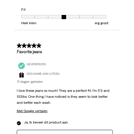
Fit
Fit, 4 van 7, waarbij 1 gelijk is aan Heel klein en 7 gelijk is aan erg groot
Heel klein
erg groot
5 van 5 sterren.
Favorite jeans
GEVERIFIEERD
DEELNAME AAN LOTERIJ
11 dagen geleden
I love these jeans so much! They are a perfect fit. I’m 5’3 and
133lbs. One thing I have noticed is they seem to look better
and better each wash.
Met Google vertalen
Ja, Ik beveel dit product aan.