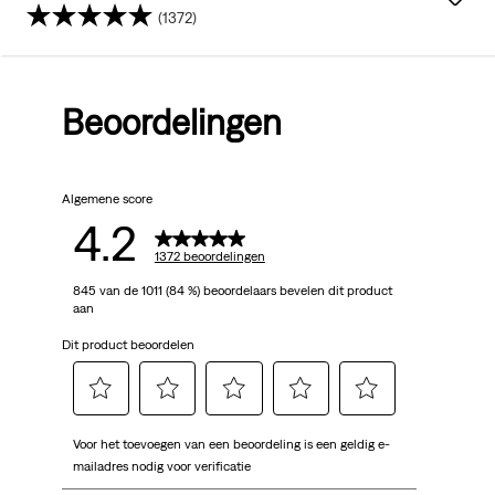
(1372)
4.2
van
Beoordelingen
de
5
Algemene score
sterren.
4.2
1372
1372 beoordelingen
845 van de 1011 (84 %) beoordelaars bevelen dit product
beoordelingen
aan
Dit product beoordelen
Selecteer
Selecteer
Selecteer
Selecteer
Selecteer
Voor het toevoegen van een beoordeling is een geldig e-
om
om
om
om
om
mailadres nodig voor verificatie
het
het
het
het
het