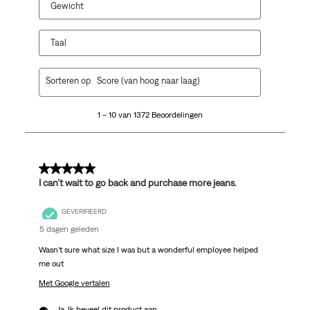
Gewicht
Taal
1
Sorteren op
Score (van hoog naar laag)
tot
10
1 – 10 van 1372 Beoordelingen
van
1372
Beoordelingen.
5 van 5 sterren.
I can’t wait to go back and purchase more jeans.
GEVERIFIEERD
5 dagen geleden
Wasn’t sure what size I was but a wonderful employee helped
me out
Met Google vertalen
Ja, Ik beveel dit product aan.