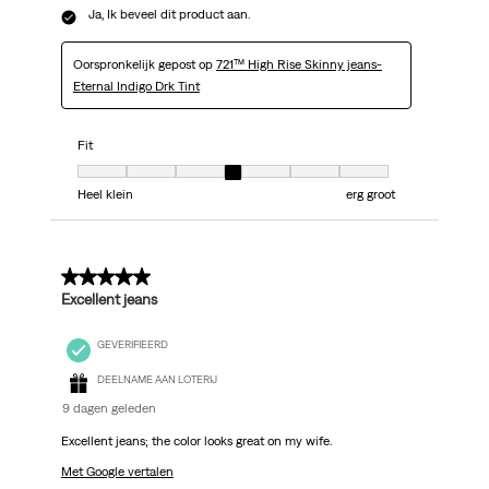
Ja, Ik beveel dit product aan.
Oorspronkelijk gepost op
721™ High Rise Skinny jeans-
Eternal Indigo Drk Tint
Fit
Fit, 4 van 7, waarbij 1 gelijk is aan Heel klein en 7 gelijk is aan erg groot
Heel klein
erg groot
5 van 5 sterren.
Excellent jeans
GEVERIFIEERD
DEELNAME AAN LOTERIJ
9 dagen geleden
Excellent jeans; the color looks great on my wife.
Met Google vertalen