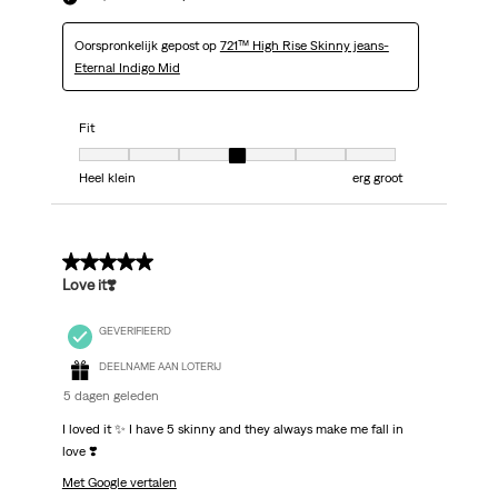
Oorspronkelijk gepost op
721™ High Rise Skinny jeans-
Eternal Indigo Mid
Fit
Fit, 4 van 7, waarbij 1 gelijk is aan Heel klein en 7 gelijk is aan erg groot
Heel klein
erg groot
5 van 5 sterren.
Love it❣️
GEVERIFIEERD
DEELNAME AAN LOTERIJ
5 dagen geleden
I loved it ✨ I have 5 skinny and they always make me fall in
love ❣️
Met Google vertalen