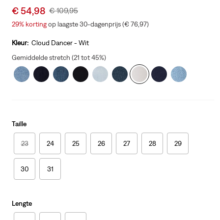
Sale
€ 54,98
Original
€ 109,95
price
Price
29%
korting
op laagste 30-dagenprijs (€ 76,97)
is
Was
Kleur:
Cloud Dancer - Wit
Gemiddelde stretch (21 tot 45%)
Taille
23
24
25
26
27
28
29
30
31
Lengte