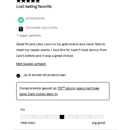
5 van 5 sterren.
Lost-lasting favorite
GEVERIFIEERD
DEELNAME AAN LOTERIJ
7 dagen geleden
Great fit and color. Levi’s is my goto brand and never fails to
meet my needs-wants. I love this fit, hadn’t tried skinny from
Levi’s before and it was a great choice.
Met Google vertalen
Ja, Ik beveel dit product aan.
Oorspronkelijk gepost op
721™ skinny jeans met hoge
taille-Dark Indigo Worn In
Fit
Fit, 4 van 7, waarbij 1 gelijk is aan Heel klein en 7 gelijk is aan erg groot
Heel klein
erg groot