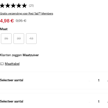
(21)
Gratis verzending
voor Red Tab™ Members
Sale
4,98 €
Original
9,95 €
price
Price
Maat
is
Was
35
39
43
Klanten zeggen
Maatzuiver
Maattabel
Selecteer aantal
1
Selecteer aantal
1