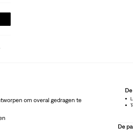
.
De
L
ntworpen om overal gedragen te
T
en
De p