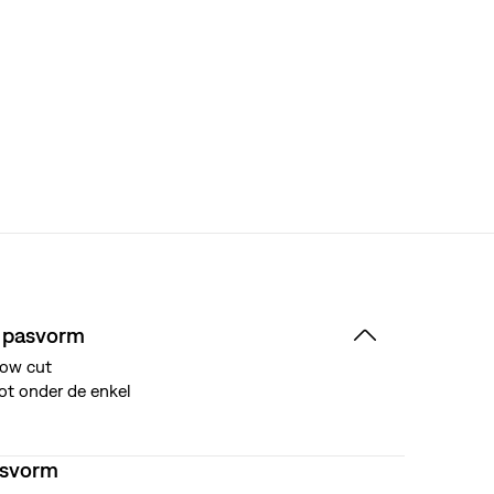
 pasvorm
ow cut
ot onder de enkel
asvorm