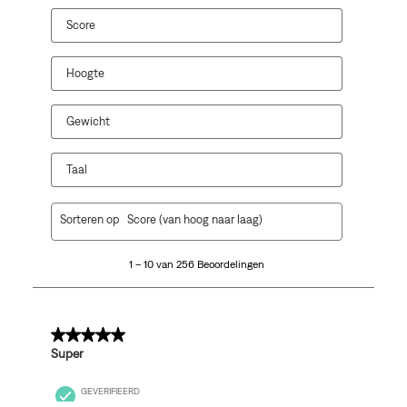
Score
Hoogte
Gewicht
Taal
1
Sorteren op
Score (van hoog naar laag)
tot
10
1 – 10 van 256 Beoordelingen
van
256
Beoordelingen.
5 van 5 sterren.
Super
GEVERIFIEERD