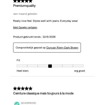
5 van 5 sterren.
Premiumquality
een maand geleden
Really nice feel. Styles well wirh jeans. Everyday wear
Met Google vertalen
Product gebruikt sinds :
22/6/2026
Oorspronkelijk gepost op
Duncan Riem-Dark Brown
Fit
Fit, 4 van 7, waarbij 1 gelijk is aan Heel klein en 7 gelijk is aan erg groot
Heel klein
erg groot
5 van 5 sterren.
Ceinture classique mais toujours à la mode
GEVERIFIEERD