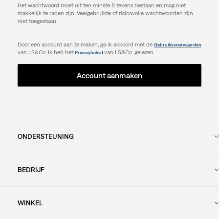
Het wachtwoord moet uit ten minste 8 tekens bestaan en mag niet
makkelijk te raden zijn. Veelgebruikte of risicovolle wachtwoorden zijn
niet toegestaan.
Door een account aan te maken, ga ik akkoord met de
Gebruiksvoorwaarden
van LS&Co. Ik heb het
van LS&Co. gelezen.
Privacybeleid
Account aanmaken
ONDERSTEUNING
BEDRIJF
WINKEL