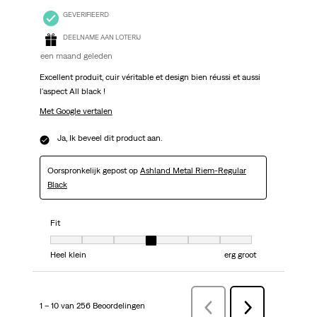
GEVERIFIEERD
DEELNAME AAN LOTERIJ
een maand geleden
Excellent produit, cuir véritable et design bien réussi et aussi
l'aspect All black !
Met Google vertalen
Ja, Ik beveel dit product aan.
Oorspronkelijk gepost op
Ashland Metal Riem-Regular
Black
Fit
Fit, 4 van 7, waarbij 1 gelijk is aan Heel klein en 7 gelijk is aan erg groot
Heel klein
erg groot
1 – 10 van 256 Beoordelingen
VorigeBeoordelingen
Volgende