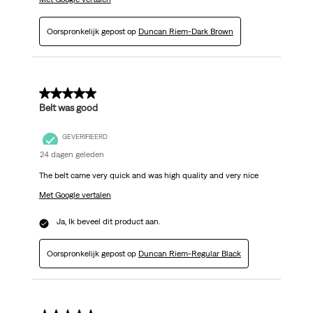
Oorspronkelijk gepost op
Duncan Riem-Dark Brown
5 van 5 sterren.
Belt was good
GEVERIFIEERD
24 dagen geleden
The belt came very quick and was high quality and very nice
Met Google vertalen
Ja, Ik beveel dit product aan.
Oorspronkelijk gepost op
Duncan Riem-Regular Black