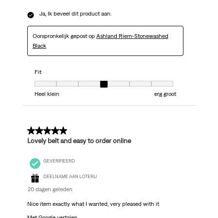
Ja, Ik beveel dit product aan.
Oorspronkelijk gepost op
Ashland Riem-Stonewashed
Black
Fit
Fit, 4 van 7, waarbij 1 gelijk is aan Heel klein en 7 gelijk is aan erg groot
Heel klein
erg groot
5 van 5 sterren.
Lovely belt and easy to order online
GEVERIFIEERD
DEELNAME AAN LOTERIJ
20 dagen geleden
Nice item exactly what I wanted, very pleased with it
Met Google vertalen