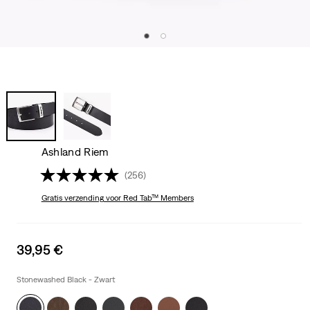
Ashland Riem
(256)
Gratis verzending
voor Red Tab™ Members
Sale
39,95 €
price
is
Stonewashed Black - Zwart