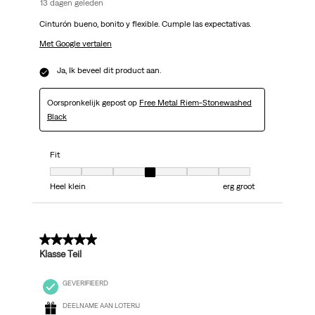
13 dagen geleden
Cinturón bueno, bonito y flexible. Cumple las expectativas.
Met Google vertalen
Ja, Ik beveel dit product aan.
Oorspronkelijk gepost op
Free Metal Riem-Stonewashed
Black
Fit
Fit, 4 van 7, waarbij 1 gelijk is aan Heel klein en 7 gelijk is aan erg groot
Heel klein
erg groot
5 van 5 sterren.
Klasse Teil
GEVERIFIEERD
DEELNAME AAN LOTERIJ