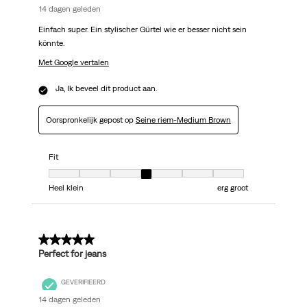
14 dagen geleden
Einfach super. Ein stylischer Gürtel wie er besser nicht sein
könnte.
Met Google vertalen
Ja, Ik beveel dit product aan.
Oorspronkelijk gepost op
Seine riem-Medium Brown
Fit
Fit, 4 van 7, waarbij 1 gelijk is aan Heel klein en 7 gelijk is aan erg groot
Heel klein
erg groot
5 van 5 sterren.
Perfect for jeans
GEVERIFIEERD
14 dagen geleden