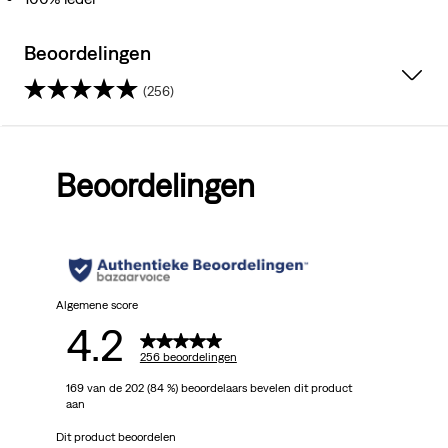
Beoordelingen
(256)
4.2
van
Beoordelingen
de
5
sterren.
256
Algemene score
4.2
beoordelingen
256 beoordelingen
169 van de 202 (84 %) beoordelaars bevelen dit product
aan
Dit product beoordelen