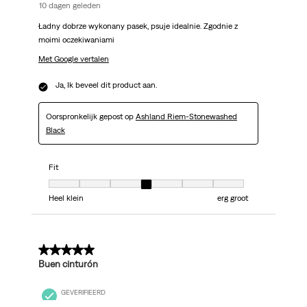
10 dagen geleden
Ładny dobrze wykonany pasek, psuje idealnie. Zgodnie z
moimi oczekiwaniami
Met Google vertalen
Ja, Ik beveel dit product aan.
Oorspronkelijk gepost op
Ashland Riem-Stonewashed
Black
Fit
Fit, 4 van 7, waarbij 1 gelijk is aan Heel klein en 7 gelijk is aan erg groot
Heel klein
erg groot
5 van 5 sterren.
Buen cinturón
GEVERIFIEERD