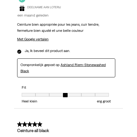
DEELNAME AAN LOTERIJ
een maand geleden
Ceinture bien appropriée pour les jeans, cuir tendre,
fermeture bien ajusté et une belle couleur
Met Google vertalen
Ja, Ik beveel dit product aan.
Oorspronkelijk gepost op
Ashland Riem-Stonewashed
Black
Fit
Fit, 4 van 7, waarbij 1 gelijk is aan Heel klein en 7 gelijk is aan erg groot
Heel klein
erg groot
5 van 5 sterren.
Ceinture all black