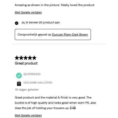
Amazing as shown in the picture. Totally loved the product
Met Google vertalen
Ja, Ik beveel dit product aan.
Oorspronkelijk gepost op
Duncan Riem-Dark Brown
5 van 5 sterren.
Great product
GEVERIFIEERD
DEELNAME AAN LOTERIJ
18 dagen geleden
Great product and the material & finish is very good. The
buckle is of high quality and looks good when worn PS...also
does the job of holding your trousers up 👍😁
Met Google vertalen