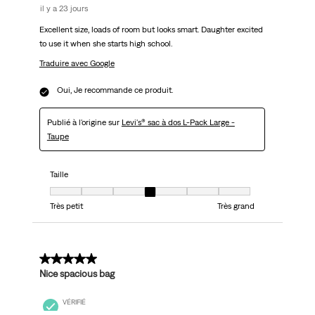
il y a 23 jours
Excellent size, loads of room but looks smart. Daughter excited
to use it when she starts high school.
Traduire avec Google
Oui, Je recommande ce produit.
Publié à l'origine sur
Levi's® sac à dos L-Pack Large -
Taupe
Taille
Taille, 4 sur 7, où 1 est égal à Très petit et 7 est égal à Très grand
Très petit
Très grand
5 sur 5 étoiles.
Nice spacious bag
VÉRIFIÉ