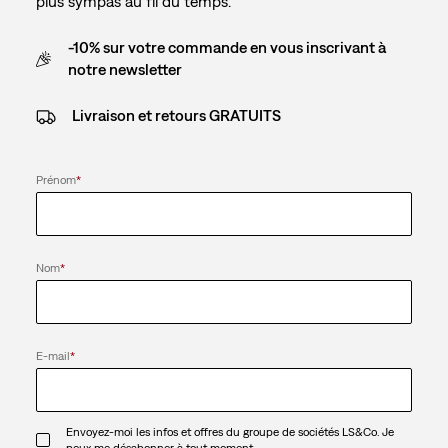
plus sympas au fil du temps.
-10% sur votre commande en vous inscrivant à
notre newsletter
Livraison et retours GRATUITS
Prénom
*
Nom
*
E-mail
*
Envoyez-moi les infos et offres du groupe de sociétés LS&Co. Je
peux me désabonner à tout moment.