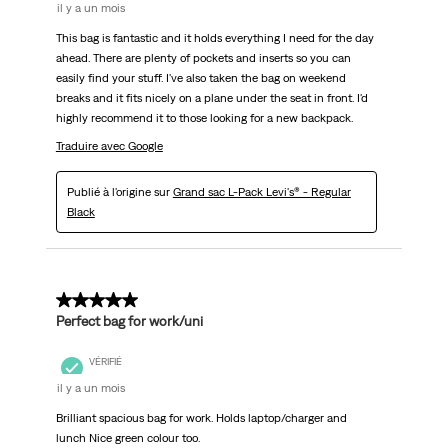
il y a un mois
This bag is fantastic and it holds everything I need for the day
ahead. There are plenty of pockets and inserts so you can
easily find your stuff. I've also taken the bag on weekend
breaks and it fits nicely on a plane under the seat in front. I'd
highly recommend it to those looking for a new backpack.
Traduire avec Google
Publié à l'origine sur
Grand sac L-Pack Levi's® - Regular
Black
5 sur 5 étoiles.
Perfect bag for work/uni
VÉRIFIÉ
il y a un mois
Brilliant spacious bag for work. Holds laptop/charger and
lunch Nice green colour too.