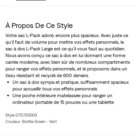
À Propos De Ce Style
Votre sac L-Pack adoré, encore plus spacieux. Avec juste ce
qu’il faut de volume pour mettre vos effets personnels, le
sac à dos L-Pack Large est ce qu’il vous faut au quotidien.
Nous avons conçu ce sac à dos en lui donnant une forme
carrée moderne, avec bien sûr de nombreux compartiments
pour ranger vos effets personnels, et le proposons dans un
tissu résistant et recyclé de 600 deniers.
Un sac à dos sympa et pratique, suffisamment spacieux
pour accueillir tous vos effets personnels
Une poche intérieure matelassée pour ranger un
ordinateur portable de 15 pouces ou une tablette
Poche avant extérieure facile d’accès avec
Style D75720003
compartiments de rangement et porte-stylos
Couleur: Bottle Green - Vert
Empiècement rembourré au dos et bretelles réglables
pour un confort hors pair
Avec un porte-bouteille extérieur et une pochette