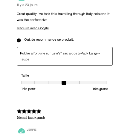
il y a 23 jours
Great quality I’ve took this travelling through Italy solo and it
was the perfect size
Traduire avec Google
Oui, Je recommande ce produit.
Publié à l'origine sur
Levi's® sac à dos L-Pack Large -
Taupe
Taille
Taille, 4 sur 7, où 1 est égal à Très petit et 7 est égal à Très grand
Très petit
Très grand
5 sur 5 étoiles.
Great backpack
VÉRIFIÉ