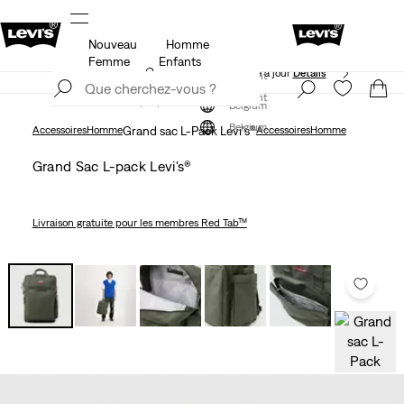
Nouveau
Homme
Politique de livraison et de retours Mise à jour
Détails
Femme
Enfants
Politique de livraison et de retours Mise à jour
Détails
S'inscrire maintenant
S'inscrire maintenant
Belgium
Belgium
Accessoires
Homme
Grand sac L-Pack Levi's®
Accessoires
Homme
Grand Sac L-pack Levi's®
Livraison gratuite
pour les membres Red Tab™