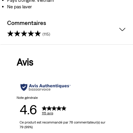
Pays d’origine: Vietnam
Ne pas laver
Commentaires
(115)
4.6
sur
Avis
5
étoiles.
115
avis
Note générale
4.6
115 avis
Ce produit est recommandé par 78 commentateur(s) sur
79 (99%)