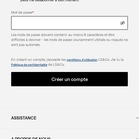
Mot de passe
*
Les mots de passe doivent contenir au moins 8 caractères et être
difficiles à deviner - les mots de passe couramment utilisés ou risqués ne
sont pas autorisés.
En créant un compte, j’accepte les
LS&Co. J’ai lu la
conditions d’utilisation
de LS&Co.
Politique de confidentialité
Créer un compte
ASSISTANCE
A PROPOS DE NOUS