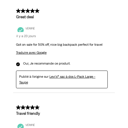
5 sur 5 étoiles.
Great deal
VÉRIFIÉ
il y a 23 jours
Got on sale for 50% off, nice big backpack perfect for travel
Traduire avec Google
Oui, Je recommande ce produit.
Publié à l'origine sur
Levi's® sac à dos L-Pack Large -
Taupe
5 sur 5 étoiles.
Travel friendly
VÉRIFIÉ