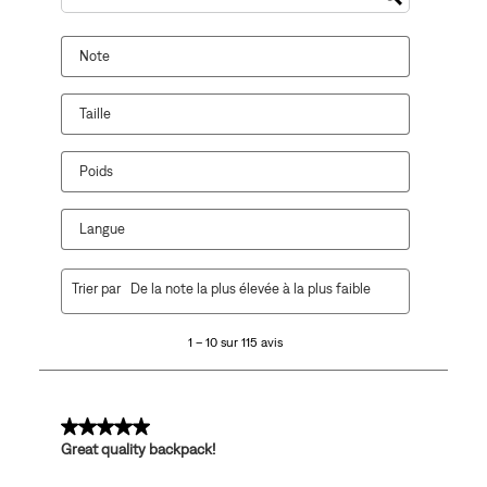
Zone de recherche de sujet et d'avis
Note
Taille
Poids
Langue
1
Trier par
De la note la plus élevée à la plus faible
à
10
1 – 10 sur 115 avis
sur
115
avis.
5 sur 5 étoiles.
Great quality backpack!