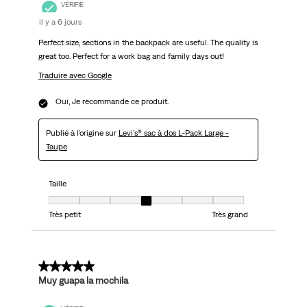
VÉRIFIÉ
il y a 6 jours
Perfect size, sections in the backpack are useful. The quality is
great too. Perfect for a work bag and family days out!
Traduire avec Google
Oui, Je recommande ce produit.
Publié à l'origine sur
Levi's® sac à dos L-Pack Large -
Taupe
Taille
Taille, 4 sur 7, où 1 est égal à Très petit et 7 est égal à Très grand
Très petit
Très grand
5 sur 5 étoiles.
Muy guapa la mochila