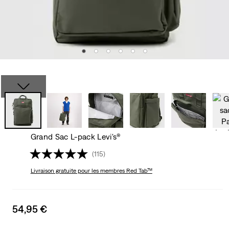
Grand Sac L-pack Levi's®
(115)
Livraison gratuite
pour les membres Red Tab™
Sale
54,95 €
price