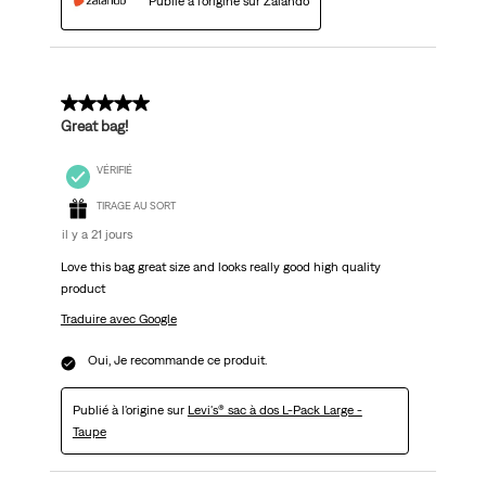
Publié à l'origine sur Zalando
5 sur 5 étoiles.
Great bag!
VÉRIFIÉ
TIRAGE AU SORT
il y a 21 jours
Love this bag great size and looks really good high quality
product
Traduire avec Google
Oui, Je recommande ce produit.
Publié à l'origine sur
Levi's® sac à dos L-Pack Large -
Taupe