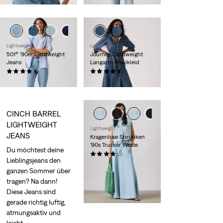
Lightweight
Lightweight
501® ‘90er Lightweight
Journey Lightweight
Jeans
Langarm-Maxikleid
(74)
(26)
119,95 €
104,95 €
CINCH BARREL
LIGHTWEIGHT
Lightweight
JEANS
Kragenlose Shrunken
'90s Trucker Weste
Du möchtest deine
(5)
Lieblingsjeans den
89,95 €
ganzen Sommer über
tragen? Na dann!
Diese Jeans sind
gerade richtig luftig,
atmungsaktiv und