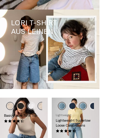
LORI T-SHIRT
AUS LEINEN
Basic Racer Tank Top
Lightweight
Lightweight Superlow
(85)
Loose Cargo Jeans
26,95 €
(843)
79,95 €