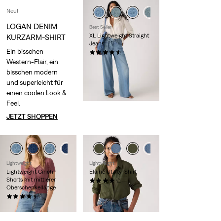
Neu!
LOGAN DENIM
Best Seller
XL Lightweight Straight
KURZARM-SHIRT
Jeans
Ein bisschen
(802)
Western-Flair, ein
119,95 €
bisschen modern
und superleicht für
einen coolen Look &
Feel.
JETZT SHOPPEN
Lightweight
Lightweight
Lightweight Cinch
Elaine Utility-Shirt
Shorts mit mittlerer
(30)
Oberschenkellänge
74,95 €
(468)
54,95 €