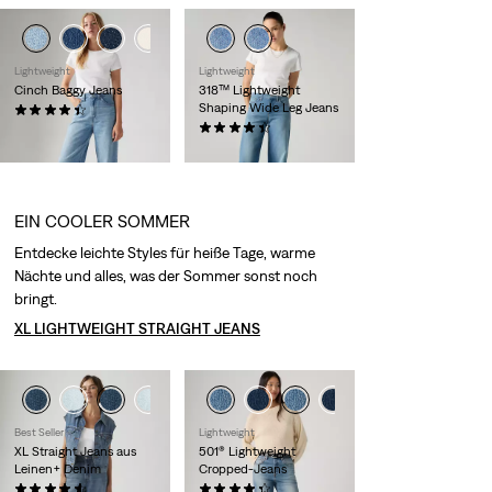
Lightweight
Lightweight
Cinch Baggy Jeans
318™ Lightweight
Shaping Wide Leg Jeans
(2019)
89,95 €
(2105)
99,95 €
EIN COOLER SOMMER
Entdecke leichte Styles für heiße Tage, warme
Nächte und alles, was der Sommer sonst noch
bringt.
XL LIGHTWEIGHT STRAIGHT JEANS
Best Seller
Lightweight
XL Straight Jeans aus
501® Lightweight
Leinen+ Denim
Cropped-Jeans
(426)
(71)