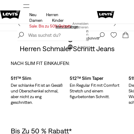
Neu
Herren
Sale: Bis zu 50% Rabatt + 10% extra*
Mehr Erfahren
Damen
Kinder
LEVI'S® APP. NUR DAS BESTE FÜR DICH.
Anmelden
Sale: Bis zu 50% Rabatt
Mehr Erfahren
Registrieren
Anmelden
Einen Store Finden
Registrieren
Bekleidung
Herren
Jeans
Schmaler Schnitt
Einen Store Finden
Austria
Herren Schmaler Schnitt Jeans
Austria
NACH SLIM FIT EINKAUFEN:
Skip Carousel
511™ Slim
512™ Slim Taper
51
Der schlanke Fit ist an Gesäß
Ein Regular Fit mit Comfort
Di
und Oberschenkel schmal,
Stretch und einem
Sk
aber nicht zu eng
figurbetonten Schnitt.
Wi
geschnitten.
sc
Bis Zu 50 % Rabatt*