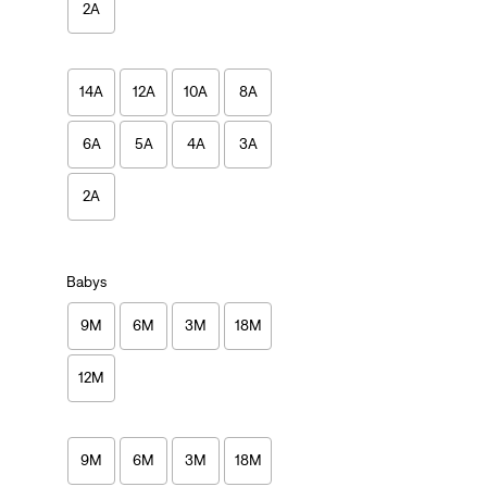
2A
14A
12A
10A
8A
6A
5A
4A
3A
2A
Babys
9M
6M
3M
18M
12M
9M
6M
3M
18M