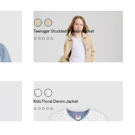
Teenager Studded Trucker Jacket
(0)
69,95 €
is (52,50 €)
Kids Floral Denim Jacket
(0)
64,95 €