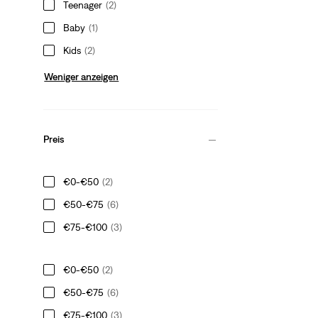
Teenager
(2)
Baby
(1)
Kids
(2)
Weniger anzeigen
Preis
€0-€50
(2)
€50-€75
(6)
€75-€100
(3)
€0-€50
(2)
€50-€75
(6)
€75-€100
(3)