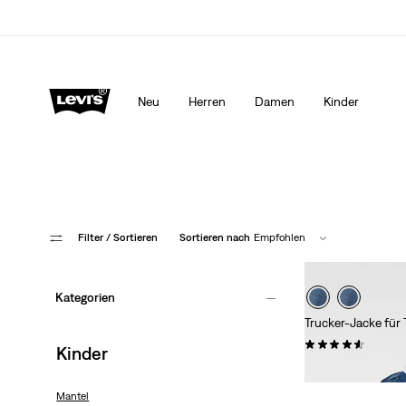
LEVI'S® APP. NUR DAS BESTE FÜR DICH.
Mehr Erfa
Neu
Herren
Damen
Kinder
Filter
/ Sortieren
Sortieren nach
Empfohlen
Kategorien
Trucker-Jacke für
(14)
Kinder
69,95 €
Mantel