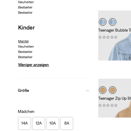
Neuheiten
Bestseller
Bestseller
Kinder
Teenager Bubble T
(0)
Mantel
Sale
Original
40,00 €
79,95 €
Neuheiten
Price
Price
29%
Rabatt
auf de
Bestseller
is
was
(56,00 €)
Bestseller
Weniger anzeigen
Größe
Teenager Zip Up S
(0)
Mädchen
79,95 €
14A
12A
10A
8A