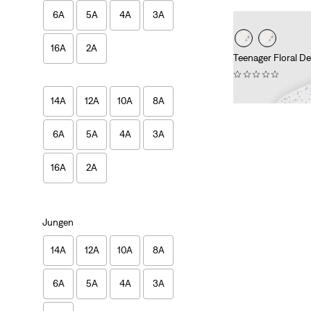
6A
5A
4A
3A
16A
2A
Teenager Floral D
(0)
69,95 €
14A
12A
10A
8A
6A
5A
4A
3A
16A
2A
Jungen
14A
12A
10A
8A
6A
5A
4A
3A