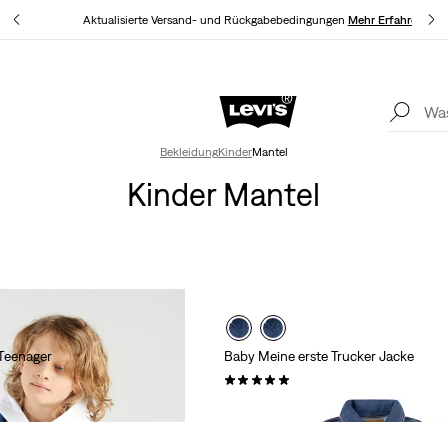
hren
Aktualisierte Versand- und Rückgabebedingungen
Mehr Erfahren
LEVI'S® APP. NUR DAS BESTE FÜR DICH.
Mehr Erfahren
Akt
Bekleidung
Kinder
Mantel
Kinder Mantel
 Teenager
Baby Meine erste Trucker Jacke
(1)
69,95 €