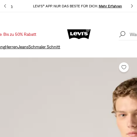
Erfahren
LEVI'S® APP. NUR DAS BESTE FÜR DICH.
Mehr Erfahren
e: Bis zu 50% Rabatt
KLARNA: JETZT KAUFEN & SPÄTER BEZAHLEN!
Mehr Erfahren
ung
Herren
Jeans
Schmaler Schnitt