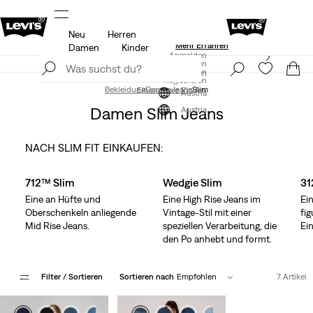
Neu
Herren
Aktualisierte Versand- und Rückgabebedingungen
Mehr Erfahren
Damen
Kinder
LEVI'S® APP. NUR DAS BESTE FÜR DICH.
Anmelden
Mehr Erfahren
Registrieren
Anmelden
Einen Store Finden
Registrieren
Bekleidung
Damen
Jeans
Slim
Einen Store Finden
Austria
Damen Slim Jeans
Austria
NACH SLIM FIT EINKAUFEN:
Skip Carousel
712™ Slim
Wedgie Slim
31
Eine an Hüfte und
Eine High Rise Jeans im
Ei
Oberschenkeln anliegende
Vintage-Stil mit einer
fi
Mid Rise Jeans.
speziellen Verarbeitung, die
Ei
den Po anhebt und formt.
Filter
/ Sortieren
Sortieren nach
Empfohlen
7 Artikel