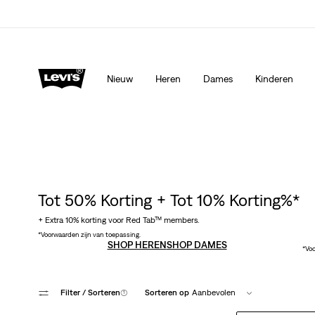
Levi's App. Het beste van Levi’s®, speciaal voor jou op ma
Meer details
Nieuw
Heren
Dames
Kinderen
Tot 50% Korting + Tot 10% Korting%*
+ Extra 10% korting voor Red Tab™ members.
*Voorwaarden zijn van toepassing.
SHOP HEREN
SHOP DAMES
*Voo
Filter
/ Sorteren
(1)
Sorteren op
Aanbevolen