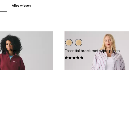
Alles wissen
tigue Pants
Essential broek met wijde pijpen
(4)
€ 89,95