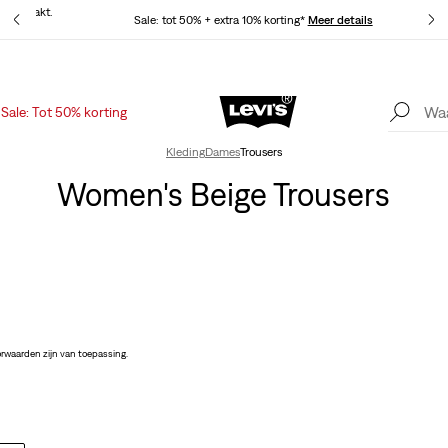
at gemaakt.
Sale: tot 50% + extra 10% korting*
Meer details
Sale: Tot 50% korting
Levi's App. Het beste van Levi’s®, speciaal voor jou op maat gemaakt.
Meer details
Kleding
Dames
Trousers
Women's Beige Trousers
rwaarden zijn van toepassing.