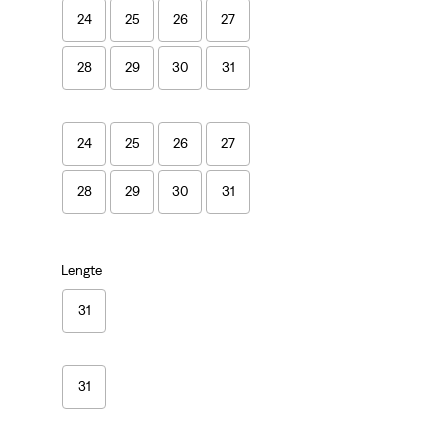
24
25
26
27
28
29
30
31
24
25
26
27
28
29
30
31
Lengte
31
31