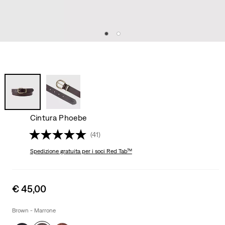
Cintura Phoebe
(41)
Spedizione gratuita
per i soci Red Tab™
Sale
€ 45,00
price
is
Brown - Marrone