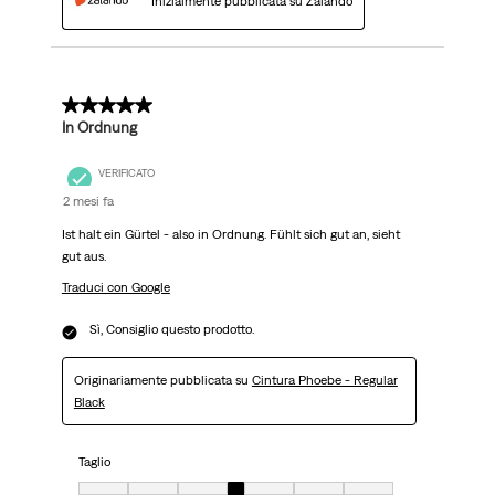
Inizialmente pubblicata su Zalando
5 su 5 stelle.
In Ordnung
VERIFICATO
2 mesi fa
Ist halt ein Gürtel - also in Ordnung. Fühlt sich gut an, sieht
gut aus.
Traduci con Google
Sì, Consiglio questo prodotto.
Originariamente pubblicata su
Cintura Phoebe - Regular
Black
Taglio
Taglio, 4 su 7, dove 1 è uguale a Molto aderente e 7 è uguale a Molto ampi