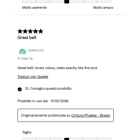
Taglio, 4 su 7, dove 1 è uguale a Molto aderente e 7 è uguale a Molto ampi
Molto aderente
Molto ampio
5 su 5 stelle.
Great belt
VERIFICATO
5 mesi fa
Great belt, lovely colour, looks exactly like the pics
Traduci con Google
Sì, Consiglio questo prodotto.
Prodotto in uso dal :
11/02/2026
Originariamente pubblicata su
Cintura Phoebe - Brown
Taglio