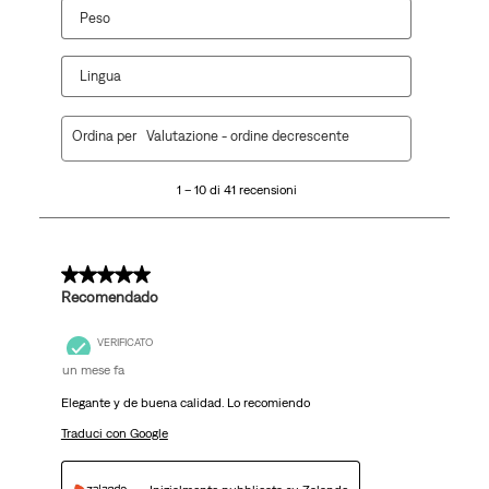
Peso
Lingua
1
Ordina per
Valutazione - ordine decrescente
a
10
1 – 10 di 41 recensioni
di
41
recensioni.
5 su 5 stelle.
Recomendado
VERIFICATO
un mese fa
Elegante y de buena calidad. Lo recomiendo
Traduci con Google