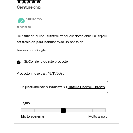
5 su 5 stelle.
Ceinture chic
VERIFICATO
8 mesi fa
Ceinture en cuir qualitative et boucle dorée chic. La largeur
est très bien pour habiller avec un pantalon.
Traduci con Google
Sì, Consiglio questo prodotto.
Prodotto in uso dal :
18/11/2025
Originariamente pubblicata su
Cintura Phoebe - Brown
Taglio
Taglio, 4 su 7, dove 1 è uguale a Molto aderente e 7 è uguale a Molto ampi
Molto aderente
Molto ampio