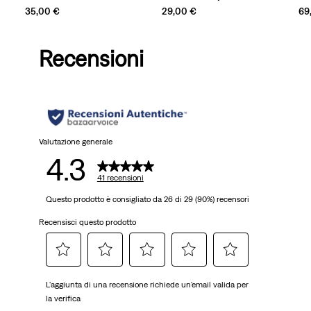
35,00 €
29,00 €
69
Recensioni
Valutazione generale
4.3
41 recensioni
Questo prodotto è consigliato da 26 di 29 (90%) recensori
Recensisci questo prodotto
Selezionare
Selezionare
Selezionare
Selezionare
Selezionare
L'aggiunta di una recensione richiede un'email valida per
per
per
per
per
per
la verifica
valutare
valutare
valutare
valutare
valutare