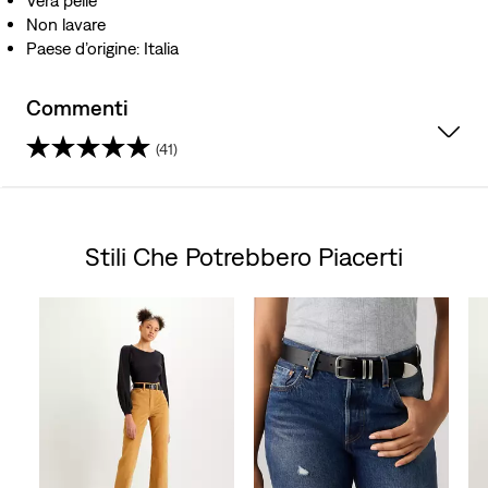
Vera pelle
Non lavare
Paese d’origine: Italia
Commenti
(41)
4.3
su
Stili Che Potrebbero Piacerti
5
Skip Carousel
stelle.
41
recensioni