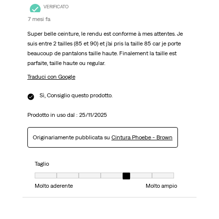
VERIFICATO
7 mesi fa
Super belle ceinture, le rendu est conforme à mes attentes. Je
suis entre 2 tailles (85 et 90) et j’ai pris la taille 85 car je porte
beaucoup de pantalons taille haute. Finalement la taille est
parfaite, taille haute ou regular.
Traduci con Google
Sì, Consiglio questo prodotto.
Prodotto in uso dal :
25/11/2025
Originariamente pubblicata su
Cintura Phoebe - Brown
Taglio
Taglio, 5 su 7, dove 1 è uguale a Molto aderente e 7 è uguale a Molto ampi
Molto aderente
Molto ampio