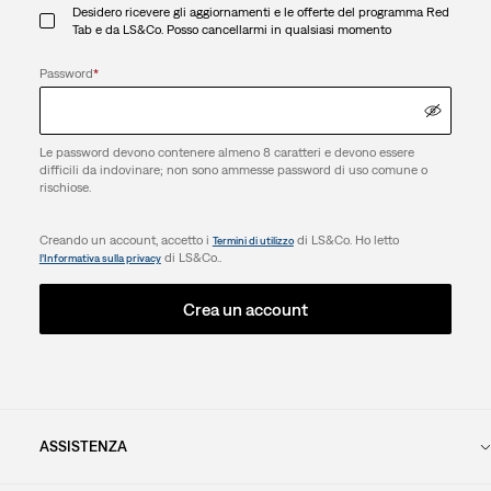
Desidero ricevere gli aggiornamenti e le offerte del programma Red
Tab e da LS&Co. Posso cancellarmi in qualsiasi momento
Password
*
Le password devono contenere almeno 8 caratteri e devono essere
difficili da indovinare; non sono ammesse password di uso comune o
rischiose.
Creando un account, accetto i
di LS&Co. Ho letto
Termini di utilizzo
di LS&Co..
l’Informativa sulla privacy
Crea un account
ASSISTENZA