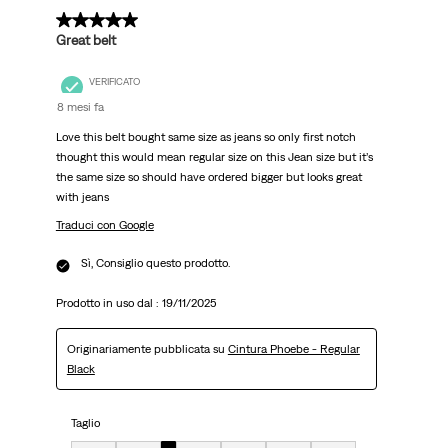
5 su 5 stelle.
Great belt
VERIFICATO
8 mesi fa
Love this belt bought same size as jeans so only first notch
thought this would mean regular size on this Jean size but it’s
the same size so should have ordered bigger but looks great
with jeans
Traduci con Google
Sì, Consiglio questo prodotto.
Prodotto in uso dal :
19/11/2025
Originariamente pubblicata su
Cintura Phoebe - Regular
Black
Taglio