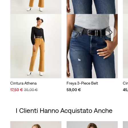
Cintura Athena
Freya 3-Piece Belt
Cin
Sale
Original
17,50 €
35,00 €
59,00 €
45
Price
Price
is
was
I Clienti Hanno Acquistato Anche
Skip Carousel