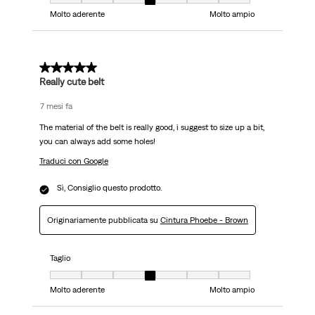
Taglio, 4 su 7, dove 1 è uguale a Molto aderente e 7 è uguale a Molto ampi
Molto aderente
Molto ampio
5 su 5 stelle.
Really cute belt
7 mesi fa
The material of the belt is really good, i suggest to size up a bit,
you can always add some holes!
Traduci con Google
Sì, Consiglio questo prodotto.
Originariamente pubblicata su
Cintura Phoebe - Brown
Taglio
Taglio, 4 su 7, dove 1 è uguale a Molto aderente e 7 è uguale a Molto ampi
Molto aderente
Molto ampio