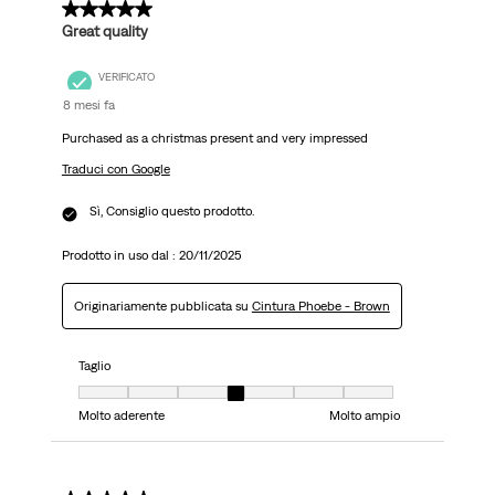
5 su 5 stelle.
Great quality
VERIFICATO
8 mesi fa
Purchased as a christmas present and very impressed
Traduci con Google
Sì, Consiglio questo prodotto.
Prodotto in uso dal :
20/11/2025
Originariamente pubblicata su
Cintura Phoebe - Brown
Taglio
Taglio, 4 su 7, dove 1 è uguale a Molto aderente e 7 è uguale a Molto ampi
Molto aderente
Molto ampio