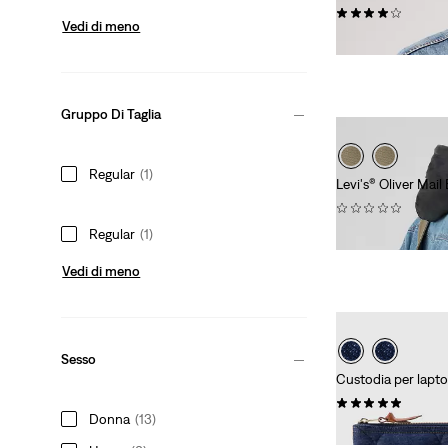
(0)
Vedi di meno
€ 39,00
Gruppo Di Taglia
Regular
(1)
Levi's® Oliver Mail
(0)
Regular
(1)
€ 49,00
Vedi di meno
Sesso
Custodia per lapto
(0)
Donna
(13)
€ 39,00