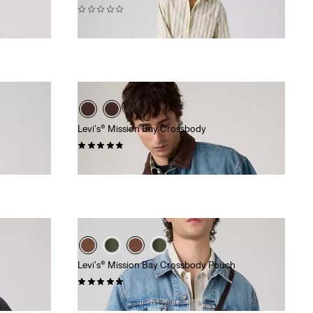
(0)
€ 55,00
Levi's® Mission Bay Crossbody
(0)
€ 39,00
Levi's® Mission Bay Crossbody Pouch
(0)
€ 25,00