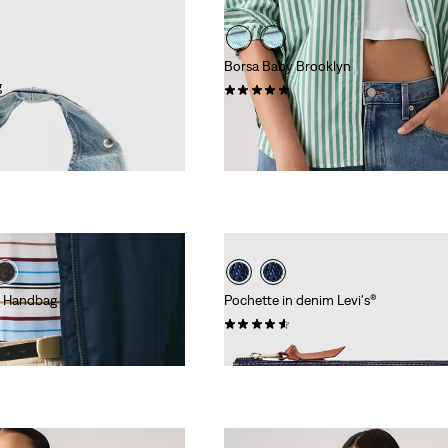
Borsa Baby Brooklyn
g
(0)
€ 39,00
ke Handbag
Pochette in denim Levi's®
(0)
€ 29,00