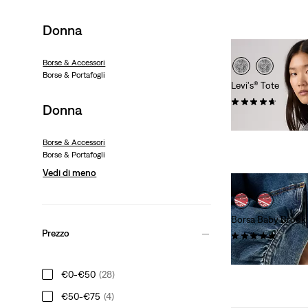
Donna
Borse & Accessori
Borse & Portafogli
Levi's® Tote
(0)
Donna
€ 45,00
Borse & Accessori
Borse & Portafogli
Vedi di meno
Borsa Baby Brook
Prezzo
(0)
€ 39,00
€0-€50
(28)
€50-€75
(4)