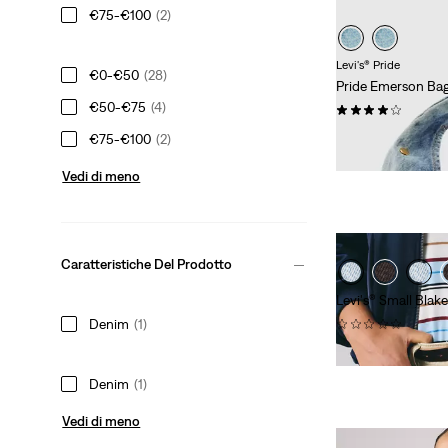
€75-€100
(2)
Levi's® Pride
€0-€50
(28)
Pride Emerson Ba
€50-€75
(4)
(0)
Sale
Original
€ 32,50
€ 65,00
€75-€100
(2)
Price
Price
-50%
is
was
Vedi di meno
Caratteristiche Del Prodotto
Levi's® Small Bla
(0)
Denim
(1)
€ 45,00
Denim
(1)
Vedi di meno