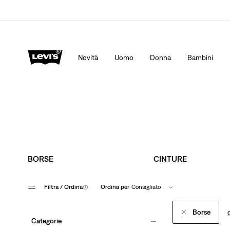
App Levi's. Il meglio di Levi's ®, su misura per te.
Dett
Novità
Uomo
Donna
Bambini
BORSE
CINTURE
Filtra
/ Ordina
(1)
Ordina per
Consigliato
Borse
Categorie