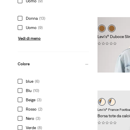
Uomo
(9)
Donna
(13)
Uomo
(9)
Levi's® Duboce Sl
Vedi di meno
(0)
€ 35,00
Colore
blue
(6)
Blu
(10)
Beige
(3)
Rosso
(2)
Levi's® France Footba
Borsa tote da calci
Nero
(3)
(0)
Verde
(8)
Sale
Original