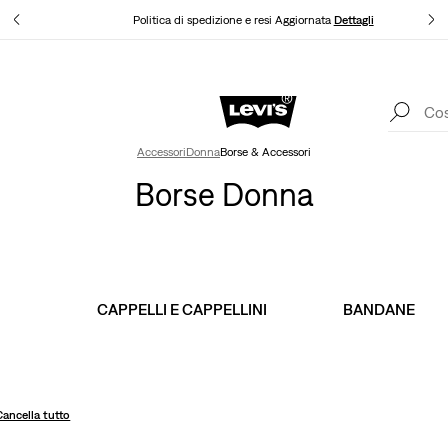
agli
Politica di spedizione e resi Aggiornata
Dettagli
App Levi's. Il meglio di Levi's ®, su misura per te.
Dettagli
Accessori
Donna
Borse & Accessori
Borse Donna
CAPPELLI E CAPPELLINI
BANDANE
Cancella tutto