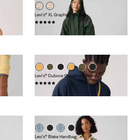
Levi's® XL Graphic Tote Bag
(0)
€ 55,00
Levi's® Duboce Crossbody Pouch
(0)
€ 19,00
Levi's® Blake Handbag