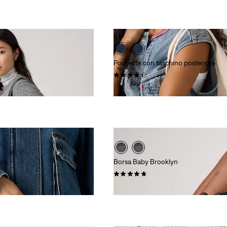
Pochette con taschino posteriore
(0)
€ 9,50
lyn
Borsa Baby Brooklyn
(0)
€ 39,00