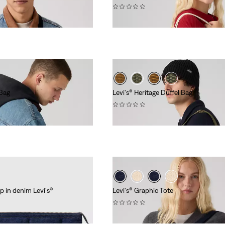
(0)
€ 29,00
 Bag
Levi's® Heritage Duffel Bag
(0)
€ 79,00
p in denim Levi's®
Levi's® Graphic Tote
(0)
€ 29,00