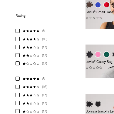
Levi's® Small Case
Rating
(0)
€ 39,00
(4)
(16)
(17)
(17)
Levi's® Casey Bag
(17)
(0)
€ 49,00
(4)
(16)
(17)
(17)
(17)
Borsa a tracolla Le