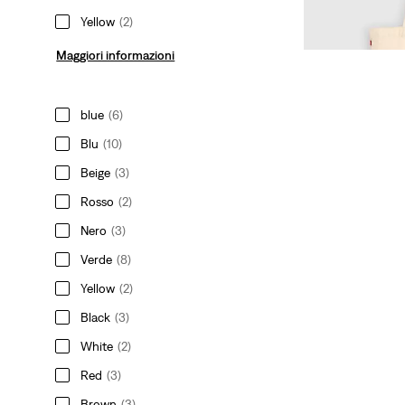
€ 29,50
€ 59,00
Price
Price
Yellow
(2)
Sconto 38%
sul pr
is
was
(€ 47,20)
Maggiori informazioni
blue
(6)
Blu
(10)
Beige
(3)
Rosso
(2)
Nero
(3)
Verde
(8)
Yellow
(2)
Black
(3)
White
(2)
Red
(3)
Brown
(3)