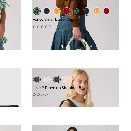
Harley Small Barrel Bag
(0)
€ 39,00
Levi's® Emerson Shoulder Bag
(0)
€ 65,00