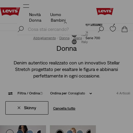
Novità
Uomo
Politica di spedizione e resi Aggiornata
Dettagli
Donna
Bambini
Politica di spedizione e resi Aggiornata
Dettagli
Iscriviti ora
Iscriviti ora
Italy
Abbigliamento
Donna
Jeans
Serie 700
Italy
Donna
Denim autentico realizzato con un innovativo Stellar
Stretch progettato per esaltare le figura e abbinarsi
perfettamente in ogni occasione.
Filtra
/ Ordina
(1)
Ordina per
Consigliato
4 Articoli
Skinny
Cancella tutto