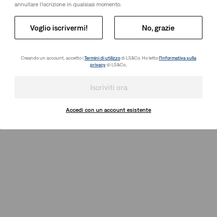
annullare l’iscrizione in qualsiasi momento.
Voglio iscrivermi!
No, grazie
Creando un account, accetto i
Termini di utilizzo
di LS&Co. Ho letto
l’Informativa sulla
privacy
di LS&Co..
Iscriviti ora
Accedi con un account esistente