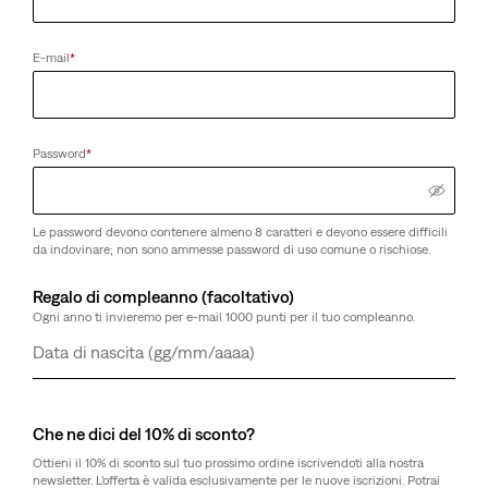
E-mail
*
Password
*
Le password devono contenere almeno 8 caratteri e devono essere difficili
da indovinare; non sono ammesse password di uso comune o rischiose.
Regalo di compleanno (facoltativo)
Ogni anno ti invieremo per e-mail 1000 punti per il tuo compleanno.
Giorno
Mese
Anno
Che ne dici del 10% di sconto?
Ottieni il 10% di sconto sul tuo prossimo ordine iscrivendoti alla nostra
newsletter. L’offerta è valida esclusivamente per le nuove iscrizioni. Potrai