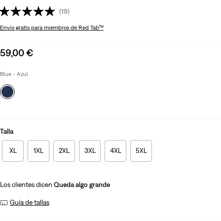
(19)
Envío gratis
para miembros de Red Tab™
Sale
59,00 €
price
is
Blue - Azul
Talla
XL
1XL
2XL
3XL
4XL
5XL
Los clientes dicen
Queda algo grande
Guía de tallas