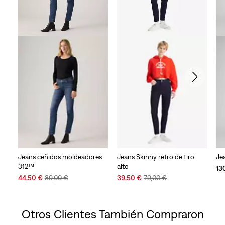
Jeans ceñidos moldeadores
Jeans Skinny retro de tiro
Je
312™
alto
13
Sale
Original
Sale
Original
44,50 €
89,00 €
39,50 €
79,00 €
Price
Price
Price
Price
is
was
is
was
Otros Clientes También Compraron
Skip Carousel