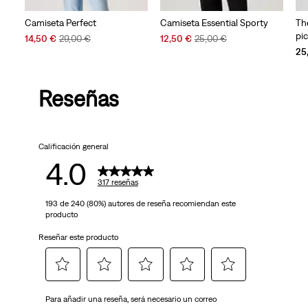
Camiseta Perfect
Camiseta Essential Sporty
Th
pi
Sale
Original
Sale
Original
14,50 €
29,00 €
12,50 €
25,00 €
Price
Price
Price
Price
25
is
was
is
was
Reseñas
Calificación general
4.0
317 reseñas
193 de 240 (80%) autores de reseña recomiendan este
producto
Reseñar este producto
Seleccionar
Seleccionar
Seleccionar
Seleccionar
Seleccionar
Para añadir una reseña, será necesario un correo
para
para
para
para
para