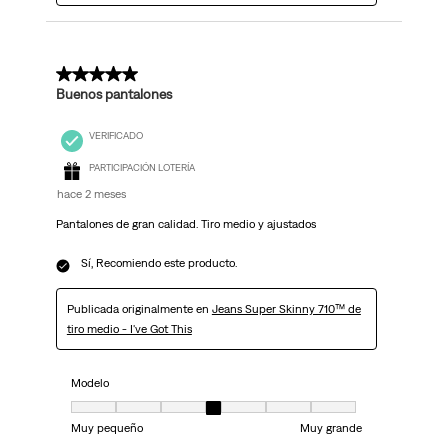
5 de 5 estrellas.
Buenos pantalones
VERIFICADO
PARTICIPACIÓN LOTERÍA
hace 2 meses
Pantalones de gran calidad. Tiro medio y ajustados
Sí, Recomiendo este producto.
Publicada originalmente en
Jeans Super Skinny 710™ de
tiro medio - I've Got This
Modelo
Modelo, 4 de 7, donde 1 es igual a Muy pequeño y 7 es igual a Muy grand
Muy pequeño
Muy grande