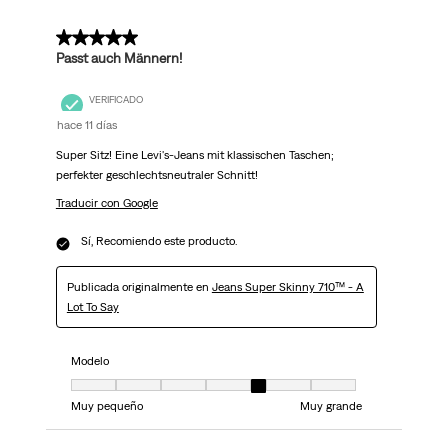
5 de 5 estrellas.
Passt auch Männern!
VERIFICADO
hace 11 días
Super Sitz! Eine Levi's-Jeans mit klassischen Taschen;
perfekter geschlechtsneutraler Schnitt!
Traducir con Google
Sí, Recomiendo este producto.
Publicada originalmente en
Jeans Super Skinny 710™ - A
Lot To Say
Modelo
Modelo, 5 de 7, donde 1 es igual a Muy pequeño y 7 es igual a Muy grand
Muy pequeño
Muy grande