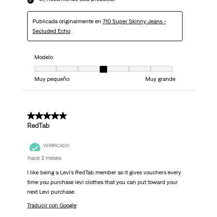
Publicada originalmente en
710 Super Skinny Jeans -
Secluded Echo
Modelo
Modelo, 4 de 7, donde 1 es igual a Muy pequeño y 7 es igual a Muy grand
Muy pequeño
Muy grande
5 de 5 estrellas.
RedTab
VERIFICADO
hace 2 meses
I like being a Levi’s RedTab member as it gives vouchers every
time you purchase levi clothes that you can put toward your
next Levi purchase.
Traducir con Google