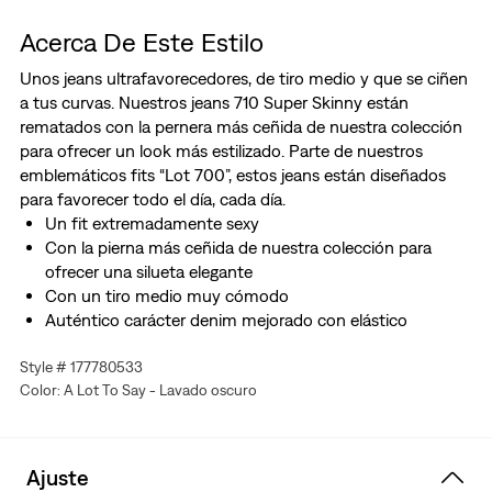
Acerca De Este Estilo
Unos jeans ultrafavorecedores, de tiro medio y que se ciñen
a tus curvas. Nuestros jeans 710 Super Skinny están
rematados con la pernera más ceñida de nuestra colección
para ofrecer un look más estilizado. Parte de nuestros
emblemáticos fits “Lot 700”, estos jeans están diseñados
para favorecer todo el día, cada día.
Un fit extremadamente sexy
Con la pierna más ceñida de nuestra colección para
ofrecer una silueta elegante
Con un tiro medio muy cómodo
Auténtico carácter denim mejorado con elástico
supersuave. Unos jeans que te maravillarán: los Levi's®
Style # 177780533
Stellar Stretch. No pierden la forma, favorecen tus
Color: A Lot To Say - Lavado oscuro
curvas y se mueven contigo (sin hacer bolsas ni
ensancharse), vayas a donde vayas y hagas lo que hagas.
Ajuste