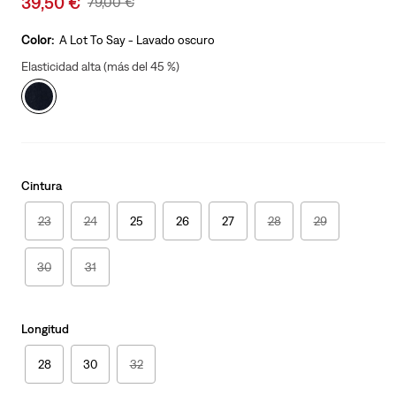
39,50 €
Original
79,00 €
price
Price
is
Was
Color:
A Lot To Say - Lavado oscuro
Elasticidad alta (más del 45 %)
Cintura
23
24
25
26
27
28
29
30
31
Longitud
28
30
32