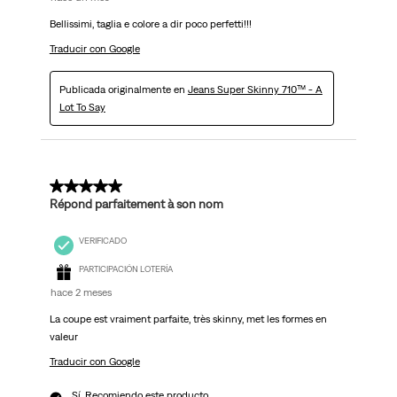
Bellissimi, taglia e colore a dir poco perfetti!!!
Traducir con Google
Publicada originalmente en
Jeans Super Skinny 710™ - A
Lot To Say
5 de 5 estrellas.
Répond parfaitement à son nom
VERIFICADO
PARTICIPACIÓN LOTERÍA
hace 2 meses
La coupe est vraiment parfaite, très skinny, met les formes en
valeur
Traducir con Google
Sí, Recomiendo este producto.