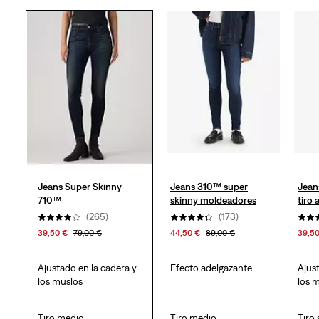
estrellas.
317
reseñas
Jeans Super Skinny
Jeans 310™ super
Jean
710™
skinny moldeadores
tiro 
(265)
(173)
39,50 €
79,00 €
44,50 €
89,00 €
39,5
Ajustado en la cadera y
Efecto adelgazante
Ajus
los muslos
los 
Tiro medio
Tiro medio
Tiro 