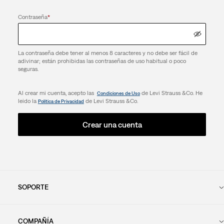
Contraseña
*
La contraseña debe tener al menos 8 caracteres y no debe ser fácil de
adivinar; están prohibidas las contraseñas de uso habitual o poco
seguras.
Al crear mi cuenta, acepto las
de Levi Strauss &Co. He
Condiciones de Uso
leido la
de Levi Strauss &Co.
Política de Privacidad
Crear una cuenta
SOPORTE
COMPAÑÍA