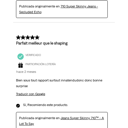
Publicada originalmente en
710 Super Skinny Jeans -
Secluded Echo
5 de 5 estrellas.
Parfait meilleur que le shaping
VERIFICADO
PARTICIPACIÓN LOTERÍA
hace 2 meses
Bien sous tout rapport surtout innatendudonc donc bonne
surprise
Traducir con Google
Sí, Recomiendo este producto.
Publicada originalmente en
Jeans Super Skinny 710™ - A
Lot To Say