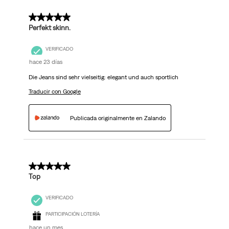
5 de 5 estrellas.
Perfekt skinn.
VERIFICADO
hace 23 días
Die Jeans sind sehr vielseitig: elegant und auch sportlich
Traducir con Google
Publicada originalmente en Zalando
5 de 5 estrellas.
Top
VERIFICADO
PARTICIPACIÓN LOTERÍA
hace un mes