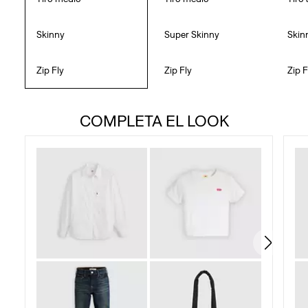
Skinny
Super Skinny
Skin
Zip Fly
Zip Fly
Zip F
COMPLETA EL LOOK