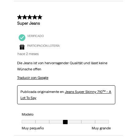
5 de 5 estrellas.
Super Jeans
VERIFICADO
PARTICIPACIÓN LOTERÍA
hace 2 meses
Die Jeans ist von hervorragender Qualität und lässt keine
Wünsche offen
Traducir con Google
Publicada originalmente en
Jeans Super Skinny 710™ - A
Lot To Say
Modelo
Modelo, 4 de 7, donde 1 es igual a Muy pequeño y 7 es igual a Muy grand
Muy pequeño
Muy grande