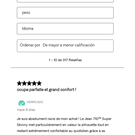
peso
Idioma
1
Ordenar por
De mayor a menor calificación
a
10
1 – 10 de 317 Reseñas
de
317
Reseñas.
5 de 5 estrellas.
coupe parfaite et grand confort !
VERIFICADO
hace 9 días
Je suis absolument ravie de mon achat ! Le Jean 710™ Super
Skinny met particulièrement en valeur la silhouette tout en
restant extrêmement confortable au quotidien grâce à sa