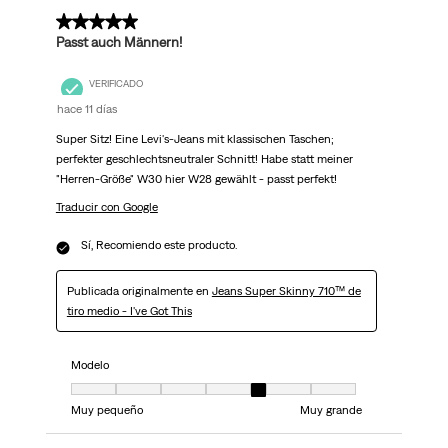
5 de 5 estrellas.
Passt auch Männern!
VERIFICADO
hace 11 días
Super Sitz! Eine Levi's-Jeans mit klassischen Taschen;
perfekter geschlechtsneutraler Schnitt! Habe statt meiner
"Herren-Größe" W30 hier W28 gewählt - passt perfekt!
Traducir con Google
Sí, Recomiendo este producto.
Publicada originalmente en
Jeans Super Skinny 710™ de
tiro medio - I've Got This
Modelo
Modelo, 5 de 7, donde 1 es igual a Muy pequeño y 7 es igual a Muy grand
Muy pequeño
Muy grande