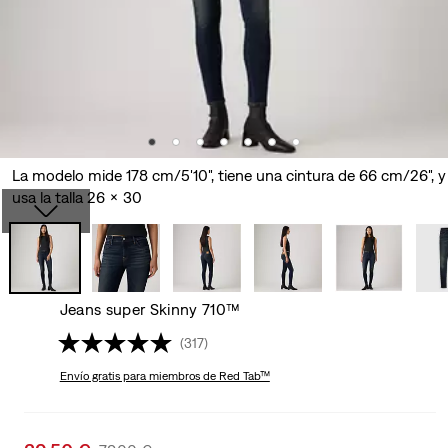
La modelo mide 178 cm/5'10", tiene una cintura de 66 cm/26", y
usa la talla 26 x 30
Jeans super Skinny 710™
(317)
Envío gratis
para miembros de Red Tab™
Sale