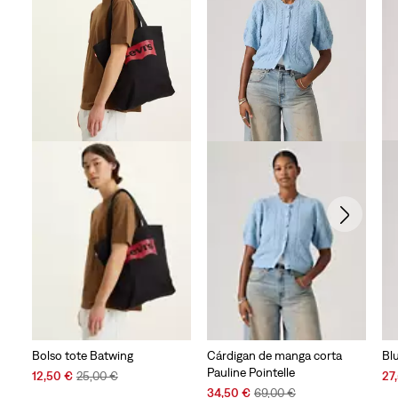
Bl
Bolso tote Batwing
Cárdigan de manga corta
Pauline Pointelle
Sal
Sale
Original
27
12,50 €
25,00 €
Pri
Price
Price
Sale
Original
34,50 €
69,00 €