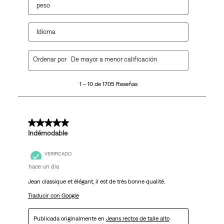
peso
Idioma
1
Ordenar por
De mayor a menor calificación
a
10
1 – 10 de 1705 Reseñas
de
1705
Reseñas.
5 de 5 estrellas.
Indémodable
VERIFICADO
hace un día
Jean classique et élégant, il est de très bonne qualité.
Traducir con Google
Publicada originalmente en
Jeans rectos de talle alto