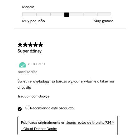
Modelo
Modelo, 4 de 7, donde 1 es igual a Muy pequeño y 7 es igual a Muy grand
Muy pequeño
Muy grande
5 de 5 estrellas.
Super dżinsy
VERIFICADO
hace 12 días
Świetnie wyglądają i są bardzo wygodne, właśnie o takie mu
chodziło
Traducir con Google
Sí, Recomiendo este producto.
Publicada originalmente en
Jeans rectos de tiro alto 724™
- Cloud Dancer Denim