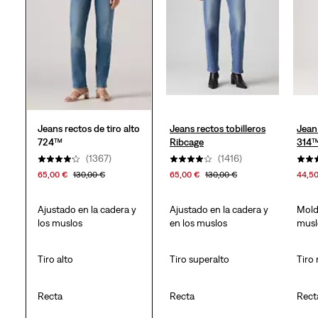
reseñas
Jeans rectos de tiro alto
Jeans rectos tobilleros
Jean
724™
Ribcage
314
(1367)
(1416)
65,00 €
130,00 €
65,00 €
130,00 €
44,5
Ajustado en la cadera y
Ajustado en la cadera y
Mold
los muslos
en los muslos
musl
Tiro alto
Tiro superalto
Tiro
Recta
Recta
Rect