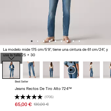
La modelo mide 175 cm/5'9", tiene una cintura de 61 cm/24", y
usa la talla 25 x 30
Best Seller
Jeans Rectos De Tiro Alto 724™
(1705)
Sale
65,00 €
Original
130,00 €
price
Price