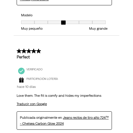
Modelo
Modelo, 4 de 7, donde 1 es igual a Muy pequeño y 7 es igual a Muy grand
Muy pequeño
Muy grande
5 de 5 estrellas.
Perfect
VERIFICADO
PARTICIPACIÓN LOTERÍA
hace 10 días
Love them. The fit is comfy and hides my imperfections
Traducir con Google
Publicada originalmente en
Jeans rectos de tiro alto 724™
- Chelsea Carbon Glow 2024