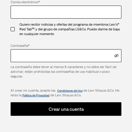
Correo electrónico
*
Quiero recibir noticias y ofertas del programa de miembros Levi's®
Red Tab™ y del grupo de compañías LS&Co. Puedo darme de baja
en cualquier momento
Contraseña
*
La contraseña debe tener al menos 8 caracteres y no debe ser fácil de
adivinar; están prohibidas las contraseñas de uso habitual o poco
seguras.
Al crear mi cuenta, acepto las
de Levi Strauss &Co. He
Condiciones de Uso
leido la
de Levi Strauss &Co.
Política de Privacidad
Crear una cuenta