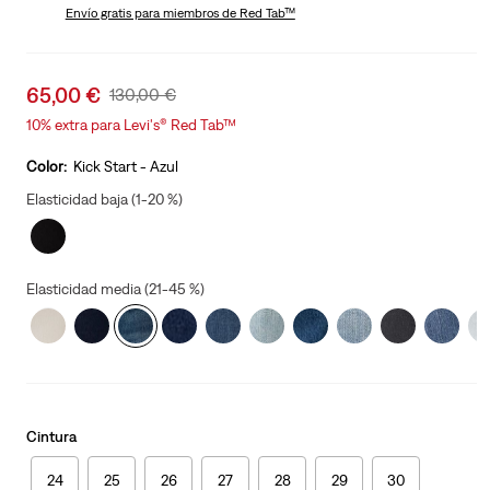
is
Envío gratis
para miembros de Red Tab™
Was
Sale
65,00 €
Original
130,00 €
price
Price
10% extra para Levi's® Red Tab™
is
Was
Color:
Kick Start - Azul
Elasticidad baja (1-20 %)
Elasticidad media (21-45 %)
Cintura
24
25
26
27
28
29
30