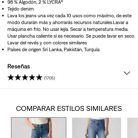
98 % Algodón, 2 % LYCRA®
Tejido denim
Lava los jeans una vez cada 10 usos como máximo, de este
modo durarán más y ahorrarás recursos naturales.Lavar a
máquina en frío. No usar lejía. Secar a temperatura media.
Usar plancha caliente si es necesario. Se puede lavar en seco.
Lavar del revés y con colores similares
Países de origen Sri Lanka, Pakistán, Turquía
Reseñas
(1705)
4.2
de
COMPARAR ESTILOS SIMILARES
5
estrellas.
1705