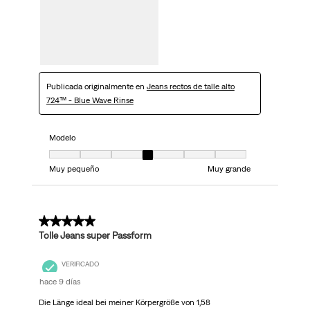
Publicada originalmente en
Jeans rectos de talle alto
724™ - Blue Wave Rinse
Modelo
Modelo, 4 de 7, donde 1 es igual a Muy pequeño y 7 es igual a Muy grand
Muy pequeño
Muy grande
5 de 5 estrellas.
Tolle Jeans super Passform
VERIFICADO
hace 9 días
Die Länge ideal bei meiner Körpergröße von 1,58