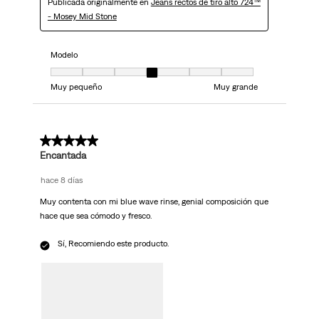
Publicada originalmente en
Jeans rectos de tiro alto 724™
- Mosey Mid Stone
Modelo
Modelo, 4 de 7, donde 1 es igual a Muy pequeño y 7 es igual a Muy grand
Muy pequeño
Muy grande
5 de 5 estrellas.
Encantada
hace 8 días
Muy contenta con mi blue wave rinse, genial composición que
hace que sea cómodo y fresco.
Sí, Recomiendo este producto.