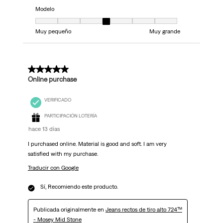
Modelo
Modelo, 4 de 7, donde 1 es igual a Muy pequeño y 7 es igual a Muy grand
Muy pequeño
Muy grande
5 de 5 estrellas.
Online purchase
VERIFICADO
PARTICIPACIÓN LOTERÍA
hace 13 días
I purchased online. Material is good and soft. I am very
satisfied with my purchase.
Traducir con Google
Sí, Recomiendo este producto.
Publicada originalmente en
Jeans rectos de tiro alto 724™
- Mosey Mid Stone