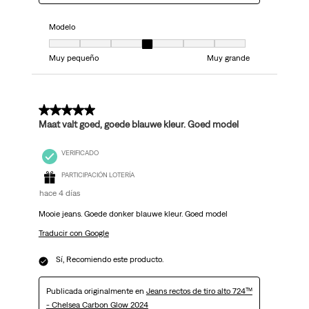
Modelo
Modelo, 4 de 7, donde 1 es igual a Muy pequeño y 7 es igual a Muy grand
Muy pequeño
Muy grande
5 de 5 estrellas.
Maat valt goed, goede blauwe kleur. Goed model
VERIFICADO
PARTICIPACIÓN LOTERÍA
hace 4 días
Mooie jeans. Goede donker blauwe kleur. Goed model
Traducir con Google
Sí, Recomiendo este producto.
Publicada originalmente en
Jeans rectos de tiro alto 724™
- Chelsea Carbon Glow 2024