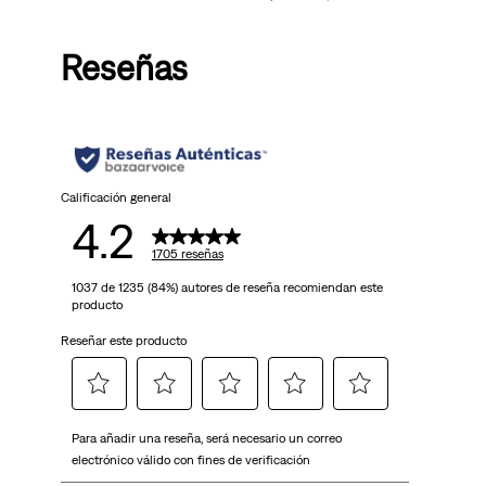
is
is
was
Price
Price
is
was
Reseñas
Calificación general
4.2
1705 reseñas
1037 de 1235 (84%) autores de reseña recomiendan este
producto
Reseñar este producto
Seleccionar
Seleccionar
Seleccionar
Seleccionar
Seleccionar
Para añadir una reseña, será necesario un correo
para
para
para
para
para
electrónico válido con fines de verificación
calificar
calificar
calificar
calificar
calificar