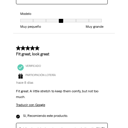
Modelo
Modelo, 4 de 7, donde 1 es igual a Muy pequeño y 7 es igual a Muy grand
Muy pequeño
Muy grande
5 de 5 estrellas.
Fit great, look great
VERIFICADO
PARTICIPACIÓN LOTERÍA
hace 8 días
Fit great. A little stretch to keep them comfy, but not too
much.
Traducir con Google
Sí, Recomiendo este producto.