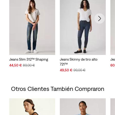
Jeans Slim 312™ Shaping
Jeans Skinny de tiro alto
Je
721™
Sale
Original
Sal
44,50 €
89,00 €
60
Price
Price
Sale
Original
Pri
49,50 €
99,00 €
is
was
Price
Price
is
is
was
Otros Clientes También Compraron
Skip Carousel