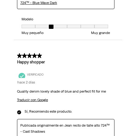
724™ - Blue Wave Dark
Modelo
Modelo, 3 de 7, donde 1 es igual a Muy pequeño y 7 es igual a Muy grand
Muy pequeño
Muy grande
5 de 5 estrellas.
Happy shopper
VERIFICADO
hace 2 días
Quality denim lovely shade of blue and perfect fit for me
Traducir con Google
Sí, Recomiendo este producto.
Publicada originalmente en Jean recto de talle alto 724™
- Cast Shadows