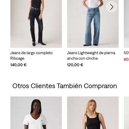
Jeans de largo completo
Jeans Lightweight de pierna
50
Ribcage
ancha con cincha
Sal
60
Pri
140,00 €
120,00 €
is
Otros Clientes También Compraron
Skip Carousel