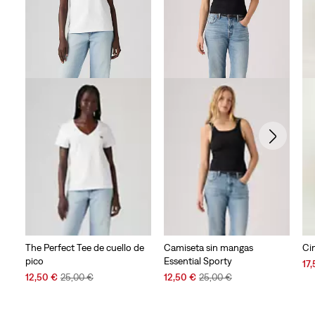
The Perfect Tee de cuello de
Camiseta sin mangas
Ci
pico
Essential Sporty
Sal
17
Sale
Original
Sale
Original
Pri
12,50 €
25,00 €
12,50 €
25,00 €
Price
Price
Price
Price
is
is
was
is
was