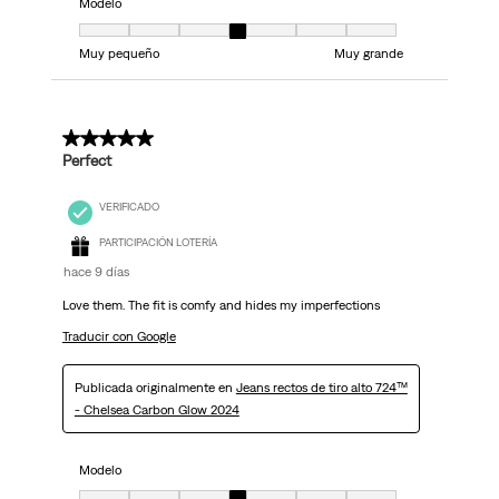
Modelo
Modelo, 4 de 7, donde 1 es igual a Muy pequeño y 7 es igual a Muy grand
Muy pequeño
Muy grande
5 de 5 estrellas.
Perfect
VERIFICADO
PARTICIPACIÓN LOTERÍA
hace 9 días
Love them. The fit is comfy and hides my imperfections
Traducir con Google
Publicada originalmente en
Jeans rectos de tiro alto 724™
- Chelsea Carbon Glow 2024
Modelo