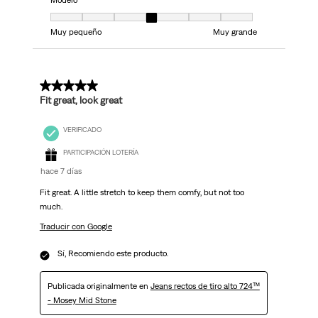
Modelo
Modelo, 4 de 7, donde 1 es igual a Muy pequeño y 7 es igual a Muy grand
Muy pequeño
Muy grande
5 de 5 estrellas.
Fit great, look great
VERIFICADO
PARTICIPACIÓN LOTERÍA
hace 7 días
Fit great. A little stretch to keep them comfy, but not too
much.
Traducir con Google
Sí, Recomiendo este producto.
Publicada originalmente en
Jeans rectos de tiro alto 724™
- Mosey Mid Stone