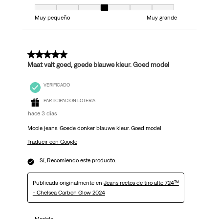
Modelo, 4 de 7, donde 1 es igual a Muy pequeño y 7 es igual a Muy grand
Muy pequeño
Muy grande
5 de 5 estrellas.
Maat valt goed, goede blauwe kleur. Goed model
VERIFICADO
PARTICIPACIÓN LOTERÍA
hace 3 días
Mooie jeans. Goede donker blauwe kleur. Goed model
Traducir con Google
Sí, Recomiendo este producto.
Publicada originalmente en
Jeans rectos de tiro alto 724™
- Chelsea Carbon Glow 2024