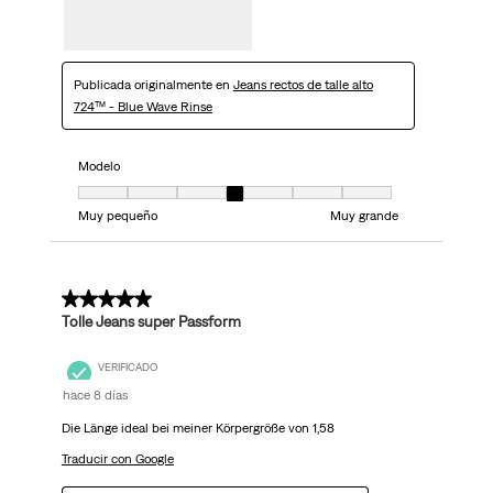
Publicada originalmente en
Jeans rectos de talle alto
724™ - Blue Wave Rinse
Modelo
Modelo, 4 de 7, donde 1 es igual a Muy pequeño y 7 es igual a Muy grand
Muy pequeño
Muy grande
5 de 5 estrellas.
Tolle Jeans super Passform
VERIFICADO
hace 8 días
Die Länge ideal bei meiner Körpergröße von 1,58
Traducir con Google