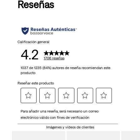
Reseñas
Calificación general
4.2
1706 reseñas
1037 de 1235 (84%) autores de reseña recomiendan este
producto
Reseñar este producto
Seleccionar
Seleccionar
Seleccionar
Seleccionar
Seleccionar
Para añadir una reseña, será necesario un correo
para
para
para
para
para
electrónico válido con fines de verificación
calificar
calificar
calificar
calificar
calificar
el
el
el
el
el
Imágenes y vídeos de clientes
artículo
artículo
artículo
artículo
artículo