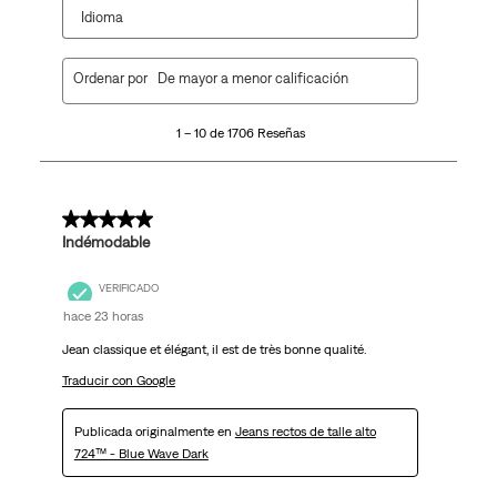
Idioma
1
Ordenar por
De mayor a menor calificación
a
10
1 – 10 de 1706 Reseñas
de
1706
Reseñas.
5 de 5 estrellas.
Indémodable
VERIFICADO
hace 23 horas
Jean classique et élégant, il est de très bonne qualité.
Traducir con Google
Publicada originalmente en
Jeans rectos de talle alto
724™ - Blue Wave Dark