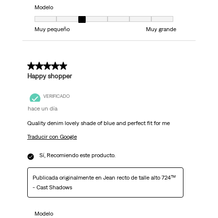
Modelo
Modelo, 3 de 7, donde 1 es igual a Muy pequeño y 7 es igual a Muy grand
Muy pequeño
Muy grande
5 de 5 estrellas.
Happy shopper
VERIFICADO
hace un día
Quality denim lovely shade of blue and perfect fit for me
Traducir con Google
Sí, Recomiendo este producto.
Publicada originalmente en Jean recto de talle alto 724™
- Cast Shadows
Modelo