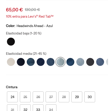
Sale
65,00 €
Original
130,00 €
price
Price
10% extra para Levi's® Red Tab™
is
Was
Color:
Headwinds Ahead - Azul
Elasticidad baja (1-20 %)
Elasticidad media (21-45 %)
Cintura
24
25
26
27
28
29
30
31
32
33
34