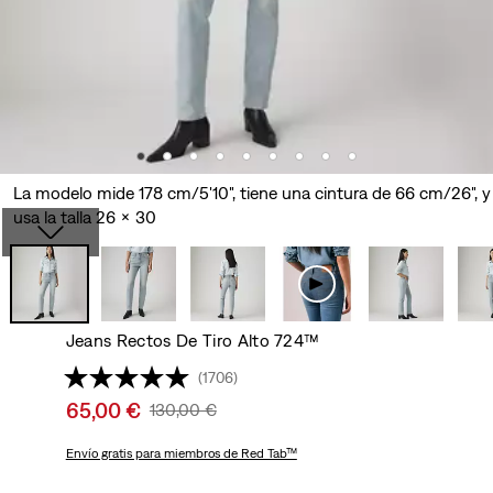
La modelo mide 178 cm/5'10", tiene una cintura de 66 cm/26", y
usa la talla 26 x 30
Jeans Rectos De Tiro Alto 724™
(1706)
Sale
65,00 €
Original
130,00 €
price
Price
is
Envío gratis
para miembros de Red Tab™
Was