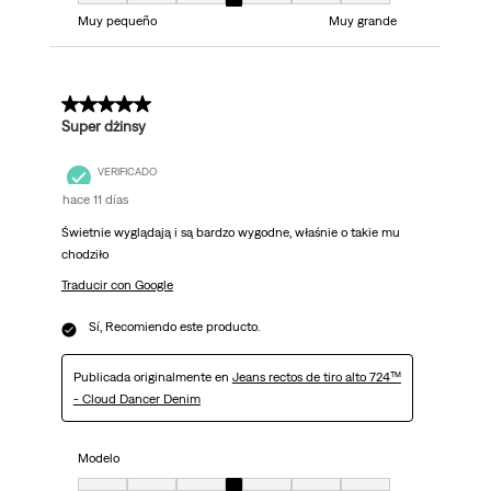
Modelo, 4 de 7, donde 1 es igual a Muy pequeño y 7 es igual a Muy grand
Muy pequeño
Muy grande
5 de 5 estrellas.
Super dżinsy
VERIFICADO
hace 11 días
Świetnie wyglądają i są bardzo wygodne, właśnie o takie mu
chodziło
Traducir con Google
Sí, Recomiendo este producto.
Publicada originalmente en
Jeans rectos de tiro alto 724™
- Cloud Dancer Denim
Modelo
Modelo, 4 de 7, donde 1 es igual a Muy pequeño y 7 es igual a Muy grand