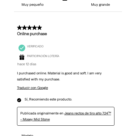
Muy pequeño
Muy grande
5 de 5 estrellas.
Online purchase
VERIFICADO
PARTICIPACIÓN LOTERÍA
hace 12 días
I purchased online. Material is good and soft. I am very
satisfied with my purchase.
Traducir con Google
Sí, Recomiendo este producto.
Publicada originalmente en
Jeans rectos de tiro alto 724™
- Mosey Mid Stone
Modelo