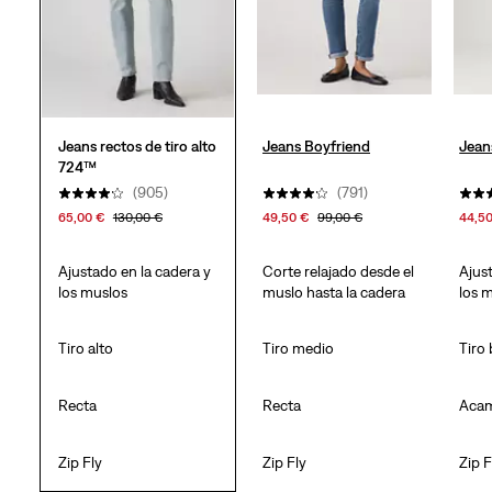
Jeans rectos de tiro alto
Jeans Boyfriend
Jean
724™
(905)
(791)
65,00 €
130,00 €
49,50 €
99,00 €
44,5
Ajustado en la cadera y
Corte relajado desde el
Ajus
los muslos
muslo hasta la cadera
los 
Tiro alto
Tiro medio
Tiro 
Recta
Recta
Aca
Zip Fly
Zip Fly
Zip F