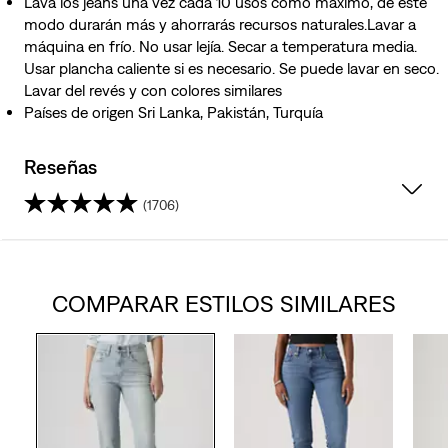
Lava los jeans una vez cada 10 usos como máximo, de este
modo durarán más y ahorrarás recursos naturales.Lavar a
máquina en frío. No usar lejía. Secar a temperatura media.
Usar plancha caliente si es necesario. Se puede lavar en seco.
Lavar del revés y con colores similares
Países de origen Sri Lanka, Pakistán, Turquía
Reseñas
(1706)
4.2
de
COMPARAR ESTILOS SIMILARES
5
estrellas.
1706
reseñas