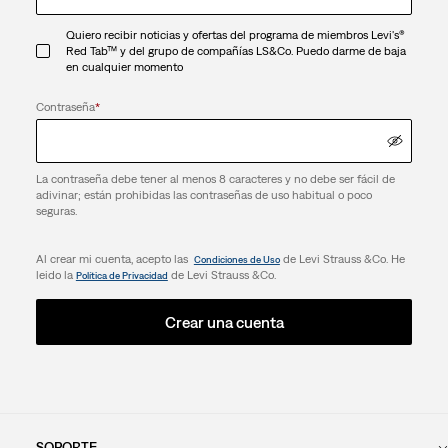
Quiero recibir noticias y ofertas del programa de miembros Levi's®
Red Tab™ y del grupo de compañías LS&Co. Puedo darme de baja
en cualquier momento
Contraseña
*
La contraseña debe tener al menos 8 caracteres y no debe ser fácil de
adivinar; están prohibidas las contraseñas de uso habitual o poco
seguras.
Al crear mi cuenta, acepto las
de Levi Strauss &Co. He
Condiciones de Uso
leido la
de Levi Strauss &Co.
Política de Privacidad
Crear una cuenta
SOPORTE