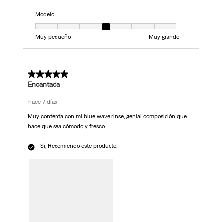
Modelo
Modelo, 4 de 7, donde 1 es igual a Muy pequeño y 7 es igual a Muy grand
Muy pequeño
Muy grande
5 de 5 estrellas.
Encantada
hace 7 días
Muy contenta con mi blue wave rinse, genial composición que
hace que sea cómodo y fresco.
Sí, Recomiendo este producto.