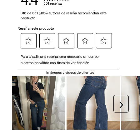
551 reseñas
316 de 351 (90%) autores de reseña recomiendan este
producto
Reseñar este producto
Seleccionar
Seleccionar
Seleccionar
Seleccionar
Seleccionar
Para añadir una reseña, será necesario un correo
para
para
para
para
para
electrónico válido con fines de verificación
calificar
calificar
calificar
calificar
calificar
el
el
el
el
el
Imágenes y vídeos de clientes
artículo
artículo
artículo
artículo
artículo
con
con
con
con
con
1
2
3
4
5
estrella
estrellas.
estrellas.
estrellas.
estrellas.
Siguien
Esta
Esta
Esta
Esta
Esta
acción
acción
acción
acción
acción
abrirá
abrirá
abrirá
abrirá
abrirá
el
el
el
el
el
formulario
formulario
formulario
formulario
formulario