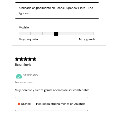
Publicada originalmente en Jeans Superlow Flare - The
Big Idea
Modelo
Modelo, 4 de 7, donde 1 es igual a Muy pequeño y 7 es igual a Muy grand
Muy pequeño
Muy grande
5 de 5 estrellas.
Es un levis
VERIFICADO
hace un mes
Muy ponible y sienta genial además de ser combinable
Publicada originalmente en Zalando