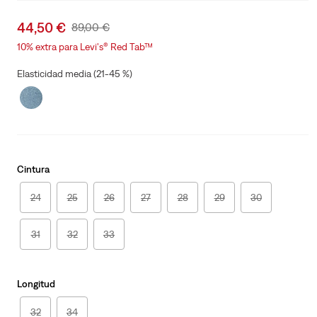
Sale
44,50 €
Original
89,00 €
price
Price
10% extra para Levi's® Red Tab™
is
Was
Elasticidad media (21-45 %)
Cintura
24
25
26
27
28
29
30
31
32
33
Longitud
32
34