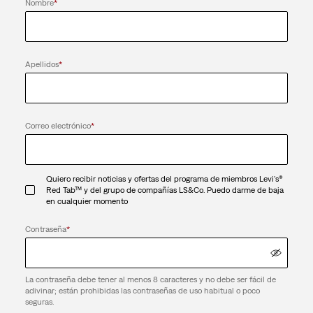
Nombre
*
Apellidos
*
Correo electrónico
*
Quiero recibir noticias y ofertas del programa de miembros Levi's®
Red Tab™ y del grupo de compañías LS&Co. Puedo darme de baja
en cualquier momento
Contraseña
*
La contraseña debe tener al menos 8 caracteres y no debe ser fácil de
adivinar; están prohibidas las contraseñas de uso habitual o poco
seguras.