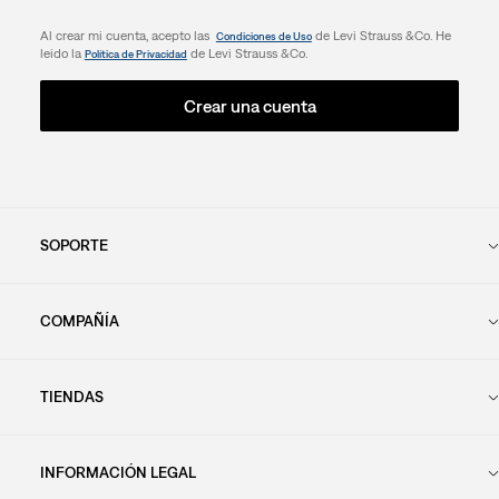
Al crear mi cuenta, acepto las
de Levi Strauss &Co. He
Condiciones de Uso
leido la
de Levi Strauss &Co.
Política de Privacidad
Crear una cuenta
SOPORTE
COMPAÑÍA
TIENDAS
INFORMACIÓN LEGAL