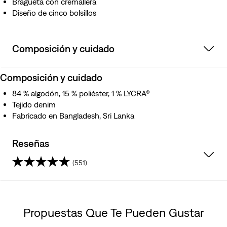
Bragueta con cremallera
Diseño de cinco bolsillos
Composición y cuidado
Composición y cuidado
84 % algodón, 15 % poliéster, 1 % LYCRA®
Tejido denim
Fabricado en Bangladesh, Sri Lanka
Reseñas
(551)
4.4
de
Propuestas Que Te Pueden Gustar
5
Skip Carousel