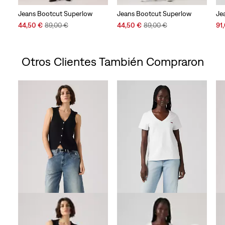
Jeans Bootcut Superlow
Jeans Bootcut Superlow
Je
Sale
Original
Sale
Original
Sal
44,50 €
89,00 €
44,50 €
89,00 €
91
Price
Price
Price
Price
Pri
is
was
is
was
is
Otros Clientes También Compraron
Skip Carousel