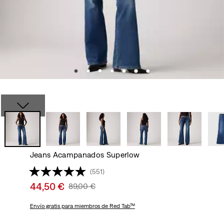
Jeans Acampanados Superlow
(551)
Sale
44,50 €
Original
89,00 €
price
Price
is
Envío gratis
para miembros de Red Tab™
Was