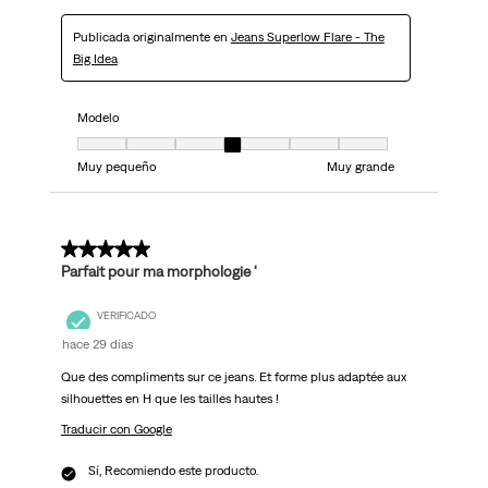
Publicada originalmente en
Jeans Superlow Flare - The
Big Idea
Modelo
Modelo, 4 de 7, donde 1 es igual a Muy pequeño y 7 es igual a Muy grand
Muy pequeño
Muy grande
5 de 5 estrellas.
Parfait pour ma morphologie ‘
VERIFICADO
hace 29 días
Que des compliments sur ce jeans. Et forme plus adaptée aux
silhouettes en H que les tailles hautes !
Traducir con Google
Sí, Recomiendo este producto.