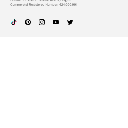
Square du Bastion 1A,1050 Ixelles, Belgium
Commercial Registered Number: 424.656.991