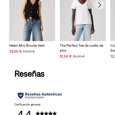
Helen Mini Boucle Vest
The Perfect Tee de cuello de
Ca
pico
Es
Sale
Original
29,50 €
59,00 €
Price
Price
Sale
Original
Sal
12,50 €
25,00 €
12
is
was
Price
Price
Pri
is
was
is
Reseñas
Calificación general
4.4