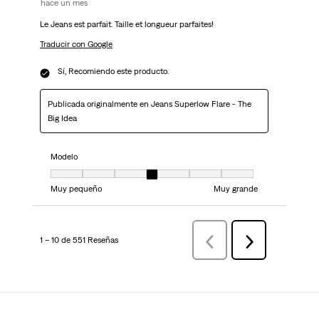
hace un mes
Le Jeans est parfait. Taille et longueur parfaites!
Traducir con Google
Sí, Recomiendo este producto.
Publicada originalmente en Jeans Superlow Flare - The
Big Idea
Modelo
Modelo, 4 de 7, donde 1 es igual a Muy pequeño y 7 es igual a Muy grand
Muy pequeño
Muy grande
1 – 10 de 551 Reseñas
AnteriorReseñas
Siguiente
Reseñas