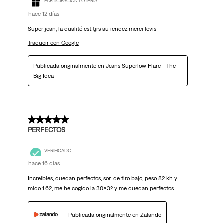
PARTICIPACIÓN LOTERÍA
hace 12 días
Super jean, la qualité est tjrs au rendez merci levis
Traducir con Google
Publicada originalmente en Jeans Superlow Flare - The
Big Idea
5 de 5 estrellas.
PERFECTOS
VERIFICADO
hace 16 días
Increibles, quedan perfectos, son de tiro bajo, peso 82 kh y
mido 1.62, me he cogido la 30x32 y me quedan perfectos.
Publicada originalmente en Zalando