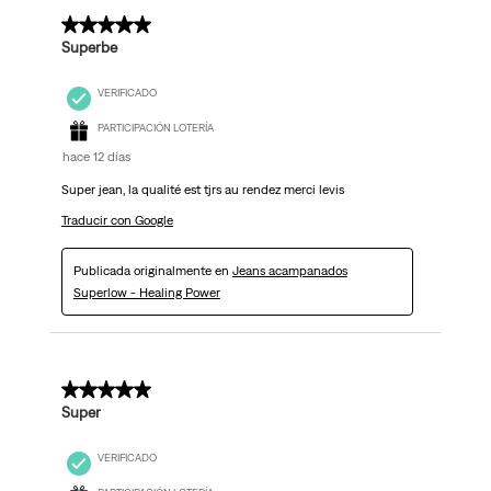
5 de 5 estrellas.
Superbe
VERIFICADO
PARTICIPACIÓN LOTERÍA
hace 12 días
Super jean, la qualité est tjrs au rendez merci levis
Traducir con Google
Publicada originalmente en
Jeans acampanados
Superlow - Healing Power
5 de 5 estrellas.
Super
VERIFICADO