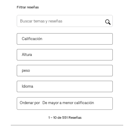
de
de
de
de
de
envío.
envío.
envío.
envío.
envío.
Filtrar reseñas
Región de búsqueda de temas y reseñas
Calificación
Altura
peso
Idioma
1
Ordenar por
De mayor a menor calificación
a
10
1 – 10 de 551 Reseñas
de
551
Reseñas.