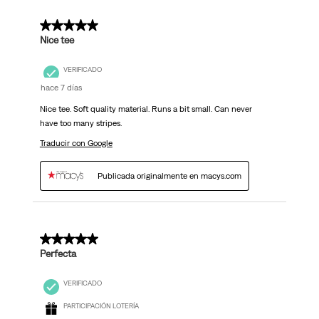
5 de 5 estrellas.
Nice tee
VERIFICADO
hace 7 días
Nice tee. Soft quality material. Runs a bit small. Can never
have too many stripes.
Traducir con Google
Publicada originalmente en macys.com
5 de 5 estrellas.
Perfecta
VERIFICADO
PARTICIPACIÓN LOTERÍA