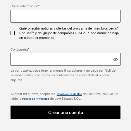
Correo electrónico
*
Quiero recibir noticias y ofertas del programa de miembros Levi's®
Red Tab™ y del grupo de compañías LS&Co. Puedo darme de baja
en cualquier momento
Contraseña
*
La contraseña debe tener al menos 8 caracteres y no debe ser fácil de
adivinar; están prohibidas las contraseñas de uso habitual o poco
seguras.
Al crear mi cuenta, acepto las
de Levi Strauss &Co. He
Condiciones de Uso
leido la
de Levi Strauss &Co.
Política de Privacidad
Crear una cuenta