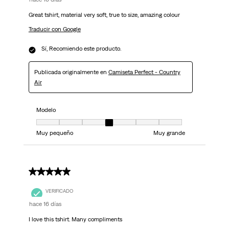
Great tshirt, material very soft, true to size, amazing colour
Traducir con Google
Sí, Recomiendo este producto.
Publicada originalmente en
Camiseta Perfect - Country
Air
Modelo
Modelo, 4 de 7, donde 1 es igual a Muy pequeño y 7 es igual a Muy grand
Muy pequeño
Muy grande
5 de 5 estrellas.
VERIFICADO
hace 16 días
I love this tshirt. Many compliments