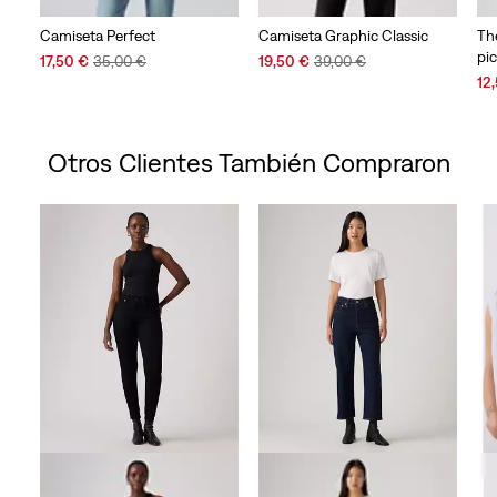
Camiseta Perfect
Camiseta Graphic Classic
Th
pi
Sale
Original
Sale
Original
17,50 €
35,00 €
19,50 €
39,00 €
Price
Price
Price
Price
Sal
12
is
was
is
was
Pri
is
Otros Clientes También Compraron
Skip Carousel