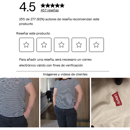
4.5
457 reseñas
255 de 277 (92%) autores de reseña recomiendan este
producto
Reseñar este producto
Seleccionar
Seleccionar
Seleccionar
Seleccionar
Seleccionar
Para añadir una reseña, será necesario un correo
para
para
para
para
para
electrónico válido con fines de verificación
calificar
calificar
calificar
calificar
calificar
el
el
el
el
el
Imágenes y vídeos de clientes
artículo
artículo
artículo
artículo
artículo
con
con
con
con
con
1
2
3
4
5
estrella
estrellas.
estrellas.
estrellas.
estrellas.
Esta
Esta
Esta
Esta
Esta
acción
acción
acción
acción
acción
abrirá
abrirá
abrirá
abrirá
abrirá
el
el
el
el
el