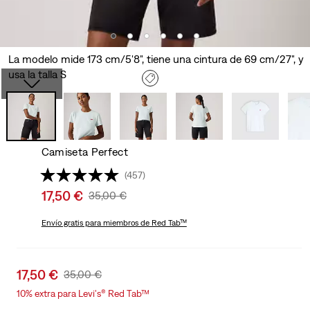
La modelo mide 173 cm/5'8", tiene una cintura de 69 cm/27", y
usa la talla S
Camiseta Perfect
(457)
Sale
17,50 €
Original
35,00 €
price
Price
is
Envío gratis
para miembros de Red Tab™
Was
Sale
17,50 €
Original
35,00 €
price
Price
10% extra para Levi's® Red Tab™
is
Was