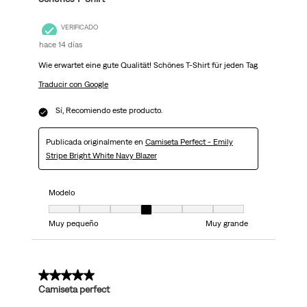
VERIFICADO
hace 14 días
Wie erwartet eine gute Qualität! Schönes T-Shirt für jeden Tag
Traducir con Google
Sí, Recomiendo este producto.
Publicada originalmente en
Camiseta Perfect - Emily
Stripe Bright White Navy Blazer
Modelo
Modelo, 4 de 7, donde 1 es igual a Muy pequeño y 7 es igual a Muy grand
Muy pequeño
Muy grande
5 de 5 estrellas.
Camiseta perfect