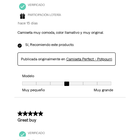
VERIFICADO
PARTICIPACIÓN LOTERÍA
hace 15 días
Camiseta muy comoda, color llamativo y muy original.
Sí, Recomiendo este producto.
Publicada originalmente en
Camiseta Perfect - Potpourri
Modelo
Modelo, 4 de 7, donde 1 es igual a Muy pequeño y 7 es igual a Muy grand
Muy pequeño
Muy grande
5 de 5 estrellas.
Great buy
VERIFICADO