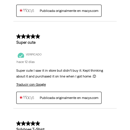
Publicada originalmente en macys.com
5 de 5 estrellas.
Super cute
VERIFICADO
hace 12 días
Super cute I saw it in store but didn’t buy it. Kept thinking
about it and purchased it on line when I got home .😊
Traducir con Google
Publicada originalmente en macys.com
5 de 5 estrellas.
Schönes T-Shirt