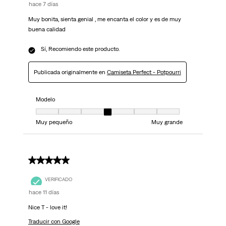
hace 7 días
Muy bonita, sienta genial , me encanta el color y es de muy
buena calidad
Sí, Recomiendo este producto.
Publicada originalmente en
Camiseta Perfect - Potpourri
Modelo
Modelo, 4 de 7, donde 1 es igual a Muy pequeño y 7 es igual a Muy grand
Muy pequeño
Muy grande
5 de 5 estrellas.
VERIFICADO
hace 11 días
Nice T - love it!
Traducir con Google