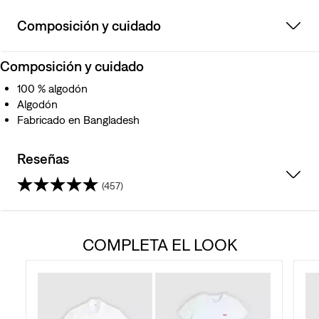
Composición y cuidado
Composición y cuidado
100 % algodón
Algodón
Fabricado en Bangladesh
Reseñas
(457)
4.5
de
COMPLETA EL LOOK
5
estrellas.
457