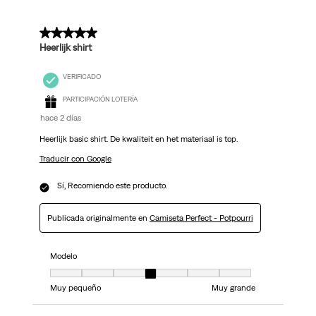
Reseñas.
5 de 5 estrellas.
Heerlijk shirt
VERIFICADO
PARTICIPACIÓN LOTERÍA
hace 2 días
Heerlijk basic shirt. De kwaliteit en het materiaal is top.
Traducir con Google
Sí, Recomiendo este producto.
Publicada originalmente en
Camiseta Perfect - Potpourri
Modelo
Modelo, 4 de 7, donde 1 es igual a Muy pequeño y 7 es igual a Muy grand
Muy pequeño
Muy grande