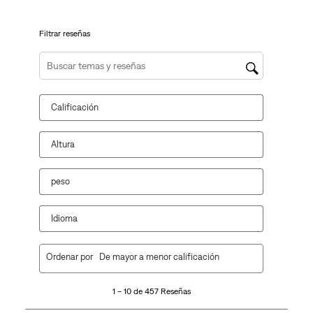
formulario
formulario
formulario
formulario
formulario
de
de
de
de
de
envío.
envío.
envío.
envío.
envío.
Filtrar reseñas
Región de búsqueda de temas y reseñas
Calificación
Altura
peso
Idioma
1
Ordenar por
De mayor a menor calificación
a
10
1 – 10 de 457 Reseñas
de
457