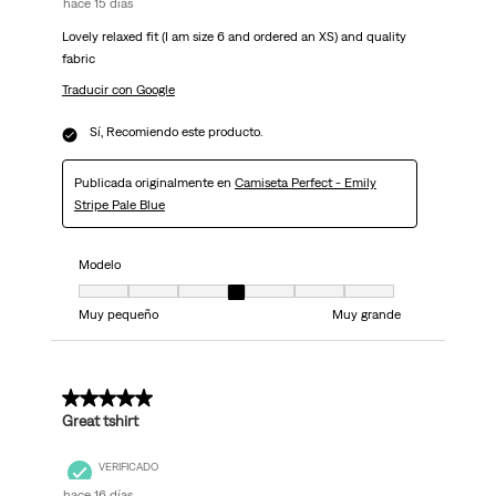
hace 15 días
Lovely relaxed fit (I am size 6 and ordered an XS) and quality
fabric
Traducir con Google
Sí, Recomiendo este producto.
Publicada originalmente en
Camiseta Perfect - Emily
Stripe Pale Blue
Modelo
Modelo, 4 de 7, donde 1 es igual a Muy pequeño y 7 es igual a Muy grand
Muy pequeño
Muy grande
5 de 5 estrellas.
Great tshirt
VERIFICADO
hace 16 días