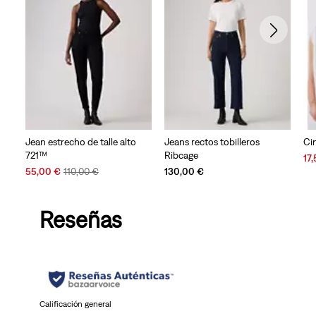
Jean estrecho de talle alto
Jeans rectos tobilleros
Ci
721™
Ribcage
Sal
17
Sale
Original
Pri
55,00 €
110,00 €
130,00 €
Price
Price
is
is
was
Reseñas
Calificación general