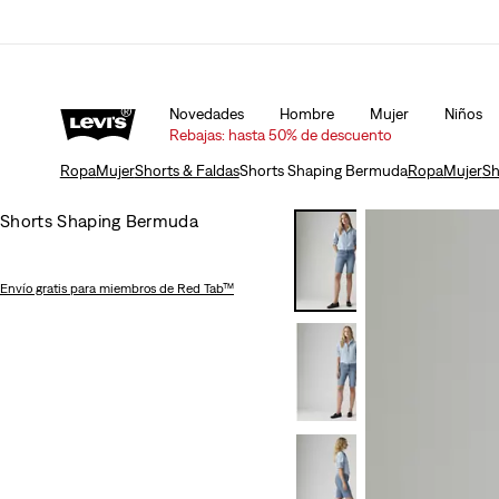
Política Actualizada de envíos y devoluciones
Deta
Novedades
Hombre
Mujer
Niños
Rebajas: hasta 50% de descuento
Ropa
Mujer
Shorts & Faldas
Shorts Shaping Bermuda
Ropa
Mujer
Sh
Shorts Shaping Bermuda
Envío gratis
para miembros de Red Tab™