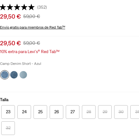
(352)
Sale
29,50 €
Original
59,00 €
price
Price
Envío gratis
para miembros de Red Tab™
is
Was
Sale
29,50 €
Original
59,00 €
price
Price
10% extra para Levi's® Red Tab™
is
Was
Camp Denim Short - Azul
Talla
23
24
25
26
27
28
29
30
3
32