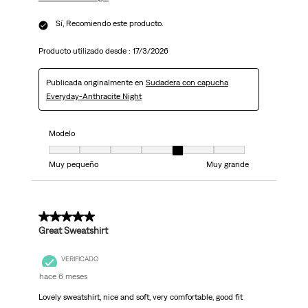
Sí, Recomiendo este producto.
Producto utilizado desde :
17/3/2026
Publicada originalmente en
Sudadera con capucha
Everyday-Anthracite Night
Modelo
Modelo, 5 de 7, donde 1 es igual a Muy pequeño y 7 es igual a Muy grand
Muy pequeño
Muy grande
5 de 5 estrellas.
Great Sweatshirt
VERIFICADO
hace 6 meses
Lovely sweatshirt, nice and soft, very comfortable, good fit