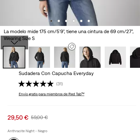
La modelo mide 175 cm/5'9", tiene una cintura de 69 cm/27",
Wearing Size S
Sudadera Con Capucha Everyday
(31)
Envío gratis
para miembros de Red Tab™
Sale
29,50 €
Original
59,00 €
price
Price
is
Was
Anthracite Night - Negro