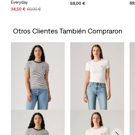
Everyday
69
59,00 €
Sale
Original
34,50 €
69,00 €
Price
Price
is
was
Otros Clientes También Compraron
Skip Carousel