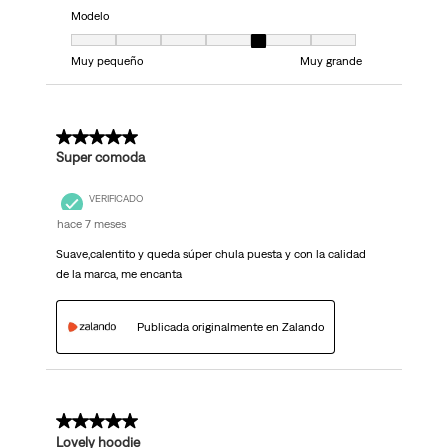
Modelo
Modelo, 5 de 7, donde 1 es igual a Muy pequeño y 7 es igual a Muy grand
Muy pequeño
Muy grande
5 de 5 estrellas.
Super comoda
VERIFICADO
hace 7 meses
Suave,calentito y queda súper chula puesta y con la calidad
de la marca, me encanta
Publicada originalmente en Zalando
5 de 5 estrellas.
Lovely hoodie