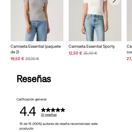
Camiseta Essential (paquete
Camiseta Essential Sporty
Cá
de 2)
cue
Sale
Original
12,50 €
25,00 €
Sale
Original
Price
Price
Sal
19,50 €
39,00 €
27
Price
Price
is
was
Pri
is
was
is
Reseñas
Calificación general
4.4
31 reseñas
15 de 15 (100%) autores de reseña recomiendan este
producto