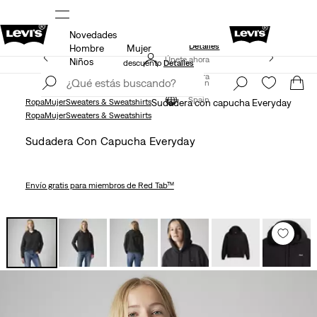
Novedades
Envío gratis para nuestros miembros Levi’s® Red Tab™.
Detalles
Hombre
Mujer
Unidays: Los estudiantes obtienen un 20% de
Únete ahora
Niños
descuento
Detalles
Únete ahora
Spain
Spain
Ropa
Mujer
Sweaters & Sweatshirts
Sudadera con capucha Everyday
Ropa
Mujer
Sweaters & Sweatshirts
Sudadera Con Capucha Everyday
Envío gratis
para miembros de Red Tab™