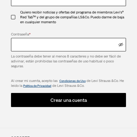
Quiero recibir noticias y ofertas del programa de miembros Levi's®
Red Tab™ y del grupo de compañías LS&Co. Puedo darme de baja
en cualquier momento
Contraseña
*
La contraseña debe tener al menos 8 caracteres y no debe ser fácil de
adivinar; están prohibidas las contraseñas de uso habitual o poco
seguras.
Al crear mi cuenta, acepto las
de Levi Strauss &Co. He
Condiciones de Uso
leido la
de Levi Strauss &Co.
Política de Privacidad
Crear una cuenta