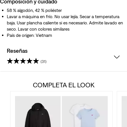
Composición y cuidado
58 % algodón, 42 % poliéster
Lavar a máquina en frío. No usar lejía. Secar a temperatura
baja. Usar plancha caliente si es necesario. Admite lavado en
seco. Lavar con colores similares
País de origen: Vietnam
Reseñas
(31)
4.4
de
COMPLETA EL LOOK
5
estrellas.
31
reseñas