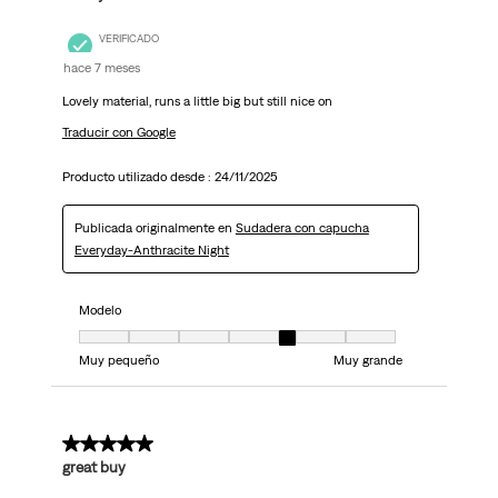
VERIFICADO
hace 7 meses
Lovely material, runs a little big but still nice on
Traducir con Google
Producto utilizado desde :
24/11/2025
Publicada originalmente en
Sudadera con capucha
Everyday-Anthracite Night
Modelo
Modelo, 5 de 7, donde 1 es igual a Muy pequeño y 7 es igual a Muy grand
Muy pequeño
Muy grande
5 de 5 estrellas.
great buy