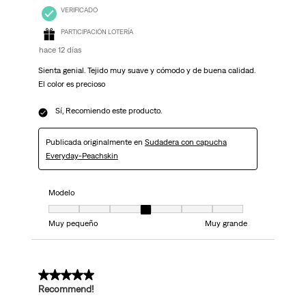
VERIFICADO
PARTICIPACIÓN LOTERÍA
hace 12 días
Sienta genial. Tejido muy suave y cómodo y de buena calidad.
El color es precioso
Sí, Recomiendo este producto.
Publicada originalmente en
Sudadera con capucha
Everyday-Peachskin
Modelo
Modelo, 4 de 7, donde 1 es igual a Muy pequeño y 7 es igual a Muy grand
Muy pequeño
Muy grande
5 de 5 estrellas.
Recommend!