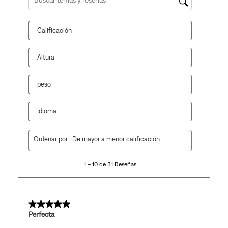
Región de búsqueda de temas y reseñas
Calificación
Altura
peso
Idioma
1
Ordenar por
De mayor a menor calificación
a
10
1 – 10 de 31 Reseñas
de
31
Reseñas.
5 de 5 estrellas.
Perfecta