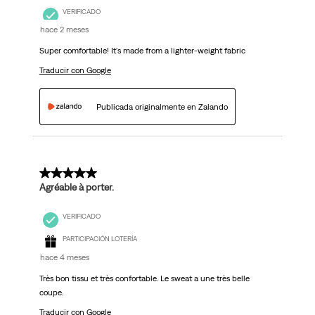
VERIFICADO
hace 2 meses
Super comfortable! It's made from a lighter-weight fabric
Traducir con Google
Publicada originalmente en Zalando
5 de 5 estrellas.
Agréable à porter.
VERIFICADO
PARTICIPACIÓN LOTERÍA
hace 4 meses
Très bon tissu et très confortable. Le sweat a une très belle
coupe.
Traducir con Google