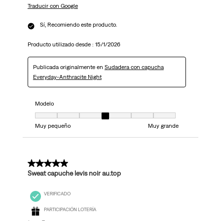
Traducir con Google
Sí, Recomiendo este producto.
Producto utilizado desde :
15/1/2026
Publicada originalmente en
Sudadera con capucha
Everyday-Anthracite Night
Modelo
Modelo, 4 de 7, donde 1 es igual a Muy pequeño y 7 es igual a Muy grand
Muy pequeño
Muy grande
5 de 5 estrellas.
Sweat capuche levis noir au.top
VERIFICADO
PARTICIPACIÓN LOTERÍA