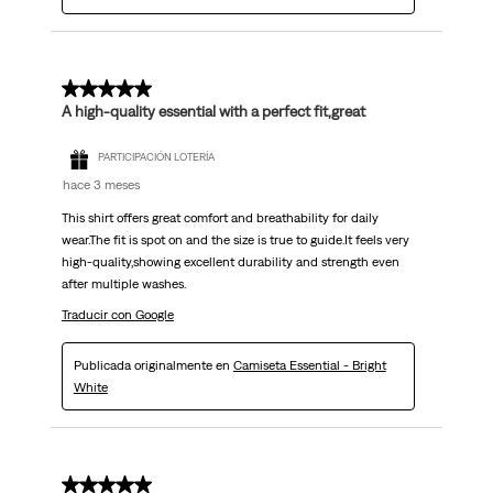
5 de 5 estrellas.
A high-quality essential with a perfect fit,great
PARTICIPACIÓN LOTERÍA
hace 3 meses
This shirt offers great comfort and breathability for daily
wear.The fit is spot on and the size is true to guide.It feels very
high-quality,showing excellent durability and strength even
after multiple washes.
Traducir con Google
Publicada originalmente en
Camiseta Essential - Bright
White
5 de 5 estrellas.