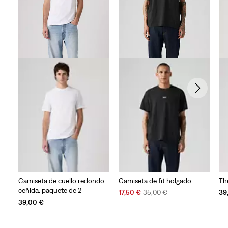
Camiseta de cuello redondo
Camiseta de fit holgado
Th
ceñida: paquete de 2
Sale
Original
17,50 €
35,00 €
39
Price
Price
39,00 €
is
was