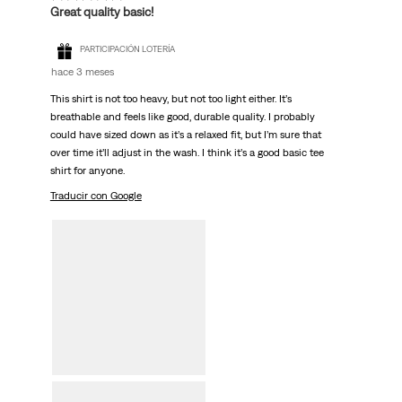
Great quality basic!
PARTICIPACIÓN LOTERÍA
hace 3 meses
This shirt is not too heavy, but not too light either. It’s
breathable and feels like good, durable quality. I probably
could have sized down as it’s a relaxed fit, but I’m sure that
over time it’ll adjust in the wash. I think it’s a good basic tee
shirt for anyone.
Traducir con Google