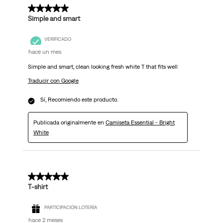
5 de 5 estrellas.
Simple and smart
VERIFICADO
hace un mes
Simple and smart, clean looking fresh white T that fits well
Traducir con Google
Sí, Recomiendo este producto.
Publicada originalmente en
Camiseta Essential - Bright
White
5 de 5 estrellas.
T-shirt
PARTICIPACIÓN LOTERÍA
hace 2 meses