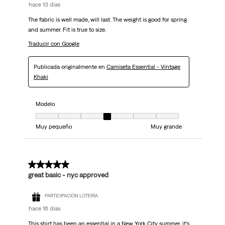
hace 13 días
The fabric is well made, will last. The weight is good for spring
and summer. Fit is true to size.
Traducir con Google
Publicada originalmente en
Camiseta Essential - Vintage
Khaki
Modelo
Modelo, 4 de 7, donde 1 es igual a Muy pequeño y 7 es igual a Muy grand
Muy pequeño
Muy grande
5 de 5 estrellas.
great basic - nyc approved
PARTICIPACIÓN LOTERÍA
hace 16 días
This shirt has been an essential in a New York City summer, it’s