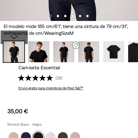
El modelo mide 185 cm/6'1", tiene una cintura de 79 cm/31",
entrepierna de cm/WearingSizeM
Camiseta Essential
(26)
Envío gratis
para miembros de Red Tab™
Sale
35,00 €
price
is
Mineral Black - Negro