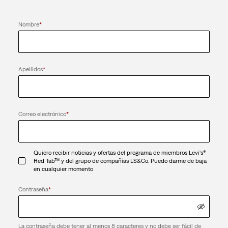
Nombre
*
Apellidos
*
Correo electrónico
*
Quiero recibir noticias y ofertas del programa de miembros Levi's®
Red Tab™ y del grupo de compañías LS&Co. Puedo darme de baja
en cualquier momento
Contraseña
*
La contraseña debe tener al menos 8 caracteres y no debe ser fácil de