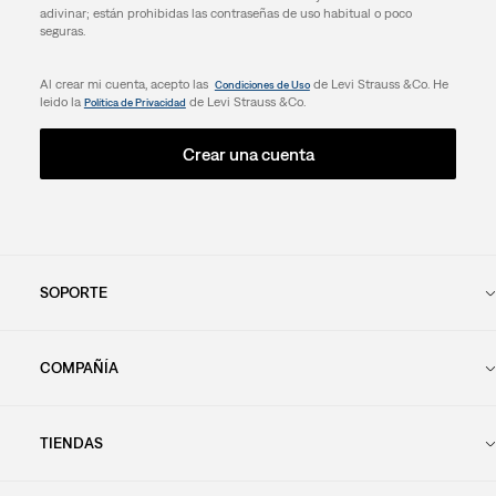
adivinar; están prohibidas las contraseñas de uso habitual o poco
seguras.
Al crear mi cuenta, acepto las
de Levi Strauss &Co. He
Condiciones de Uso
leido la
de Levi Strauss &Co.
Política de Privacidad
Crear una cuenta
SOPORTE
COMPAÑÍA
TIENDAS