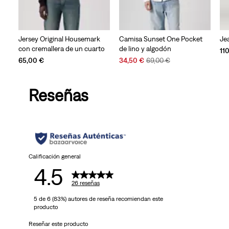
Jersey Original Housemark
Camisa Sunset One Pocket
Je
con cremallera de un cuarto
de lino y algodón
11
Sale
Original
65,00 €
34,50 €
69,00 €
Price
Price
is
was
Reseñas
Calificación general
4.5
26 reseñas
5 de 6 (83%) autores de reseña recomiendan este
producto
Reseñar este producto