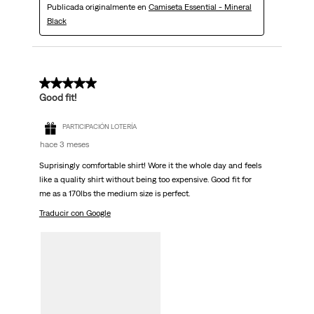
Publicada originalmente en
Camiseta Essential - Mineral
Black
5 de 5 estrellas.
Good fit!
PARTICIPACIÓN LOTERÍA
hace 3 meses
Suprisingly comfortable shirt! Wore it the whole day and feels
like a quality shirt without being too expensive. Good fit for
me as a 170lbs the medium size is perfect.
Traducir con Google