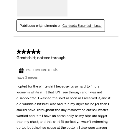
Publicada originalmente en
Camiseta Essential - Lead
5 de 5 estrellas.
Great shirt, not see through
PARTICIPACIÓN LOTERÍA
hace 3 meses
I opted for the white shirt because it’s so hard to find a
women’s white shirt that ISNT see through and I was not
disappointed. I washed the shirt as soon as I received it, and it
did wrinkle a bit but I also had it in my dryer for longer than I
should have. Throughout the day it smoothed out so i wasn’t
worried about it. I have an apron belly, so my hips are bigger
than my chest, and this shirt fit perfectly. I wasn’t swimming
up top but also had space at the bottom. I also wore a green