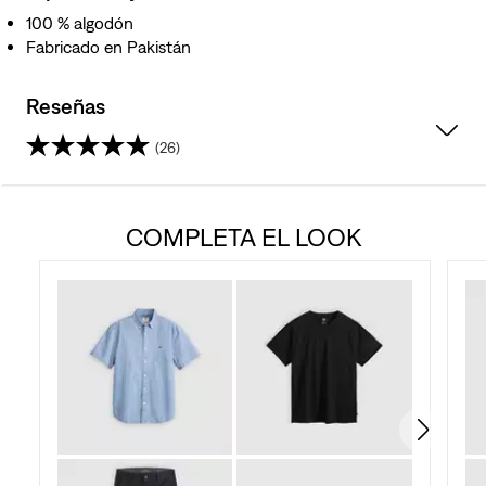
100 % algodón
Fabricado en Pakistán
Reseñas
(26)
4.5
de
COMPLETA EL LOOK
5
estrellas.
26
reseñas