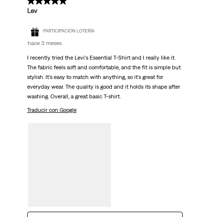
5 de 5 estrellas.
Lev
PARTICIPACIÓN LOTERÍA
hace 3 meses
I recently tried the Levi's Essential T-Shirt and I really like it.
The fabric feels soft and comfortable, and the fit is simple but
stylish. It's easy to match with anything, so it's great for
everyday wear. The quality is good and it holds its shape after
washing. Overall, a great basic T-shirt.
Traducir con Google