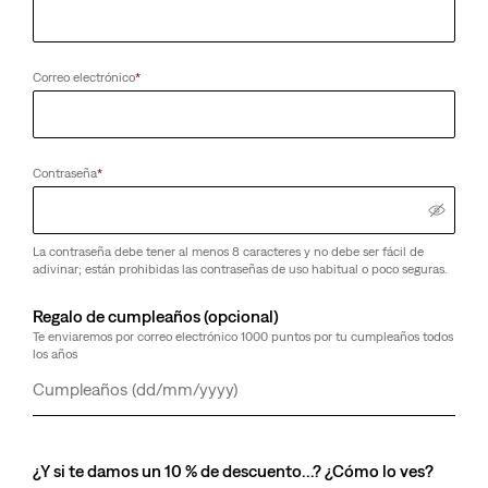
Correo electrónico
*
Contraseña
*
La contraseña debe tener al menos 8 caracteres y no debe ser fácil de
adivinar; están prohibidas las contraseñas de uso habitual o poco seguras.
Regalo de cumpleaños (opcional)
Te enviaremos por correo electrónico 1000 puntos por tu cumpleaños todos
los años
Día
Mes
Año
¿Y si te damos un 10 % de descuento…? ¿Cómo lo ves?