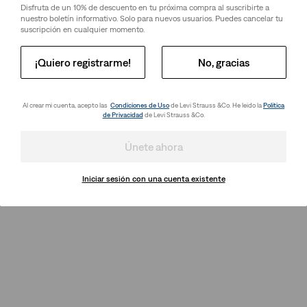
Disfruta de un 10% de descuento en tu próxima compra al suscribirte a
nuestro boletín informativo. Solo para nuevos usuarios. Puedes cancelar tu
suscripción en cualquier momento.
¡Quiero registrarme!
No, gracias
Al crear mi cuenta, acepto las
Condiciones de Uso
de Levi Strauss &Co. He leido la
Política
de Privacidad
de Levi Strauss &Co.
Únete ahora
Iniciar sesión con una cuenta existente