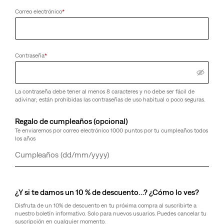
Correo electrónico
*
Contraseña
*
La contraseña debe tener al menos 8 caracteres y no debe ser fácil de
adivinar; están prohibidas las contraseñas de uso habitual o poco seguras.
Regalo de cumpleaños (opcional)
Te enviaremos por correo electrónico 1000 puntos por tu cumpleaños todos
los años
Día
Mes
Año
¿Y si te damos un 10 % de descuento…? ¿Cómo lo ves?
Disfruta de un 10% de descuento en tu próxima compra al suscribirte a
nuestro boletín informativo. Solo para nuevos usuarios. Puedes cancelar tu
suscripción en cualquier momento.