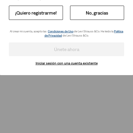
¡Quiero registrarme!
No, gracias
Al crear mi cuenta, acepto las
Condiciones de Uso
de Levi Strauss &Co. He leido la
Política
de Privacidad
de Levi Strauss &Co.
Únete ahora
Iniciar sesión con una cuenta existente