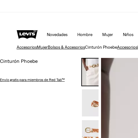
Política Actualizada de envíos y devoluciones
Deta
Novedades
Hombre
Mujer
Niños
Accesorios
Mujer
Bolsos & Accesorios
Cinturón Phoebe
Accesorios
Cinturón Phoebe
Envío gratis
para miembros de Red Tab™