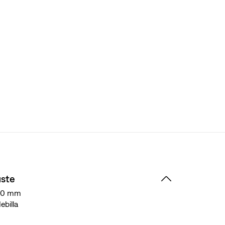
uste
30 mm
ebilla