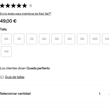
(6)
Envío gratis
para miembros de Red Tab™
Sale
49,00 €
price
Talla
is
65
70
75
80
85
90
95
100
10
110
Los clientes dicen
Queda perfecto
Guía de tallas
Seleccionar cantidad
1