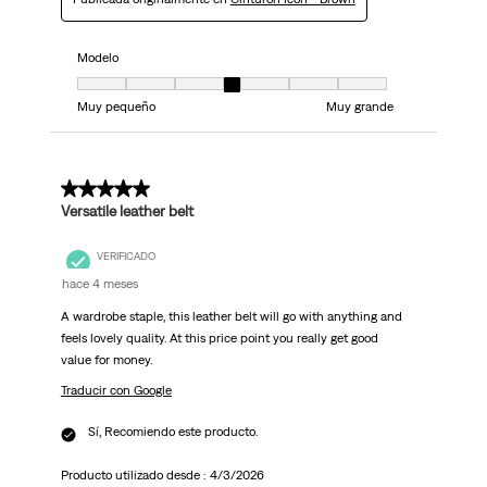
Modelo
Modelo, 4 de 7, donde 1 es igual a Muy pequeño y 7 es igual a Muy grand
Muy pequeño
Muy grande
5 de 5 estrellas.
Versatile leather belt
VERIFICADO
hace 4 meses
A wardrobe staple, this leather belt will go with anything and
feels lovely quality. At this price point you really get good
value for money.
Traducir con Google
Sí, Recomiendo este producto.
Producto utilizado desde :
4/3/2026