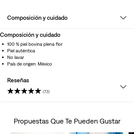
Composición y cuidado
Composición y cuidado
100 % piel bovina plena flor
Piel auténtica
No lavar
País de origen: México
Reseñas
(73)
4.3
de
Propuestas Que Te Pueden Gustar
5
Skip Carousel
estrellas.