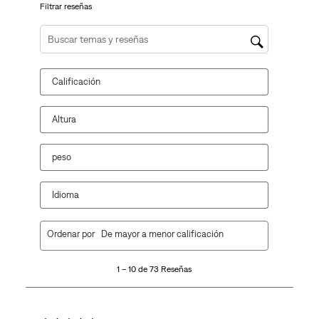
envío.
envío.
envío.
envío.
envío.
Filtrar reseñas
Región de búsqueda de temas y reseñas
Calificación
Altura
peso
Idioma
1
Ordenar por
De mayor a menor calificación
a
10
1 – 10 de 73 Reseñas
de
73
Reseñas.