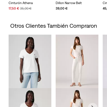
Cinturón Athena
Dillon Narrow Belt
Ci
Sale
Original
17,50 €
35,00 €
39,00 €
45
Price
Price
is
was
Otros Clientes También Compraron
Skip Carousel