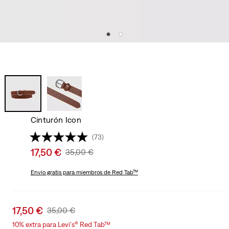
Cinturón Icon
(73)
Sale
17,50 €
Original
35,00 €
price
Price
is
Envío gratis
para miembros de Red Tab™
Was
Sale
17,50 €
Original
35,00 €
price
Price
10% extra para Levi's® Red Tab™