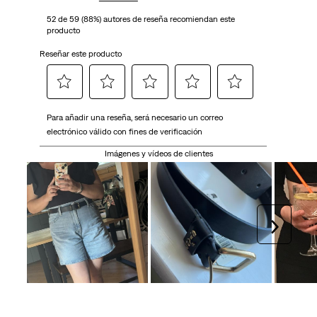
52 de 59 (88%) autores de reseña recomiendan este
producto
Reseñar este producto
Seleccionar
Seleccionar
Seleccionar
Seleccionar
Seleccionar
Para añadir una reseña, será necesario un correo
para
para
para
para
para
electrónico válido con fines de verificación
calificar
calificar
calificar
calificar
calificar
el
el
el
el
el
Imágenes y vídeos de clientes
artículo
artículo
artículo
artículo
artículo
con
con
con
con
con
1
2
3
4
5
estrella
estrellas.
estrellas.
estrellas.
estrellas.
Siguien
Esta
Esta
Esta
Esta
Esta
acción
acción
acción
acción
acción
abrirá
abrirá
abrirá
abrirá
abrirá
el
el
el
el
el
formulario
formulario
formulario
formulario
formulario
de
de
de
de
de