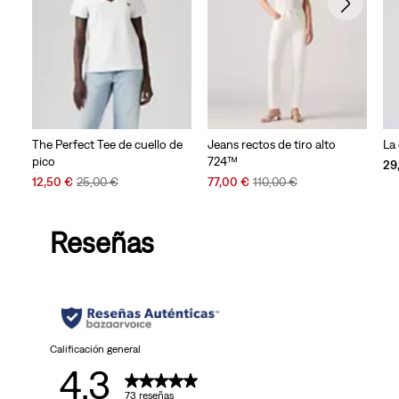
The Perfect Tee de cuello de
Jeans rectos de tiro alto
La
pico
724™
29
Sale
Original
Sale
Original
12,50 €
25,00 €
77,00 €
110,00 €
Price
Price
Price
Price
is
was
is
was
Reseñas
Calificación general
4.3
73 reseñas