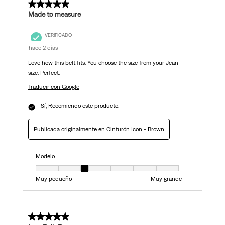
5 de 5 estrellas.
Made to measure
VERIFICADO
hace 2 días
Love how this belt fits. You choose the size from your Jean
size. Perfect.
Traducir con Google
Sí, Recomiendo este producto.
Publicada originalmente en
Cinturón Icon - Brown
Modelo
Modelo, 3 de 7, donde 1 es igual a Muy pequeño y 7 es igual a Muy grand
Muy pequeño
Muy grande
5 de 5 estrellas.