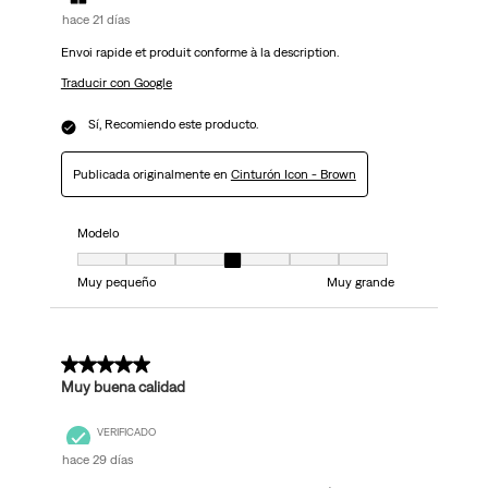
hace 21 días
Envoi rapide et produit conforme à la description.
Traducir con Google
Sí, Recomiendo este producto.
Publicada originalmente en
Cinturón Icon - Brown
Modelo
Modelo, 4 de 7, donde 1 es igual a Muy pequeño y 7 es igual a Muy grand
Muy pequeño
Muy grande
5 de 5 estrellas.
Muy buena calidad
VERIFICADO
hace 29 días