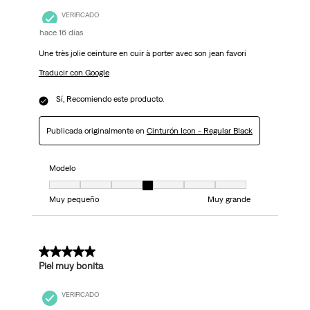
VERIFICADO
hace 16 días
Une très jolie ceinture en cuir à porter avec son jean favori
Traducir con Google
Sí, Recomiendo este producto.
Publicada originalmente en
Cinturón Icon - Regular Black
Modelo
Modelo, 4 de 7, donde 1 es igual a Muy pequeño y 7 es igual a Muy grand
Muy pequeño
Muy grande
5 de 5 estrellas.
Piel muy bonita
VERIFICADO