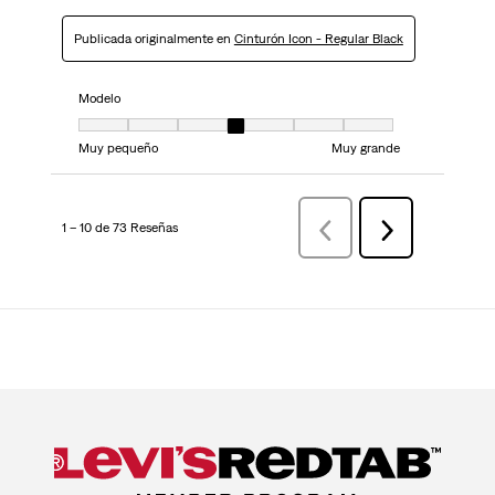
Publicada originalmente en
Cinturón Icon - Regular Black
Modelo
Modelo, 4 de 7, donde 1 es igual a Muy pequeño y 7 es igual a Muy grand
Muy pequeño
Muy grande
1 – 10 de 73 Reseñas
AnteriorReseñas
Siguiente
Reseñas