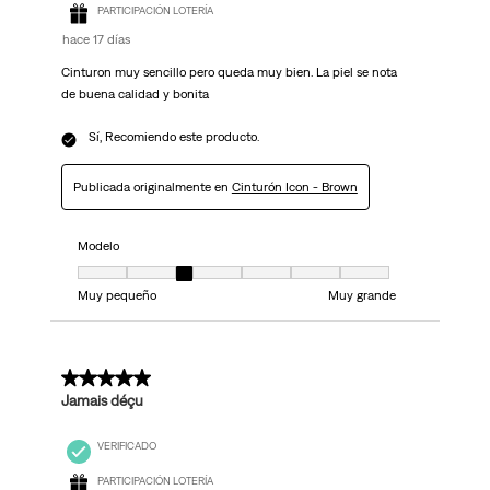
PARTICIPACIÓN LOTERÍA
hace 17 días
Cinturon muy sencillo pero queda muy bien. La piel se nota
de buena calidad y bonita
Sí, Recomiendo este producto.
Publicada originalmente en
Cinturón Icon - Brown
Modelo
Modelo, 3 de 7, donde 1 es igual a Muy pequeño y 7 es igual a Muy grand
Muy pequeño
Muy grande
5 de 5 estrellas.
Jamais déçu
VERIFICADO
PARTICIPACIÓN LOTERÍA