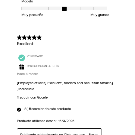
Modelo
Modelo, 4 de 7, donde 1 es igual a Muy pequeño y 7 es igual a Muy grand
Muy pequeño
Muy grande
5 de 5 estrellas.
Excellent
VERIFICADO
PARTICIPACIÓN LOTERÍA
hace 4 meses
[Employee of levis] Excellent , modern and beautiful! Amazing
, incredible
Traducir con Google
Sí, Recomiendo este producto.
Producto utilizado desde :
16/3/2026
Publicada originalmente en
Cinturón Icon - Brown