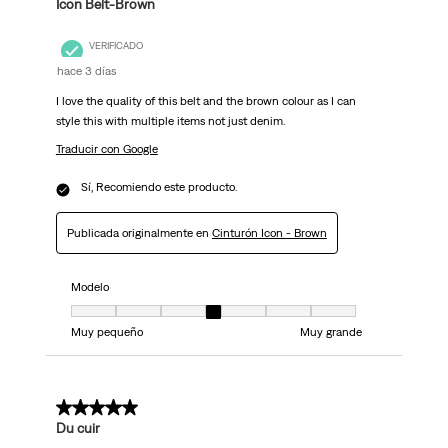
Icon Belt-Brown
VERIFICADO
hace 3 días
I love the quality of this belt and the brown colour as I can
style this with multiple items not just denim.
Traducir con Google
Sí, Recomiendo este producto.
Publicada originalmente en
Cinturón Icon - Brown
Modelo
Modelo, 4 de 7, donde 1 es igual a Muy pequeño y 7 es igual a Muy grand
Muy pequeño
Muy grande
5 de 5 estrellas.
Du cuir