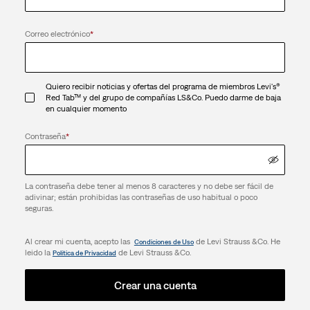
Correo electrónico
*
Quiero recibir noticias y ofertas del programa de miembros Levi's®
Red Tab™ y del grupo de compañías LS&Co. Puedo darme de baja
en cualquier momento
Contraseña
*
La contraseña debe tener al menos 8 caracteres y no debe ser fácil de
adivinar; están prohibidas las contraseñas de uso habitual o poco
seguras.
Al crear mi cuenta, acepto las
de Levi Strauss &Co. He
Condiciones de Uso
leido la
de Levi Strauss &Co.
Política de Privacidad
Crear una cuenta