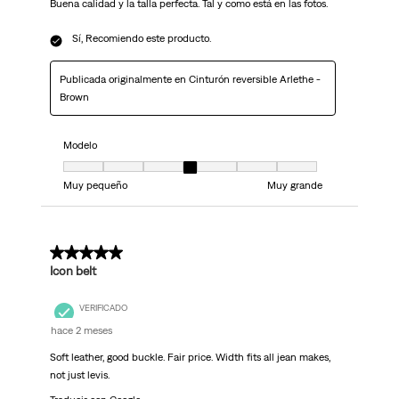
Buena calidad y la talla perfecta. Tal y como está en las fotos.
Sí, Recomiendo este producto.
Publicada originalmente en Cinturón reversible Arlethe -
Brown
Modelo
Modelo, 4 de 7, donde 1 es igual a Muy pequeño y 7 es igual a Muy grand
Muy pequeño
Muy grande
5 de 5 estrellas.
Icon belt
VERIFICADO
hace 2 meses
Soft leather, good buckle. Fair price. Width fits all jean makes,
not just levis.