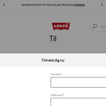
KLARNA: KØB NU, BETAL SENERE!
Detaljer
KLARNA: KØB NU, BETAL SENERE!
Detaljer
Til
Tilmeld dig nu
Fornavn
*
Efternavn
*