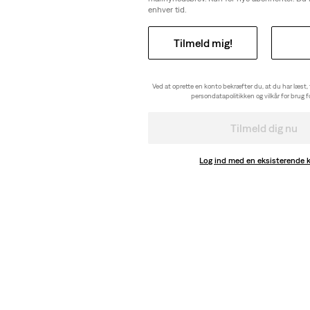
enhver tid.
Tilmeld mig!
Ved at oprette en konto bekræfter du, at du har læst,
persondatapolitikken og vilkår for brug 
Tilmeld dig nu
Log ind med en eksisterende 