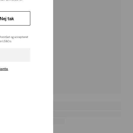
Nej tak
 forstået og accepteret
for LS&Co.
konto