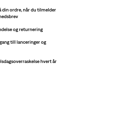
å din ordre, når du tilmelder
yhedsbrev
ndelse og returnering
gang till lanceringer og
selsdagsoverraskelse hvert år