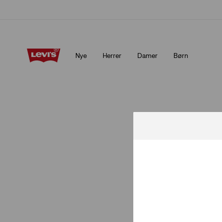
Opdateret politik for levering og returnering
Detaljer
Nye
Herrer
Damer
Børn
Opdateret politik for levering og returnering
Detaljer