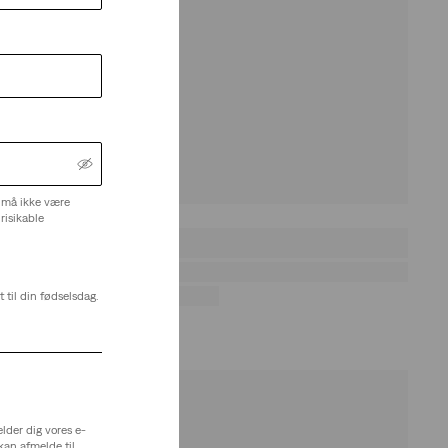
 må ikke være
risikable
 til din fødselsdag.
elder dig vores e-
kan afmelde til