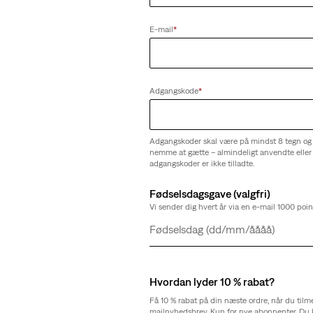
E-mail
*
Adgangskode
*
Adgangskoder skal være på mindst 8 tegn og
nemme at gætte – almindeligt anvendte eller 
adgangskoder er ikke tilladte.
Fødselsdagsgave (valgfri)
Vi sender dig hvert år via en e-mail 1000 point
Dag
Måned
År
Hvordan lyder 10 % rabat?
Få 10 % rabat på din næste ordre, når du tilm
mailnyhedsbrev. Kun for nye abonnenter. Du 