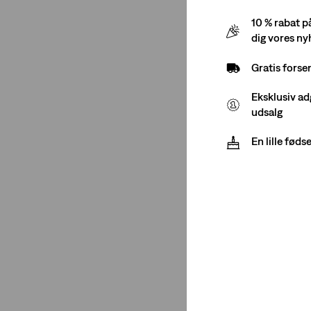
10 % rabat p
dig vores n
Gratis forse
Eksklusiv ad
udsalg
En lille fød