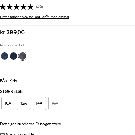
(49)
Gratis forsendelse
for Red Tab™-medlemmer
Sale
kr 399,00
price
is
Route 66 - Sort
FÂs i
Kids
STØRRELSE
10A
12A
14A
16A
Det siger kunderne
Er noget store
Størrelsesguide