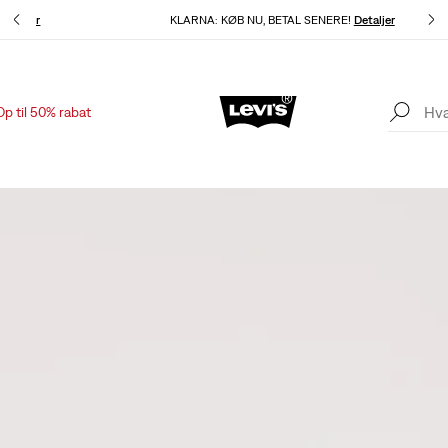
Detaljer
KLARNA: KØB NU, BETAL SENERE!
Detaljer
Op til 50% rabat
Sale: Op til 50% + ekstra 10% rabat*
Detaljer