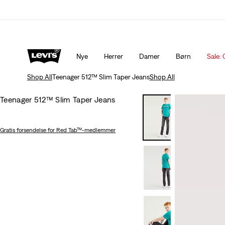
10% rabat*
Detaljer
Opdateret politik for levering og returnering
Nye
Herrer
Damer
Børn
Sale: 
Shop All
Teenager 512™ Slim Taper Jeans
Shop All
Teenager 512™ Slim Taper Jeans
Gratis forsendelse
for Red Tab™-medlemmer