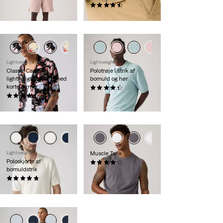
kr 569,00
(57)
kr 529,00
Lightweight
Lightweight
Classic Camper
Polotrøje i strik af
lightweight skjorte med
bomuld og hør
korte ærmer
(9)
(29)
kr 569,00
kr 459,00
Lightweight
Muscle Tank
Poloskjorte af
(7)
bomuldstrik
kr 199,00
(10)
kr 569,00