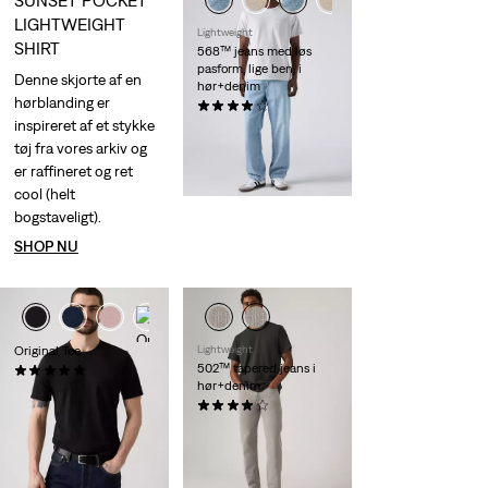
LIGHTWEIGHT
Lightweight
SHIRT
568™ jeans med løs
pasform, lige ben, i
Denne skjorte af en
hør+denim
hørblanding er
(106)
inspireret af et stykke
kr 1.149,00
tøj fra vores arkiv og
er raffineret og ret
cool (helt
bogstaveligt).
SHOP NU
+1
+2
Original Tee
Lightweight
502™ tapered jeans i
(25)
hør+denim
kr 329,00
(124)
Sale
Original
kr 574,00
kr 1.149,00
Price
Price
29%
rabat
på laveste
is
was
30-dages pris