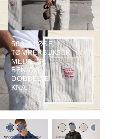
568™ LØSE,
TØMRERBUKSER
MED LIGE
BEN OG
DOBBELTE
KNÆ
Short Sleeve Authentic
Lightweight