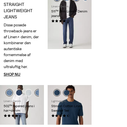
STRAIGHT
Linen+ Denim
LIGHTWEIGHT
511™ Slim Linen+ Denim
jeans
JEANS
(388)
Disse posede
kr 1.149,00
throwback-jeans er
af Linen+ denim, der
kombinerer den
autentiske
fornemmelse af
denim med
ultraluftig hør.
SHOP NU
Linen+ Denim
Lightweight
502™ tapered jeans i
Stinson Cotton Linen
hør+denim
Sweater Tee
(157)
(12)
kr 1.149,00
kr 529,00