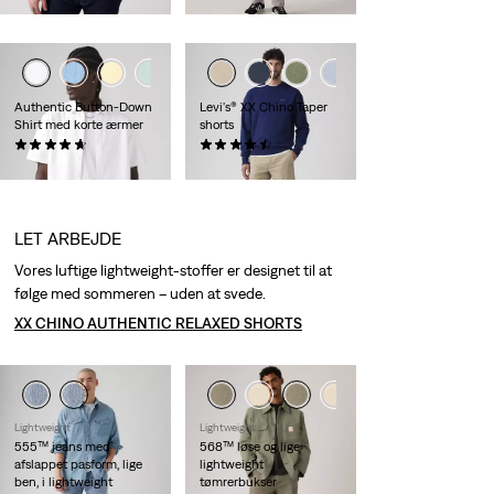
(kr 804,00)
Authentic Button-Down
Levi's® XX Chino Taper
Shirt med korte ærmer
shorts
(93)
(263)
kr 529,00
kr 529,00
LET ARBEJDE
Vores luftige lightweight-stoffer er designet til at
følge med sommeren – uden at svede.
XX CHINO AUTHENTIC RELAXED SHORTS
Lightweight
Lightweight
555™ jeans med
568™ løse og lige
afslappet pasform, lige
lightweight
ben, i lightweight
tømrerbukser