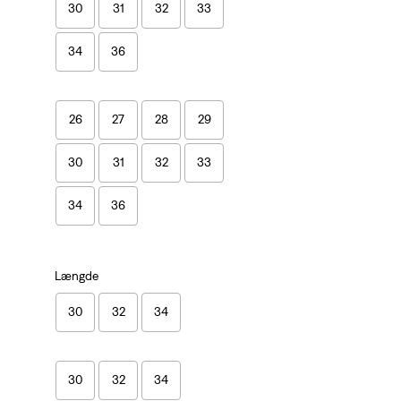
30
31
32
33
34
36
26
27
28
29
30
31
32
33
34
36
Længde
30
32
34
30
32
34