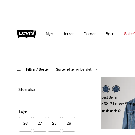
Levi's®-appen. Det bedste fra Levi's®, skræddersyet til di
Nye
Herrer
Damer
Børn
Sale: 
Filtrer
/ Sortér
Sortér efter
Anbefalet
Størrelse
Best Seller
568™ Loose Straig
(516)
Talje
Sale
Origina
kr 499,00
kr 999
26
27
28
29
Price
Price
10% ekstra rabat L
is
was