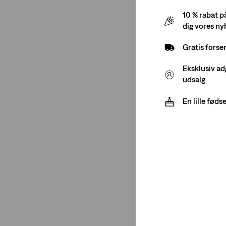
10 % rabat p
dig vores n
Benåbning
Gratis forse
Skinny
(1)
Eksklusiv ad
udsalg
Skinny
(1)
En lille fød
Se færre
Farve
Hvid
(1)
Hvid
(1)