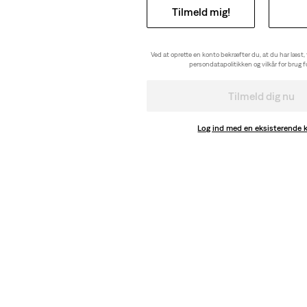
Tilmeld mig!
Ved at oprette en konto bekræfter du, at du har læst,
persondatapolitikken og vilkår for brug 
Tilmeld dig nu
Log ind med en eksisterende 