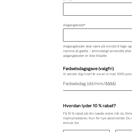
Adgangskode
*
Adgangskoder skal være på mindst 8 tegn og
nemme at gætte – almindeligt anvendte eller 
adgangskoder er ikke tilladte.
Fødselsdagsgave (valgfri)
Vi sender dig hvert år via en e-mail 1000 point
Dag
Måned
År
Hvordan lyder 10 % rabat?
Få 10 % rabat på din næste ordre, når du tilm
mailnyhedsbrev. Kun for nye abonnenter. Du 
enhver tid.