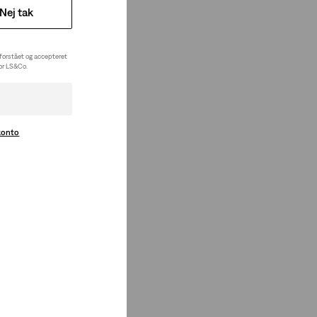
Nej tak
 forstået og accepteret
for LS&Co.
konto