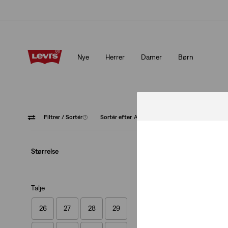
Levi's®-appen. Det bedste fra Levi's®, skræddersyet til dig.
Deta
Nye
Herrer
Damer
Børn
Levi's®-appen. Det bedste fra Levi's®, skræddersyet til dig.
Deta
Filtrer
/ Sortér
(1)
Sortér efter
Anbefalet
311
Størrelse
Talje
26
27
28
29
311™ Formgivende 