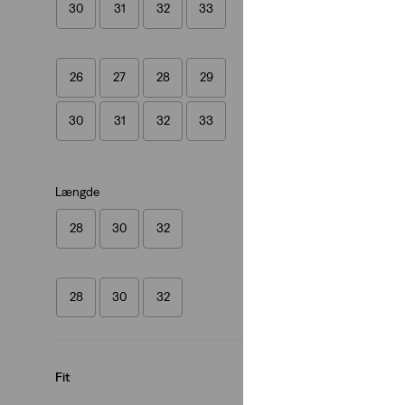
30
31
32
33
(2561)
kr 799,00
26
27
28
29
30
31
32
33
Længde
28
30
32
28
30
32
Fit