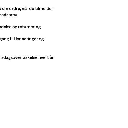
å din ordre, når du tilmelder
yhedsbrev
ndelse og returnering
gang till lanceringer og
selsdagsoverraskelse hvert år