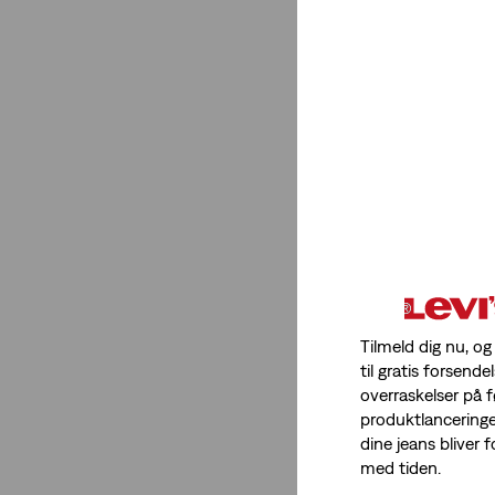
Stræk
Medium stræk
(1)
Medium stræk
(1)
Se færre
Fit-Nummer
Tilmeld dig nu, og
311
(1)
til gratis forsendel
overraskelser på 
311
(1)
produktlancering
dine jeans bliver
Se færre
med tiden.