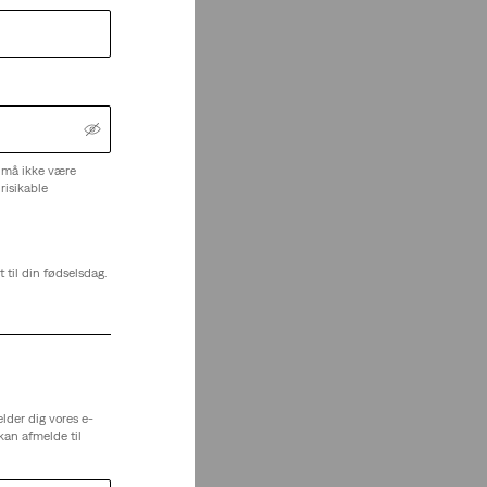
 må ikke være
risikable
 til din fødselsdag.
elder dig vores e-
kan afmelde til