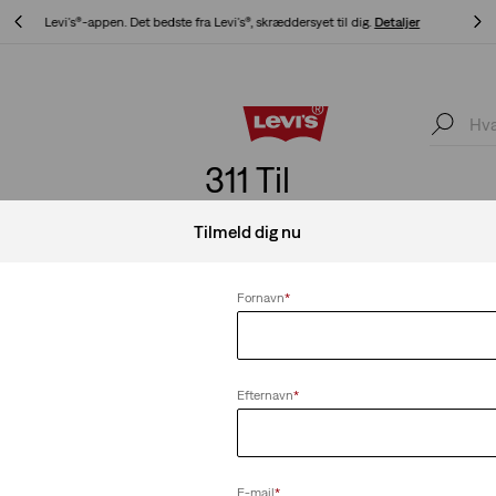
ljer
Opdateret politik for levering og returnering
Detaljer
ljer
Opdateret politik for levering og returnering
Detaljer
311 Til
Tilmeld dig nu
Fornavn
*
Ryd alle
Efternavn
*
skinny jeans
E-mail
*