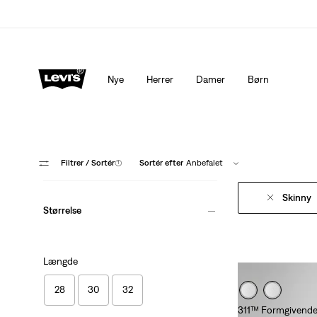
Levi's®-appen. Det bedste fra Levi's®, skræddersyet til di
Nye
Herrer
Damer
Børn
Filtrer
/ Sortér
(1)
Sortér efter
Anbefalet
Skinny
Størrelse
Længde
28
30
32
311™ Formgivende 