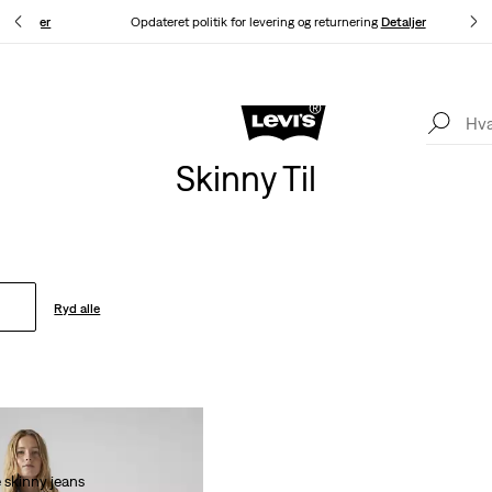
g.
Detaljer
Opdateret politik for levering og returnering
Detaljer
Levi's®-appen. Det bedste fra Levi's®, skræddersyet til dig.
Detaljer
Skinny Til
Ryd alle
skinny jeans