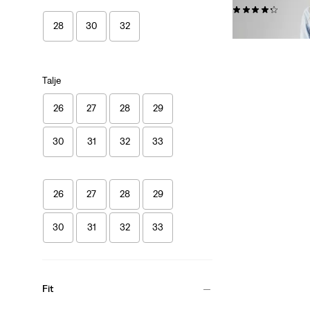
(2561)
28
30
32
kr 799,00
Talje
26
27
28
29
30
31
32
33
26
27
28
29
30
31
32
33
Fit