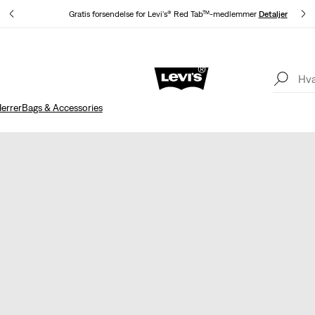
Gratis forsendelse for Levi's® Red Tab™-medlemmer
Detaljer
KLARNA: KØB NU, BETAL SENERE!
Detaljer
errer
Bags & Accessories