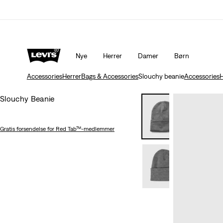
KLARNA: KØB NU, BETAL SENERE!
Detaljer
Nye
Herrer
Damer
Børn
Accessories
Herrer
Bags & Accessories
Slouchy beanie
Accessories
H
Slouchy Beanie
Gratis forsendelse
for Red Tab™-medlemmer