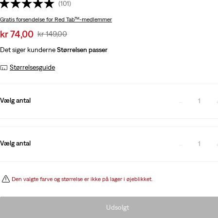
(101)
Gratis forsendelse
for Red Tab™-medlemmer
Sale
kr 74,00
Original
kr 149,00
price
Price
Det siger kunderne
Størrelsen passer
is
Was
Størrelsesguide
Vælg antal
1
Vælg antal
1
Den valgte farve og størrelse er ikke på lager i øjeblikket.
Udsolgt