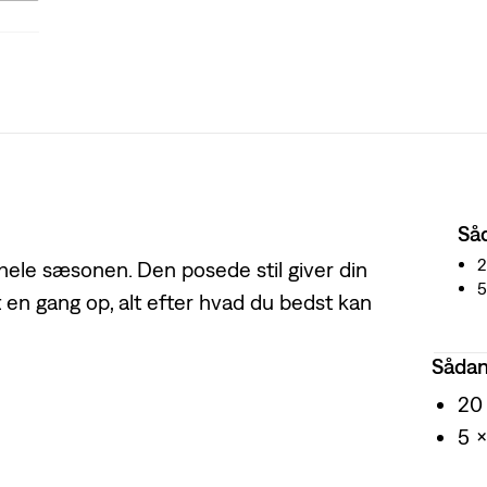
Så
hele sæsonen. Den posede stil giver din
5
et en gang op, alt efter hvad du bedst kan
Sådan
20
5 