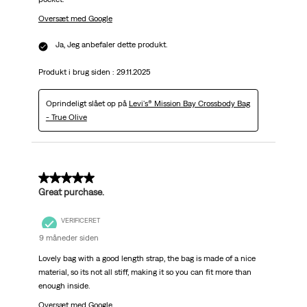
Oversæt med Google
Ja, Jeg anbefaler dette produkt.
Produkt i brug siden :
29.11.2025
Oprindeligt slået op på
Levi's® Mission Bay Crossbody Bag
- True Olive
5 ud af 5 stjerner.
Great purchase.
VERIFICERET
9 måneder siden
Lovely bag with a good length strap, the bag is made of a nice
material, so its not all stiff, making it so you can fit more than
enough inside.
Oversæt med Google