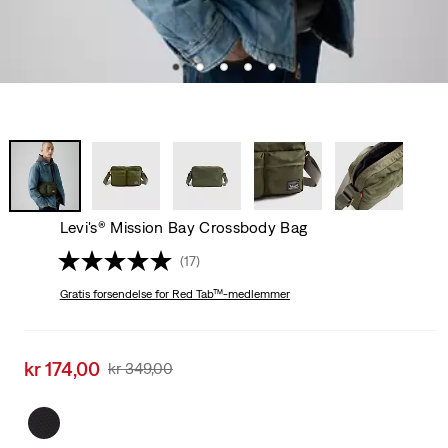
Levi's® Mission Bay Crossbody Bag
(17)
Gratis forsendelse
for Red Tab™-medlemmer
Sale
kr 174,00
Original
kr 349,00
price
Price
is
Was