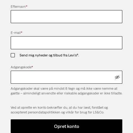
Efternavn
*
E-mail
*
Send mig nyheder og tilbud fra Levi's®.
Adgangskode
*
Adgangskoder skal være på mindst 8 tegn og må ikke være nemme at
gætte – almindeligt anvendte eller risikable adgangskoder er ikke tilladte.
Ved at oprette en konto bekræfter du, at du har læst, forstået og
accepteret persondatapolitikken og vilkår for brug for LS&Co.
Opret konto