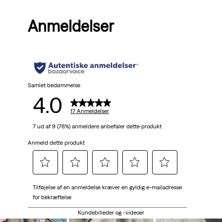
ud
Anmeldelser
af
5
stjerner.
17
Samlet bedømmelse
4.0
anmeldelser
17 Anmeldelser
7 ud af 9 (78%) anmeldere anbefaler dette produkt
Anmeld dette produkt
Vælg
Vælg
Vælg
Vælg
Vælg
Tilføjelse af en anmeldelse kræver en gyldig e-mailadresse
for
for
for
for
for
for bekræftelse
at
at
at
at
at
bedømme
bedømme
bedømme
bedømme
bedømme
Kundebilleder og -videoer