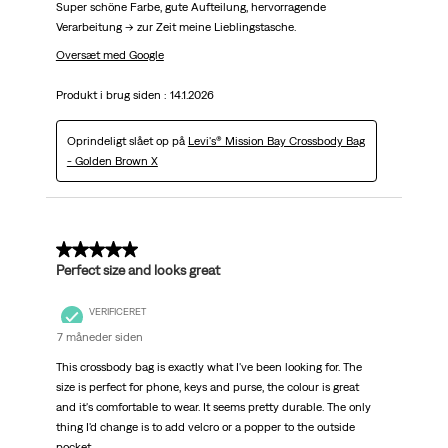
Super schöne Farbe, gute Aufteilung, hervorragende
Verarbeitung -> zur Zeit meine Lieblingstasche.
Oversæt med Google
Produkt i brug siden :
14.1.2026
Oprindeligt slået op på
Levi's® Mission Bay Crossbody Bag
- Golden Brown X
5 ud af 5 stjerner.
Perfect size and looks great
VERIFICERET
7 måneder siden
This crossbody bag is exactly what I've been looking for. The
size is perfect for phone, keys and purse, the colour is great
and it's comfortable to wear. It seems pretty durable. The only
thing I'd change is to add velcro or a popper to the outside
pocket.