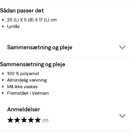
Sådan passer det
25 (L) X 5 (B) X 17 (L) cm
Lynlås
Sammensætning og pleje
Sammensætning og pleje
100 % polyamid
Almindelig vævning
Må ikke vaskes
Fremstillet i Vietnam
Anmeldelser
(17)
4.0