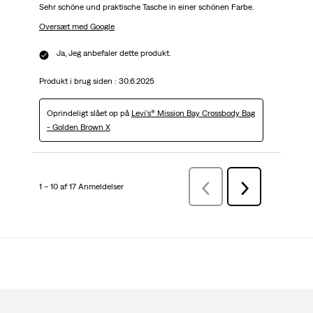
Sehr schöne und praktische Tasche in einer schönen Farbe.
Oversæt med Google
Ja, Jeg anbefaler dette produkt.
Produkt i brug siden :
30.6.2025
Oprindeligt slået op på
Levi's® Mission Bay Crossbody Bag
- Golden Brown X
1 – 10 af 17 Anmeldelser
ForrigeAnmeldelser
Næste
Anmeldelser