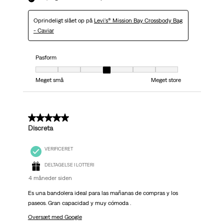
Oprindeligt slået op på
Levi's® Mission Bay Crossbody Bag
- Caviar
Pasform
Pasform, 4 ud af 7, hvor 1 er lig med Meget små og 7 er lig med Meget stor
Meget små
Meget store
5 ud af 5 stjerner.
Discreta
VERIFICERET
DELTAGELSE I LOTTERI
4 måneder siden
Es una bandolera ideal para las mañanas de compras y los
paseos. Gran capacidad y muy cómoda .
Oversæt med Google