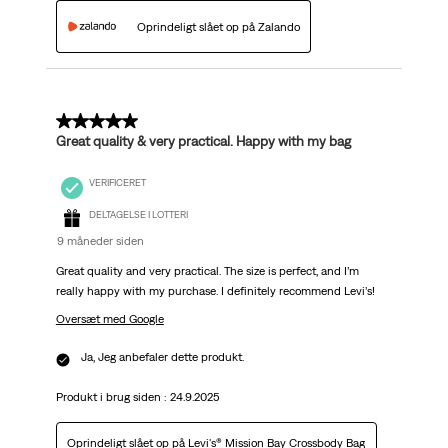
Oprindeligt slået op på Zalando
5 ud af 5 stjerner.
Great quality & very practical. Happy with my bag
VERIFICERET
DELTAGELSE I LOTTERI
9 måneder siden
Great quality and very practical. The size is perfect, and I’m
really happy with my purchase. I definitely recommend Levi’s!
Oversæt med Google
Ja, Jeg anbefaler dette produkt.
Produkt i brug siden :
24.9.2025
Oprindeligt slået op på
Levi's® Mission Bay Crossbody Bag