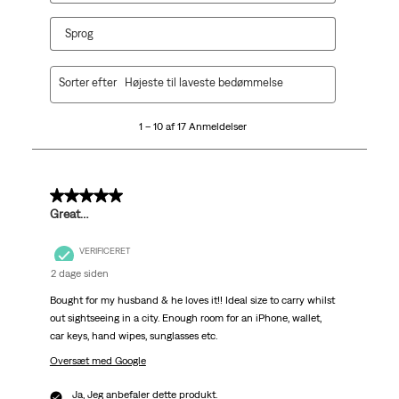
Sprog
1
Sorter efter
Højeste til laveste bedømmelse
til
10
1 – 10 af 17 Anmeldelser
af
17
Anmeldelser.
5 ud af 5 stjerner.
Great…
VERIFICERET
2 dage siden
Bought for my husband & he loves it!! Ideal size to carry whilst
out sightseeing in a city. Enough room for an iPhone, wallet,
car keys, hand wipes, sunglasses etc.
Oversæt med Google
Ja, Jeg anbefaler dette produkt.