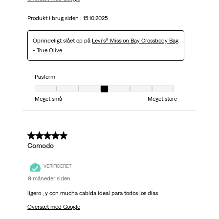
Produkt i brug siden :
15.10.2025
Oprindeligt slået op på
Levi's® Mission Bay Crossbody Bag
- True Olive
Pasform
Pasform, 4 ud af 7, hvor 1 er lig med Meget små og 7 er lig med Meget stor
Meget små
Meget store
5 ud af 5 stjerner.
Comodo
VERIFICERET
9 måneder siden
ligero , y con mucha cabida ideal para todos los días
Oversæt med Google