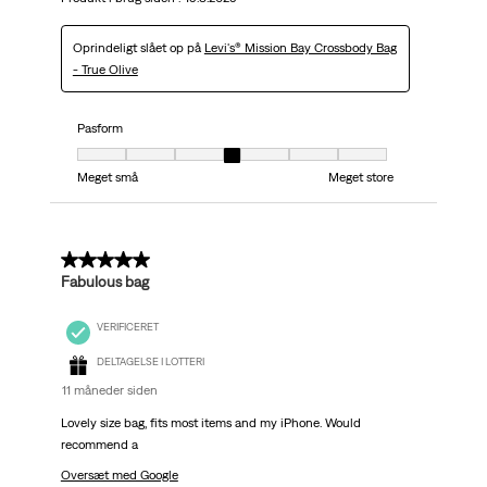
Oprindeligt slået op på
Levi's® Mission Bay Crossbody Bag
- True Olive
Pasform
Pasform, 4 ud af 7, hvor 1 er lig med Meget små og 7 er lig med Meget stor
Meget små
Meget store
5 ud af 5 stjerner.
Fabulous bag
VERIFICERET
DELTAGELSE I LOTTERI
11 måneder siden
Lovely size bag, fits most items and my iPhone. Would
recommend a
Oversæt med Google