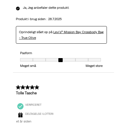
Ja, Jeg anbefaler dette produkt.
Produkt i brug siden :
28.7.2025
Oprindeligt slået op på
Levi's® Mission Bay Crossbody Bag
- True Olive
Pasform
Pasform, 4 ud af 7, hvor 1 er lig med Meget små og 7 er lig med Meget stor
Meget små
Meget store
5 ud af 5 stjerner.
Tolle Tasche
VERIFICERET
DELTAGELSE I LOTTERI
et år siden