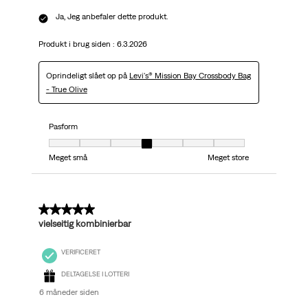
Ja, Jeg anbefaler dette produkt.
Produkt i brug siden :
6.3.2026
Oprindeligt slået op på
Levi's® Mission Bay Crossbody Bag
- True Olive
Pasform
Pasform, 4 ud af 7, hvor 1 er lig med Meget små og 7 er lig med Meget stor
Meget små
Meget store
5 ud af 5 stjerner.
vielseitig kombinierbar
VERIFICERET
DELTAGELSE I LOTTERI
6 måneder siden