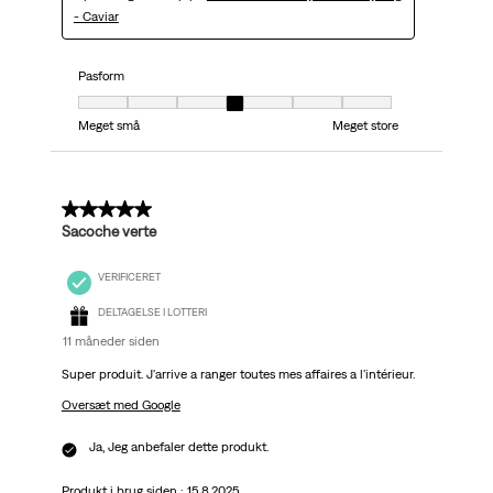
- Caviar
Pasform
Pasform, 4 ud af 7, hvor 1 er lig med Meget små og 7 er lig med Meget stor
Meget små
Meget store
5 ud af 5 stjerner.
Sacoche verte
VERIFICERET
DELTAGELSE I LOTTERI
11 måneder siden
Super produit. J'arrive a ranger toutes mes affaires a l'intérieur.
Oversæt med Google
Ja, Jeg anbefaler dette produkt.
Produkt i brug siden :
15.8.2025