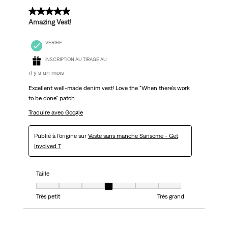
5 sur 5 étoiles.
Amazing Vest!
VÉRIFIÉ
INSCRIPTION AU TIRAGE AU
il y a un mois
Excellent well-made denim vest! Love the "When there's work
to be done" patch.
Traduire avec Google
Publié à l'origine sur
Veste sans manche Sansome - Get
Involved T
Taille
Taille, 4 sur 7, où 1 est égal à Très petit et 7 est égal à Très grand
Très petit
Très grand