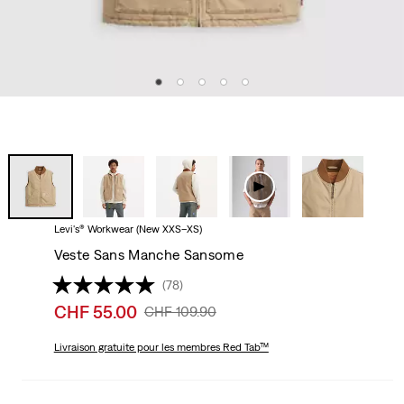
Levi's® Workwear (New XXS–XS)
Veste Sans Manche Sansome
(78)
Sale
CHF 55.00
Original
CHF 109.90
price
Price
is
Livraison gratuite
pour les membres Red Tab™
Was