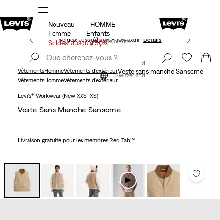
Nouveau
HOMME
Politique de livraison et de retours mise à jour
Détails
Femme
Enfants
Soldes: Jusqu’à 50% + 10% extra*
Détails
Rejoindre
Soldes: Jusqu’à 50%
maintenant
Rejoindre
maintenant
Switzerland
Vêtements
Homme
Vêtements d'extérieur
Veste sans manche Sansome
Switzerland
Vêtements
Homme
Vêtements d'extérieur
Levi's® Workwear (New XXS–XS)
Veste Sans Manche Sansome
Livraison gratuite
pour les membres Red Tab™