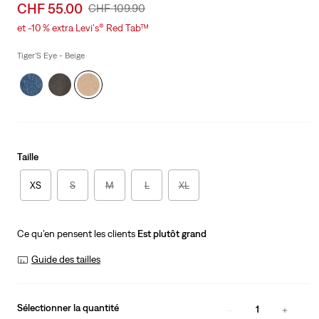
Sale
CHF 55.00
Original
CHF 109.90
price
Price
et -10 % extra Levi's® Red Tab™
is
Was
Tiger'S Eye - Beige
Taille
XS
S
M
L
XL
Ce qu’en pensent les clients
Est plutôt grand
Guide des tailles
Sélectionner la quantité
1