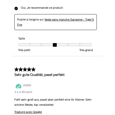
Oui, Je recommande ce produit.
Publié à l'origine sur
Veste sans manche Sansome - Tiger'S
Eye
Taille
Taille, 4 sur 7, où 1 est égal à Très petit et 7 est égal à Très grand
Très petit
Très grand
5 sur 5 étoiles.
Sehr gute Qualität, passt perfekt
VÉRIFIÉ
il y a 20 jours
Fällt sehr groß aus, passt aber perfekt eine Nr. Kleiner. Sehr
schöne Weste, top verarbeitet.
Traduire avec Google