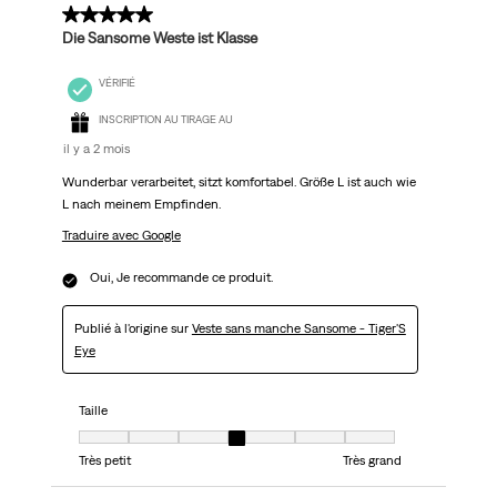
5 sur 5 étoiles.
Die Sansome Weste ist Klasse
VÉRIFIÉ
INSCRIPTION AU TIRAGE AU
il y a 2 mois
Wunderbar verarbeitet, sitzt komfortabel. Größe L ist auch wie
L nach meinem Empfinden.
Traduire avec Google
Oui, Je recommande ce produit.
Publié à l'origine sur
Veste sans manche Sansome - Tiger'S
Eye
Taille
Taille, 4 sur 7, où 1 est égal à Très petit et 7 est égal à Très grand
Très petit
Très grand