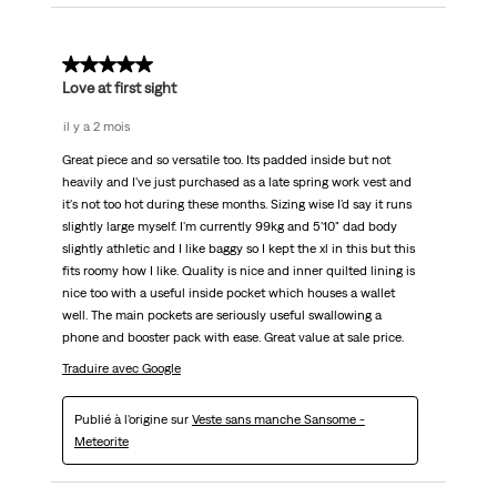
5 sur 5 étoiles.
Love at first sight
il y a 2 mois
Great piece and so versatile too. Its padded inside but not
heavily and I've just purchased as a late spring work vest and
it's not too hot during these months. Sizing wise I'd say it runs
slightly large myself. I'm currently 99kg and 5'10" dad body
slightly athletic and I like baggy so I kept the xl in this but this
fits roomy how I like. Quality is nice and inner quilted lining is
nice too with a useful inside pocket which houses a wallet
well. The main pockets are seriously useful swallowing a
phone and booster pack with ease. Great value at sale price.
Traduire avec Google
Publié à l'origine sur
Veste sans manche Sansome -
Meteorite