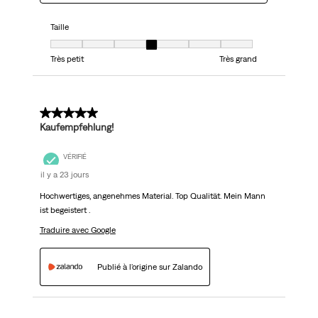
Taille
Taille, 4 sur 7, où 1 est égal à Très petit et 7 est égal à Très grand
Très petit
Très grand
5 sur 5 étoiles.
Kaufempfehlung!
VÉRIFIÉ
il y a 23 jours
Hochwertiges, angenehmes Material. Top Qualität. Mein Mann
ist begeistert .
Traduire avec Google
Publié à l'origine sur Zalando