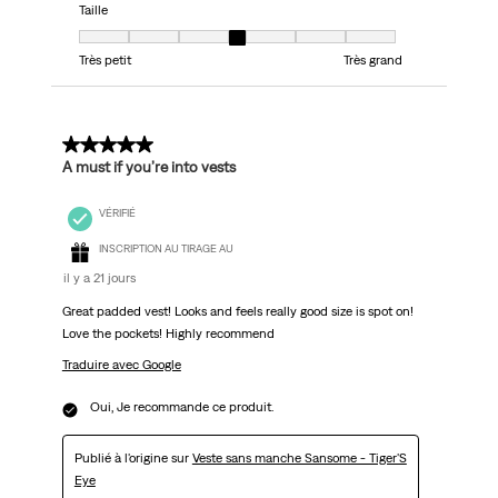
Taille
Taille, 4 sur 7, où 1 est égal à Très petit et 7 est égal à Très grand
Très petit
Très grand
5 sur 5 étoiles.
A must if you’re into vests
VÉRIFIÉ
INSCRIPTION AU TIRAGE AU
il y a 21 jours
Great padded vest! Looks and feels really good size is spot on!
Love the pockets! Highly recommend
Traduire avec Google
Oui, Je recommande ce produit.
Publié à l'origine sur
Veste sans manche Sansome - Tiger'S
Eye