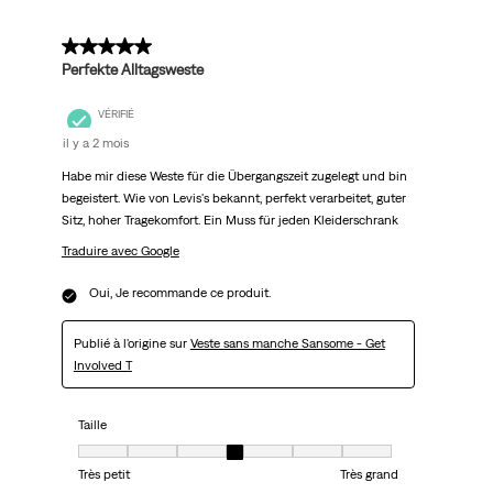
5 sur 5 étoiles.
Perfekte Alltagsweste
VÉRIFIÉ
il y a 2 mois
Habe mir diese Weste für die Übergangszeit zugelegt und bin
begeistert. Wie von Levis's bekannt, perfekt verarbeitet, guter
Sitz, hoher Tragekomfort. Ein Muss für jeden Kleiderschrank
Traduire avec Google
Oui, Je recommande ce produit.
Publié à l'origine sur
Veste sans manche Sansome - Get
Involved T
Taille
Taille, 4 sur 7, où 1 est égal à Très petit et 7 est égal à Très grand
Très petit
Très grand