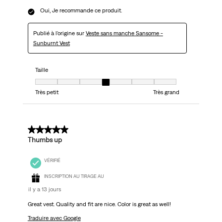
Oui, Je recommande ce produit.
Publié à l'origine sur
Veste sans manche Sansome -
Sunburnt Vest
Taille
Taille, 4 sur 7, où 1 est égal à Très petit et 7 est égal à Très grand
Très petit
Très grand
5 sur 5 étoiles.
Thumbs up
VÉRIFIÉ
INSCRIPTION AU TIRAGE AU
il y a 13 jours
Great vest. Quality and fit are nice. Color is great as well!
Traduire avec Google