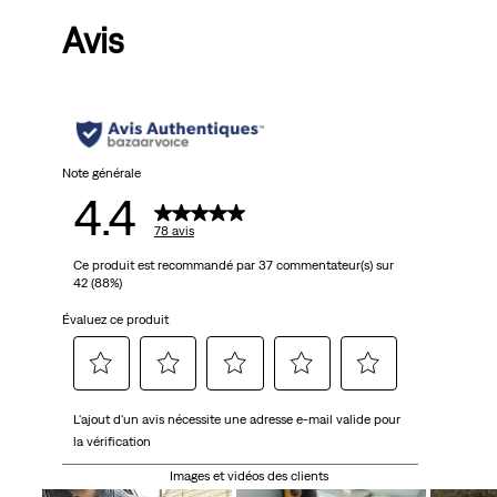
Avis
5
étoiles.
78
avis
Note générale
4.4
78 avis
Ce produit est recommandé par 37 commentateur(s) sur
42 (88%)
Évaluez ce produit
Sélectionnez
Sélectionnez
Sélectionnez
Sélectionnez
Sélectionnez
L'ajout d'un avis nécessite une adresse e-mail valide pour
pour
pour
pour
pour
pour
la vérification
attribuer
attribuer
attribuer
attribuer
attribuer
1 étoile
2 étoiles
3 étoiles
4 étoiles
5 étoiles
Images et vidéos des clients