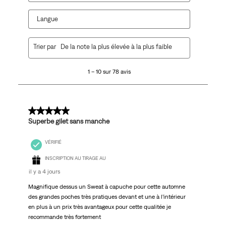
Langue
1
Trier par
De la note la plus élevée à la plus faible
à
10
1 – 10 sur 78 avis
sur
78
avis.
5 sur 5 étoiles.
Superbe gilet sans manche
VÉRIFIÉ
INSCRIPTION AU TIRAGE AU
il y a 4 jours
Magnifique dessus un Sweat à capuche pour cette automne
des grandes poches très pratiques devant et une à l’intérieur
en plus à un prix très avantageux pour cette qualitée je
recommande très fortement