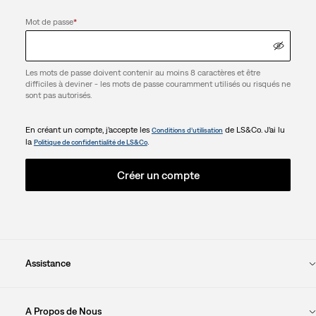
Mot de passe
*
Les mots de passe doivent contenir au moins 8 caractères et être
difficiles à deviner - les mots de passe couramment utilisés ou risqués ne
sont pas autorisés.
En créant un compte, j’accepte les
de LS&Co. J’ai lu
Conditions d’utilisation
la
.
Politique de confidentialité de LS&Co
Créer un compte
Assistance
A Propos de Nous