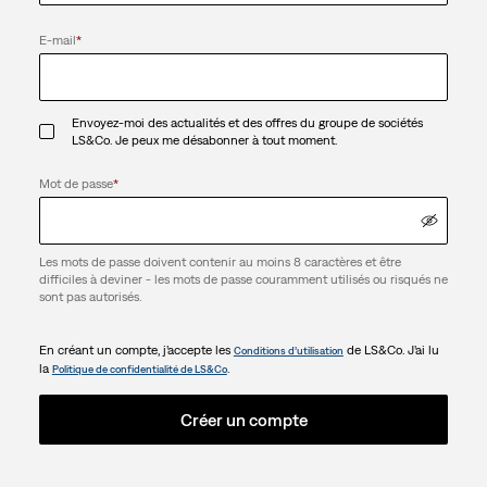
E-mail
*
Envoyez-moi des actualités et des offres du groupe de sociétés
LS&Co. Je peux me désabonner à tout moment.
Mot de passe
*
Les mots de passe doivent contenir au moins 8 caractères et être
difficiles à deviner - les mots de passe couramment utilisés ou risqués ne
sont pas autorisés.
En créant un compte, j’accepte les
de LS&Co. J’ai lu
Conditions d’utilisation
la
.
Politique de confidentialité de LS&Co
Créer un compte