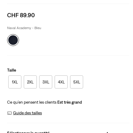
Sale
CHF 89.90
price
is
Naval Academy - Bleu
Taille
1XL
2XL
3XL
4XL
5XL
Ce qu’en pensent les clients
Est très grand
Guide des tailles