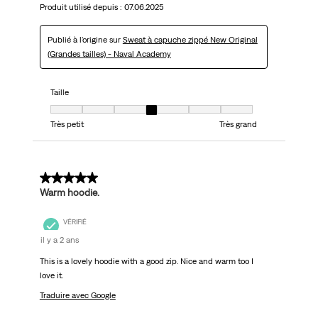
Produit utilisé depuis :
07.06.2025
Publié à l'origine sur
Sweat à capuche zippé New Original
(Grandes tailles) - Naval Academy
Taille
Taille, 4 sur 7, où 1 est égal à Très petit et 7 est égal à Très grand
Très petit
Très grand
5 sur 5 étoiles.
Warm hoodie.
VÉRIFIÉ
il y a 2 ans
This is a lovely hoodie with a good zip. Nice and warm too I
love it.
Traduire avec Google