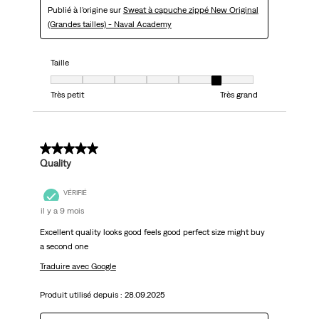
Publié à l'origine sur
Sweat à capuche zippé New Original
(Grandes tailles) - Naval Academy
Taille
Taille, 6 sur 7, où 1 est égal à Très petit et 7 est égal à Très grand
Très petit
Très grand
5 sur 5 étoiles.
Quality
VÉRIFIÉ
il y a 9 mois
Excellent quality looks good feels good perfect size might buy
a second one
Traduire avec Google
Produit utilisé depuis :
28.09.2025