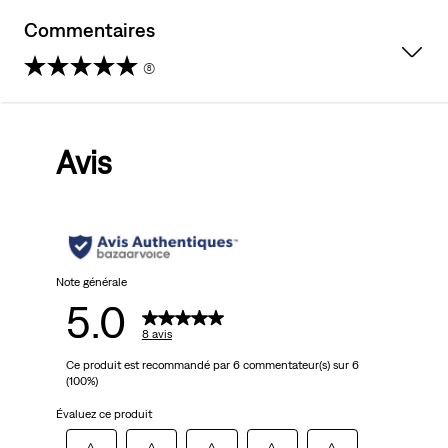
Commentaires
(8)
5.0
sur
Avis
5
étoiles.
8
avis
Note générale
5.0
8 avis
Ce produit est recommandé par 6 commentateur(s) sur 6
(100%)
Évaluez ce produit