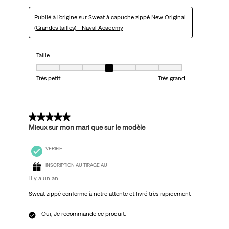
Publié à l'origine sur
Sweat à capuche zippé New Original
(Grandes tailles) - Naval Academy
Taille
Taille, 4 sur 7, où 1 est égal à Très petit et 7 est égal à Très grand
Très petit
Très grand
5 sur 5 étoiles.
Mieux sur mon mari que sur le modèle
VÉRIFIÉ
INSCRIPTION AU TIRAGE AU
il y a un an
Sweat zippé conforme à notre attente et livré très rapidement
Oui, Je recommande ce produit.