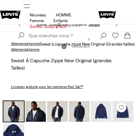
Nouveau
HOMME
Politique de livraison et de retours mise à jour
Détails
Femme
Enfants
Soldes: Jusqu’à 50% + 10% extra*
Détails
Rejoindre
Soldes: Jusqu’à 50%
maintenant
Rejoindre
maintenant
Switzerland
Vêtements
Homme
Sweat à capuche zippé New Original (Grandes tailles)
Switzerland
Vêtements
Homme
Sweat À Capuche Zippé New Original (grandes
Tailles)
Livraison gratuite
pour les membres Red Tab™