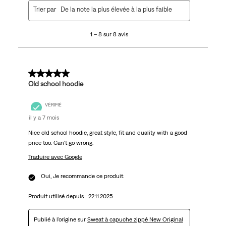
1
Trier par
De la note la plus élevée à la plus faible
à
8
1 – 8 sur 8 avis
sur
8
avis.
5 sur 5 étoiles.
Old school hoodie
VÉRIFIÉ
il y a 7 mois
Nice old school hoodie, great style, fit and quality with a good
price too. Can't go wrong.
Traduire avec Google
Oui, Je recommande ce produit.
Produit utilisé depuis :
22.11.2025
Publié à l'origine sur
Sweat à capuche zippé New Original