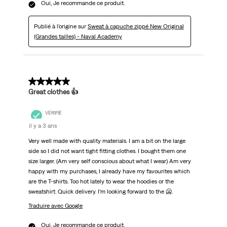
Oui, Je recommande ce produit.
Publié à l'origine sur
Sweat à capuche zippé New Original
(Grandes tailles) - Naval Academy
5 sur 5 étoiles.
Great clothes 👍
VÉRIFIÉ
il y a 3 ans
Very well made with quality materials. I am a bit on the large
side so I did not want tight fitting clothes. I bought them one
size larger. (Am very self conscious about what I wear) Am very
happy with my purchases, I already have my favourites which
are the T-shirts. Too hot lately to wear the hoodies or the
sweatshirt. Quick delivery. I’m looking forward to the 🥶.
Traduire avec Google
Oui, Je recommande ce produit.