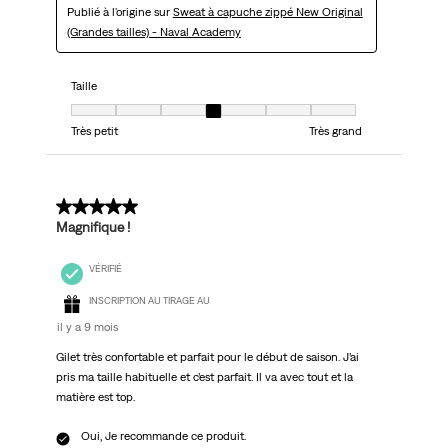
Publié à l'origine sur
Sweat à capuche zippé New Original
(Grandes tailles) - Naval Academy
Taille
Taille, 4 sur 7, où 1 est égal à Très petit et 7 est égal à Très grand
Très petit
Très grand
5 sur 5 étoiles.
Magnifique !
VÉRIFIÉ
INSCRIPTION AU TIRAGE AU
il y a 9 mois
Gilet très confortable et parfait pour le début de saison. J’ai
pris ma taille habituelle et c’est parfait. Il va avec tout et la
matière est top.
Oui, Je recommande ce produit.