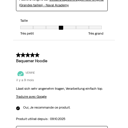
(Grandes tailles) - Naval Academy
Taille
Taille, 4 sur 7, où 1 est égal à Très petit et 7 est égal à Très grand
Très petit
Très grand
5 sur 5 étoiles.
Bequemer Hoodie
VÉRIFIÉ
il y a 9 mois
Lässt sich sehr angenehm tragen, Verarbeitung einfach top.
Traduire avec Google
Oui, Je recommande ce produit.
Produit utilisé depuis :
09.10.2025