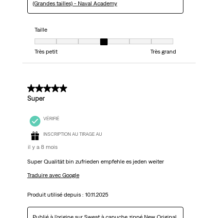
(Grandes tailles) - Naval Academy
Taille
Taille, 4 sur 7, où 1 est égal à Très petit et 7 est égal à Très grand
Très petit
Très grand
5 sur 5 étoiles.
Super
VÉRIFIÉ
INSCRIPTION AU TIRAGE AU
il y a 8 mois
Super Qualität bin zufrieden empfehle es jeden weiter
Traduire avec Google
Produit utilisé depuis :
10.11.2025
Publié à l'origine sur
Sweat à capuche zippé New Original