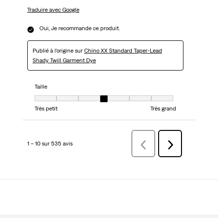
Traduire avec Google
Oui, Je recommande ce produit.
Publié à l'origine sur
Chino XX Standard Taper-Lead
Shady Twill Garment Dye
Taille
Taille, 4 sur 7, où 1 est égal à Très petit et 7 est égal à Très grand
Très petit
Très grand
1 – 10 sur 535 avis
Précédentavis
Suivant
avis