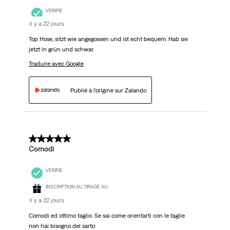
VÉRIFIÉ
il y a 22 jours
Top Hose, sitzt wie angegossen und ist echt bequem. Hab sie
jetzt in grün und schwar.
Traduire avec Google
Publié à l'origine sur Zalando
5 sur 5 étoiles.
Comodi
VÉRIFIÉ
INSCRIPTION AU TIRAGE AU
il y a 22 jours
Comodi ed ottimo taglio. Se sai come orientarti con le taglie
non hai bisogno del sarto