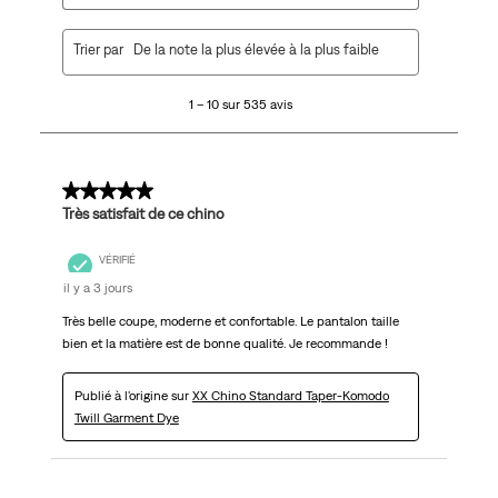
1
Trier par
De la note la plus élevée à la plus faible
à
10
1 – 10 sur 535 avis
sur
535
avis.
5 sur 5 étoiles.
Très satisfait de ce chino
VÉRIFIÉ
il y a 3 jours
Très belle coupe, moderne et confortable. Le pantalon taille
bien et la matière est de bonne qualité. Je recommande !
Publié à l'origine sur
XX Chino Standard Taper-Komodo
Twill Garment Dye