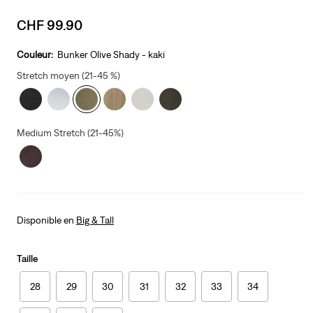
Sale
CHF 99.90
price
is
Couleur:
Bunker Olive Shady - kaki
Stretch moyen (21-45 %)
Medium Stretch (21-45%)
Disponible en
Big & Tall
Taille
28
29
30
31
32
33
34