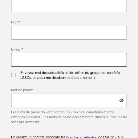
Nom
*
E-mail
*
Envoyez-moi des actualités et des offres du groupe de sociétés
LS&Co. Je peux me désabonner à tout moment.
Mot de passe
*
Les mots de passe doivent contenir au moins 8 caractères et être
difficiles à deviner - les mots de passe couramment utilisés ou risqués ne
sont pas autorisés.
En créant un compte, j’accepte les
de LS&Co. J’ai lu
Conditions d’utilisation