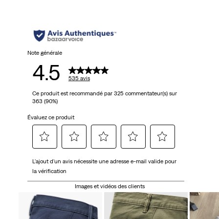
étoiles.
535
avis
Note générale
4.5
535 avis
Ce produit est recommandé par 325 commentateur(s) sur
363 (90%)
Évaluez ce produit
Sélectionnez
Sélectionnez
Sélectionnez
Sélectionnez
Sélectionnez
L'ajout d'un avis nécessite une adresse e-mail valide pour
pour
pour
pour
pour
pour
la vérification
attribuer
attribuer
attribuer
attribuer
attribuer
1 étoile
2 étoiles
3 étoiles
4 étoiles
5 étoiles
Images et vidéos des clients
à
à
à
à
à
l'article.
l'article.
l'article.
l'article.
l'article.
Cette
Cette
Cette
Cette
Cette