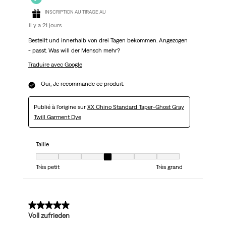
INSCRIPTION AU TIRAGE AU
il y a 21 jours
Bestellt und innerhalb von drei Tagen bekommen. Angezogen
- passt. Was will der Mensch mehr?
Traduire avec Google
Oui, Je recommande ce produit.
Publié à l'origine sur
XX Chino Standard Taper-Ghost Gray
Twill Garment Dye
Taille
Taille, 4 sur 7, où 1 est égal à Très petit et 7 est égal à Très grand
Très petit
Très grand
5 sur 5 étoiles.
Voll zufrieden