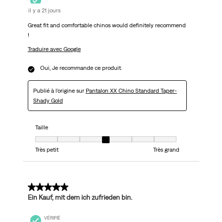
il y a 21 jours
Great fit and comfortable chinos would definitely recommend
!
Traduire avec Google
Oui, Je recommande ce produit.
Publié à l'origine sur
Pantalon XX Chino Standard Taper-
Shady Gold
Taille
Taille, 4 sur 7, où 1 est égal à Très petit et 7 est égal à Très grand
Très petit
Très grand
5 sur 5 étoiles.
Ein Kauf, mit dem ich zufrieden bin.
VÉRIFIÉ