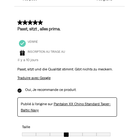
5 sur 5 étoiles.
Passt, sitzt , alles prima.
VÉRIFIÉ
INSCRIPTION AU TIRAGE AU
il y a 10 jours
Passt, sitzt und die Qualität stimmt. Gibt nichts zu meckern.
Traduire avec Google
Oui, Je recommande ce produit.
Publié à l'origine sur
Pantalon XX Chino Standard Taper-
Baltic Navy
Taille
Taille, 4 sur 7, où 1 est égal à Très petit et 7 est égal à Très grand