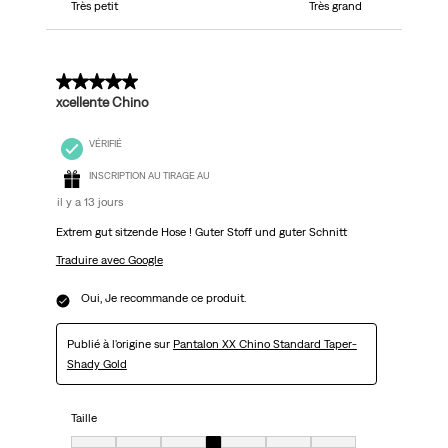
Très petit
Très grand
5 sur 5 étoiles.
xcellente Chino
VÉRIFIÉ
INSCRIPTION AU TIRAGE AU
il y a 13 jours
Extrem gut sitzende Hose ! Guter Stoff und guter Schnitt
Traduire avec Google
Oui, Je recommande ce produit.
Publié à l'origine sur
Pantalon XX Chino Standard Taper-
Shady Gold
Taille
Taille, 4 sur 7, où 1 est égal à Très petit et 7 est égal à Très grand