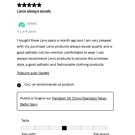
5 sur 5 étoiles.
Levis always excels
VÉRIFIÉ
il y a 4 jours
I bought these Levs jeans a month ago and I am very pleased
with my purchase. Levis products always exude quality and a
good asthetic not too mention comfortable to wear. I can
always recommend Levis products to anyone the priortises
style, a good asthetic and fashionable clothing products.
Traduire avec Google
Oui, Je recommande ce produit.
Publié à l'origine sur
Pantalon XX Chino Standard Taper-
Baltic Navy
Taille
Taille, 4 sur 7, où 1 est égal à Très petit et 7 est égal à Très grand
Très petit
Très grand