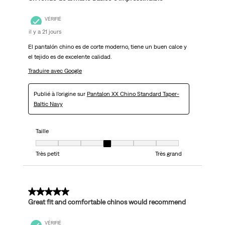
VÉRIFIÉ
il y a 21 jours
El pantalón chino es de corte moderno, tiene un buen calce y
el tejido es de excelente calidad.
Traduire avec Google
Publié à l'origine sur
Pantalon XX Chino Standard Taper-
Baltic Navy
Taille
Taille, 4 sur 7, où 1 est égal à Très petit et 7 est égal à Très grand
Très petit
Très grand
5 sur 5 étoiles.
Great fit and comfortable chinos would recommend
VÉRIFIÉ