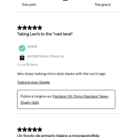
Très petit
Très grand
5 sur 5 étoiles.
Taking Levi’s to the “next level”.
VÉRIFIÉ
INSCRIPTION AU TIRAGE AU
il y a 19 jours
Very sharp looking chino style slacks with the Levi’s logo.
Traduire avec Google
Publié à l'origine sur
Pantalon XX Chino Standard Taper-
Shady Gold
5 sur 5 étoiles.
Un fondo de armario básico e imprescindible