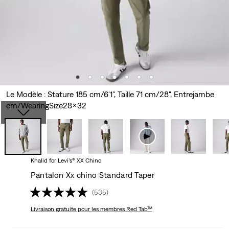
Le Modèle : Stature 185 cm/6'1", Taille 71 cm/28", Entrejambe
cm/WearingSize28x32
Khalid for Levi’s® XX Chino
Pantalon Xx chino Standard Taper
(535)
Livraison gratuite
pour les membres Red Tab™